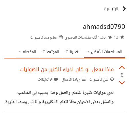
الرئيسية
ahmadsd0790
13
1.36 ألف مشاهدات المحتوى
عضو منذ
3 سنوات
المساهمات الأفضل
التعليقات
المجتمعات
المفضلة
ماذا تفعل لو كان لديك الكثير من الهوايات
6
قبل 3 سنوات
ريادة الأعمال
9 تعليقات
لدي هوايات كثيرة للتعلم والعمل وهذا يسبب لي المتاعب
والفشل بعض الاحيان مثلا اتعلم الانكليزية وانا في وسط الطريق
ارى اني مملت منها واريد تعلم التركية وكذلك امل اكمل الى
تصاميم الغرافيك او الصناعات او تطوير الالعاب او البرامج