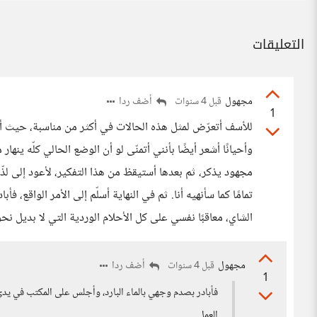
التعليقات
مجهول
أضف ردا
قبل 4 سنوات
1
للأسف أتعرّض لمثل هذه الحالات في أكثر من مناسبة، حيث أن 
وأحيانًا أشعر أيضًا بأنني أتمنّى لو أن الوضع الحالي كلّه ينه
مجهود يذكر، ثم بعدها أستيقظ من هذا التفكير، لأعود إلى لذّته
تمامًا كما سأنهيه أنا. ثم في النهاية أسلّم إلى الأمر الواقع،
الشاي، معاقبًا نفسي على كل الأحلام الوردية التي لا بديل نحوها
مجهول
أضف ردا
قبل 4 سنوات
1
فأبادر بصدم وجهي بالماء البارد، وأجلس على المكتب في يدي ك
العمل.