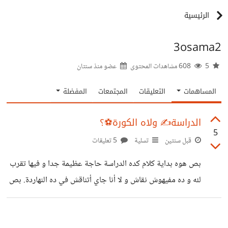
الرئيسية
3osama2
5
608 مشاهدات المحتوى
عضو منذ
سنتان
المساهمات
التعليقات
المجتمعات
المفضلة
الدراسة✍️ ولاه الكورة⚽؟
5
قبل سنتين
تسلية
5 تعليقات
بص هوه بداية كلام كده الدراسة حاجة عظيمة جدا و فيها تقرب
لله و ده مفيهوش نقاش و لا أنا جاي أتناقش في ده النهاردة. بص
بقى يا سيدي و انت راجع مع أصحابك من على القهوة و متكيف
قوي من اللعيب الحكاية اللي جابله جولين في الماتش، مسألتش