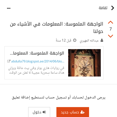
ثقافة
الواجهة الملموسة: المعلومات في الأشياء من
7
حولنا
عبدالله المهيري
قبل 12 سنةً
الواجهة الملموسة: المعلومات في الأشياء من حولنا
abdulla79.blogspot.ae/2014/06/blog-pos...
في روايات هاري بوتر وفي بيت عائلة ويزلي
هناك ساعة سحرية عجيبة لا تعلن عن الوقت
بل عن حالة أفراد العائلة، كل فرد في...
يرجى الدخول لحسابك أو تسجيل حساب لتستطيع إضافة تعليق
حساب جديد
دخول