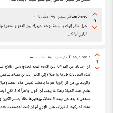
zeromeo
أضف ردا
قبل سنتين
0
جزل شكر إليك يا بسمة بوجه تمييزك بين العفو والمغفرة ول
قراري أيا كان.
Diaa_albasir
أضف ردا
قبل سنتين
1
لن أحدثك عن الموازنة بين الأمور فهذه تحتاج مني اطلاع
هذه المعادلات ضربة واحدة وإلى الأبد! أنت لن يضرّك شخص نه
والإيجابي من كل زاوية هو ما يجعلك تعيش هذه المصدومية ال
عادي هذه الحياة وهذا ما يجب أن أكون جاهزاً له لا لكي أج
شخص لا يتفاجئ بهذه الأحداث ويعتبرها خللاً بمسار الكون و
منت قد ركبت كاميرات على ظهري أو إن كنت اعتقدت باحتمال