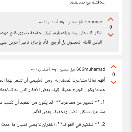
علاقتك مع صديقك.
zeromeo
أضف ردا
قبل سنتين
0
شكرا لك على ردك وباعتباره، تبيان حقيقة دنيوي ظلمٍ مو
الناس قابلة الحصول بل أرجح. فأنا بإجازة تأثير آخرين ع
666muhamad
أضف ردا
قبل سنتين
0
أفهم تمامًا مشاعرك المتضاربة، ومن الطبيعي أن تشعر بهذا ال
عندما يكون الجرح عميقًا. إليك بعض الأفكار التي قد تساعدك
1. **التعبير عن مشاعرك**: قد يكون من المفيد أن تكتب م
مشاعرك بشكل أفضل وتخفيف بعض الألم.
2. **التفكير في الفوائد**: الغفران لا يعني نسيان ما حد