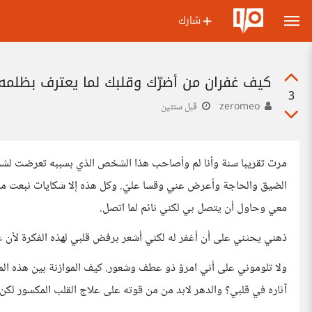
شارك
كيف غفران من أضرّك وقلبك لما يعترف بظلمه 
3
zeromeo
قبل سنتين
‏مرت تقريبا سنة وأنا لم وأصاحب هذا الشخص الذي بسببه تعرضت لشدي
الضيق والحاجة ‏وأعرض عني ‏وقسا عليّ. ‏وكل هذه إلا شكايات ‏نبعت من
معي وحاول أن يتصل بي لكني نائم لما اتصل.
‏ذهني يحثني على أن أغفر له لكني أشعر برفض قلبي لهذه الفكرة لأن غف
ولا تلوموني ‏على أني امرؤ ذو عطف وشعور. ‏كيف الموازنة بين هذه الم
آثاره في قلبي؟ ‏والدهر لابد من ‏من قوته على علاج القلب المكسور لكن