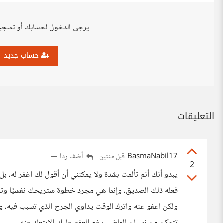
يرجى الدخول لحسابك أو تسجي
حساب جديد
التعليقات
BasmaNabil17
أضف ردا
قبل سنتين
2
يبدو أنك أنم تألمت بشدة ولا يمكنني أن أقول لك اغفر له، بل
فعله ذلك الصديق، وإنما هي مجرد خطوة ستريحك نفسيًا وتبعد
ولكن اعفو عنه واترك الوقت يداوي الجرح الذي تسبب فيه، و
تتمكن من نسيان الماضي رغم العفو عليك الابتعاد عنه.