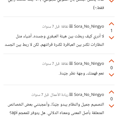
مكلف جدًا بما لا عائد منه تقريبًا. كما أن هنالك حالة من الصخب
فقط:-)
الإعلامي - المخيف صراحةً - حول حالة تقديس الخروج عن
وعي الجماعة، خصوصًا
Sora_No_Ningyo
ثقافة
قبل 7 سنوات
1
لا أدري كيف ربطت بين هيئة العبقري وجسده، أشياء مثل
النظارات تكثر بين العباقرة لكثرة قرائتهم، لكن لا ربط بين الجسد
والهيئة بحيث كلما رأيت صفة جسدية بأحدهم قلت أنه عبقري
Sora_No_Ningyo
ثقافة
قبل 7 سنوات
0
نعم فهمتك، وجهة نظر جيّدة.
Sora_No_Ningyo
ريادة الأعمال
قبل 7 سنوات
0
التصميم جميل والنظام يبدو جيّدًا، وأعجبتني بعض الخصائص
المتعلقة بأصل المعنى ومعناه الدلالي. هل يتوفر للمعجم api؟