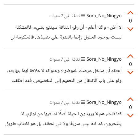
Sora_No_Ningyo
ثقافة
قبل 7 سنوات
0
لا أظن - والله أعلم - أن رفع الثقافة سينفع بشيء، فالمشكلة
ليست بوجود الحلول وإنما بالقدرة على تنفيذها، فالحكومة لن
تدفع لك فلسًا واحدًا لبناء نظام إلكتروني على سبيل المثال، ليقلل
من الضغط على الإجراء الحكومي الورقي، فحتى لو علمت الناس
Sora_No_Ningyo
ثقافة
قبل 7 سنوات
0
كيف يستخدمونه فلا فائدة من ذلك لعدم وجوده. وبالنسبة
أعتقد أن مدخل عرضك للموضوع وعنوانه لا علاقة لهما بنهايته،
لموضوع العدل الإجتماعي، فلا اظنك تستطيع تخصيصهم بفرق،
ولو على باب الانتقال من التعميم إلى التخصيص، فقد اطلقت
فكل الأشخاص يعانون مثلهم، سواء كانوا بالحكومة او بشركة أو
أحكامك على الروتين كله وأنت تقصد جزءًا فيه. وبالنسبة
اغتربوا عن اوطانهم لبلاد عربية أخرى، بجانب أنه سيمكنك
للروتين الحكومي، فلدينا بضعة حلول ممكنة، أولها هي بتغيير
Sora_No_Ningyo
ثقافة
قبل 7 سنوات
تحليل أشياء
0
الحكومة نفسها، وهذا ما نتج عن ثورات الربيع العربي لتأتي
كما قلت، هم لا يريدون الحياة أصلًا لما فيها من لوازم، لذا
حكومات أسوء، لكن أن حظت بقيادة جيّدة فقد تأتي بحكومة
ينتحرون، كما انه ليس سريعًا ولا في لحظة، بل هو اكتئاب طويل
جيًدة،ثاني هذه الحلول أن تأتي بعصبة من قومك لتقضوا مصلحة
قد يدوم سنينًا طويلة، وكما أنه يكون خلاصًا لحظيًا لهم فعلًا إذا