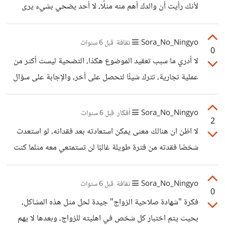
لأنك رأيت أن والدك أهم منه مثلًا، لا أحد يضحي بشيء يرى
مقابله مكسبًا ضحلًا، تبعًا لفكرة أن لا أحد يؤذي نفسه بشيء
يدري أنه سيضره، أو لا يكسب أفضل منه
Sora_No_Ningyo
ثقافة
قبل 6 سنوات
0
لا أدري ما سبب تعقيد الموضوع هكذا، التضحية ليست أكثر من
عملية تجارية، تترك شيئًا لتحصل على أخر، والإجابة على سؤال
لماذا تضحي ولاجل ماذا بسيط، ضحِ بإذا أردت شيئًا ورأيت أنه ذو
قيمة أعلى من حياتك أو يساويها وتريده أكثر.
Sora_No_Ningyo
أفكار
قبل 6 سنوات
2
لا اظن ان هنالك معنى يمكن استعادته بعد فقدانه، لو استعدت
شخصًا فقدته من فترة طويلة غالبًا لن تستمتعي معه مثلما كنت
تفعلين، فلا أنت الشخص ذاته ولا هو الشخص ذاته، ولو كان هو
ذاته فعدم تطوير طريقة للتأقلم مع التغيرات في شخصيتك
Sora_No_Ningyo
ثقافة
قبل 6 سنوات
0
سيحد من إمكانية التفاعل بشكل كبير، يُرى الأمر بصورة أوضح
فكرة "شهادة صلاحية الزواج" جيدة لحل مثل هذه المشاكل،
عند تفاعل الأشخاص مع شخص عزيز عليهم تغير فجأة، أو الابناء
بحيث يتم اختبار كل شخص في اهليته للزواج، وبعدها لا يهم