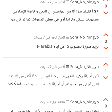
Sora_No_Ningyo
أفكار
قبل 7 سنوات
0
>لا أخفيك سرًا أنا من المؤمنين أن الدين وخاصة الإسلامي
مستهدف بشكل ما، لذا أرى في بعض الدعوات كما لو كان هو
الهدف المستتر، وليس عادة اجتماعية خاطئة الموضوع - ما أدري
إذا ما كان مضحكًا أم مبكيًا - صار يلعب فوق الطاولة، أيام اللعب
Sora_No_Ningyo
العمل الحر
قبل 7 سنوات
0
تحت الطاولة هي للتسعينيات، الأن يتم إذلالك على العلن، بل صار
نريد صورة لحسوب io من ايام arabia:-)
الإبداع بذلك فنًا.
Sora_No_Ningyo
أفكار
قبل 7 سنوات
1
لكن أحيانًا يكون الخروج من هذا الوعي مكلفًا أكثر من الفائدة
التي تُجنى من حدوثه، أو أحيانًا لا معنى له ببساطة، فمثلًا كنت
أرى بعض الحركات النسوية التي تنادي بجعل الأسم منسوبًا
للأم:-)، لأنها هي التي تربي وتتعب وتلد وغيرها من العبارات
Sora_No_Ningyo
ثقافة
قبل 7 سنوات
0
المستهلكة، فهنا ولو فرضنا جدلًا أن هنالك معنى من فعل هذا، فهو
لماذا يحس البعض بأن أسلوبي هجومي:-) انا ايضا قدمت رايي