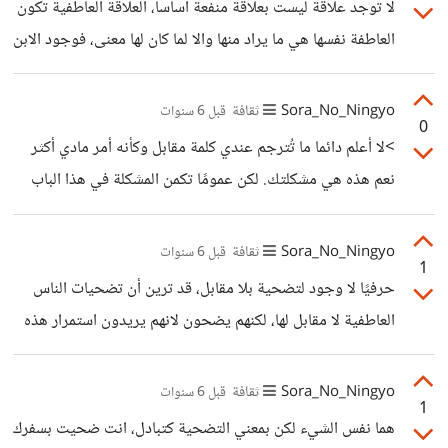
لا توجد علاقة ليست بعلاقة منفعة اساسا، العلاقة العاطفية تكون
العاطفة نفسها هي ما يراد منها والا لما كان لها معنى، فوجود الابن
و الزوج او الوالد محكوم بمنفعة عاطفية، فلو كان والدك او ابنك
او زوجك يسيئ معاملتك بشدة لدرجة لا تطيقينها، فأكيد لن
Sora_No_Ningyo
ثقافة
قبل 6 سنوات
0
تضحي من اجله، ولو فعلت فلاسترجاعه كما كان قبل ان يسيئ
>لا أعلم دائما ما تُترجم عندي كلمة مقابل وكأنه أمر مادي أكثر
معاملتك وليس ليستمر في ذلك
نعم هذه هي مشكلتك. لكن عمومًا تكمن المشكلة في هذا الباب
في تقديرنا، بم نضحي و لأجل ماذا، لا تكون الأولويات في الحياة
عادة واضحة، وقد لا تملك الكثير لتضحي به، كما أنه قد تضيع
Sora_No_Ningyo
ثقافة
قبل 6 سنوات
1
تضحياتك هباء اذا ضحيت بها بشكل خاطئ "وهنا أعني بأن يكون
حرفيًا لا وجود لتضحية بلا مقابل، قد ترين أن تضحيات الناس
ما ستملكه نتيجة تضحيتك مستولى عليه من طرف ثالث" ، كما
العاطفية لا مقابل لها، لكنهم يضحون لانهم يريدون استمرار هذه
أن شكنا باحتمالية سوء تقديرنا أو قلة معلوماتنا الذي قد يؤدي
العلاقة، قد تكون مضرة او لا هذا ليس موضع نفاش، لكن ما يراه
هو انها اعلى قيمة من المضحى به، ولذات السبب تجدين مفهوم
Sora_No_Ningyo
ثقافة
قبل 6 سنوات
1
التضحية من اجل الوطن صار مزحة، بعد ان كان شرفًا
هما نفس الشيء لكن بمعني التضحية كتبادل، انت ضحيت بسفرك