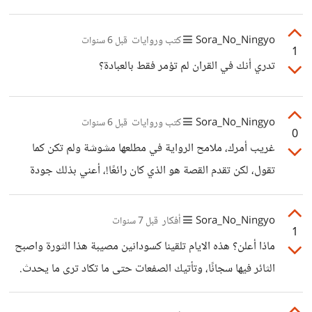
الذين يكرهون اباهم اذا كان لا يتواصل معهم كثيرا، لذا ارى رد
عمره ولو كان بلغ منذ ساعة
المجهول الذي يريد استعادة
Sora_No_Ningyo
كتب وروايات
قبل 6 سنوات
1
تدري أنك في القران لم تؤمر فقط بالعبادة؟
Sora_No_Ningyo
كتب وروايات
قبل 6 سنوات
0
غريب أمرك، ملامح الرواية في مطلعها مشوشة ولم تكن كما
تقول، لكن تقدم القصة هو الذي كان رائعًا!، أعني بذلك جودة
الحوارات خصوصًا بين الملك والراعي وبين الراعي والخيميائي-
كون الرواية لا ترتكز على القصة-، لا أدري لكن لم ألتمس جو كتب
Sora_No_Ningyo
أفكار
قبل 7 سنوات
1
التنمية البشرية هذا، خصوصًا أنني أكرهها واستمتع بكرهي لها..
ماذا أعلن؟ هذه الايام تلقينا كسودانين مصيبة هذا الثورة واصبح
الثائر فيها سجانًا، وتأتيك الصفعات حتى ما تكاد ترى ما يحدث.
صراحة صرت أخشى من تعودنا على الذل أن نصبح طالبين للذل