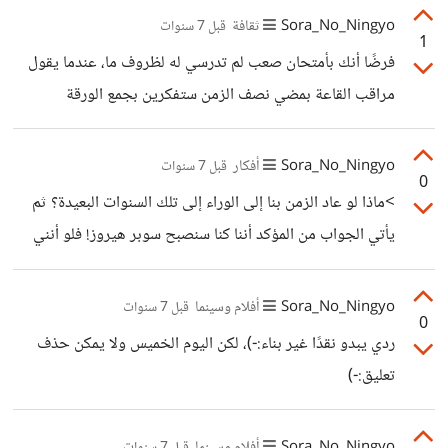
واحد منكم، فهذا يقف في صف الصرافة وذاك في صف استخراج
كانوا مؤمنين بالآخرة، ولو كانوا كافرين بها فخلاص أبدي
Sora_No_Ningyo
ثقافة
قبل 7 سنوات
شهادة
1
باعتقادهم، ولا ريب بأنها مجرد لحظة يرى فيها سراب النعيم الذي
فرضًا أنك بأمتحان صعب لم تدرسي له لظروف ما، عندما يقول
يريده ثم يختفي ليرى حقيقة الموت المرعبة، لذا ترين كثيرًا ممن
مراقب القاعة بمضي نصف الزمن ستفكرين بجمع الورقة
انتحروا وفشلوا عاشوا حياة أموات بدلًا من أنهاء حياتهم بانفسهم
والخلاص من هذا الجحيم، لانك لا تستطيعين فعل شيء ولكن
يجب عليك ذلك، هذه هي الفكرة ببساطة، ينتحر الناس ليخلصوا
Sora_No_Ningyo
أفكار
قبل 7 سنوات
0
من اتخاذ قراراتهم، لكي يحرروا أنفسهم من لوازم أكمال حياتهم،
>ماذا لو عاد الزمن بنا إلى الوراء إلى تلك السنوات البعيدة؟ ثم
غير أبهين بما قد يؤثر عليهم هذا، تتضح هذه الفكرة عند ترددك
يأتي الجواب من المؤكد أننا كنا سنصبح سوبر هيروز! فلو أنني
في تسليم الورقة، وترددك في الانتحار
بدأت تلك الشركة لكنت الآن أناطح جيف بيزوس أو على الأقل
بيل جيتس! في الواقع يمكنك صناعة اسم لك الان في المجالات
Sora_No_Ningyo
أفلام وسينما
قبل 7 سنوات
0
الجديدة ليتمنى شخص ما بعد ٢٠ سنة مناطحتك:-)
ردي يبدو نقدًا غير بناء:-)، لكن اليوم الخميس ولا يمكن حذف
تعليق:-)