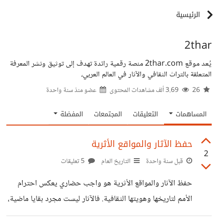
الرئيسية
2thar
يُعد موقع 2thar.com منصة رقمية رائدة تهدف إلى توثيق ونشر المعرفة
المتعلقة بالتراث الثقافي والآثار في العالم العربي،
26
3.69 ألف مشاهدات المحتوى
عضو منذ
سنة واحدة
المساهمات
التعليقات
المجتمعات
المفضلة
حفظ الآثار والمواقع الأثرية
2
قبل سنة واحدة
التاريخ العام
5 تعليقات
حفظ الآثار والمواقع الأثرية هو واجب حضاري يعكس احترام
الأمم لتاريخها وهويتها الثقافية. فالآثار ليست مجرد بقايا ماضية،
بل شهادات حية على الإبداع الإنساني ومسيرة الحضارات.