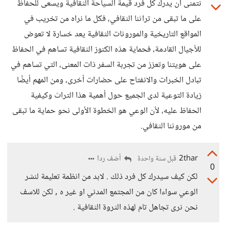
نتمنى أن يدرك كل فرد قيمة السياحة الثقافية ويسعى للحفاظ
على ما تبقى من تراثنا الثقافي، فكل ما نراه من تخريب في
المواقع التاريخية والموروثات الثقافية يعد خسارة لا تعوض
للأجيال القادمة، فحماية هذه الكنوز الثقافية تساهم في الحفاظ
على هويتنا وتعزز من تجربة السفر ذات المعنى، التي تساهم في
تبادل الخبرات والانفتاح على حضارات أخرى، ومن المهم أيضًا
زيادة التوعية لدى الجميع حول أهمية هذا التراث وكيفية
الحفاظ عليه، لأن الوعي هو الخطوة الأولى نحو حماية ما تبقى
من موروثنا الثقافي.
2thar
أضف ردا
قبل سنة واحدة
0
لكن كيف سيدرك كل فرد ذلك . لابد من انظمة تعليمة لنشر
الوعي سواءا كان من المجتمع المدني او غير ه , لكن للاسف
نحن نرى تجاهل تام لهذه الثروة الثقافية .