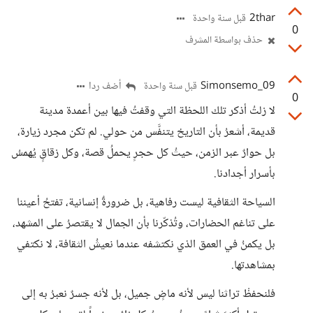
2thar
قبل سنة واحدة
0
حذف بواسطة المشرف
Simonsemo_09
أضف ردا
قبل سنة واحدة
0
لا زلتُ أذكر تلك اللحظة التي وقفتُ فيها بين أعمدة مدينة
قديمة، أشعرُ بأن التاريخ يتنفَّس من حولي. لم تكن مجرد زيارة،
بل حوارٌ عبر الزمن، حيثُ كل حجرٍ يحملُ قصة، وكل زقاقٍ يُهمسُ
بأسرار أجدادنا.
السياحة الثقافية ليست رفاهية، بل ضرورةٌ إنسانية، تفتحُ أعيننا
على تناغم الحضارات، وتُذكّرنا بأن الجمال لا يقتصرُ على المشهد،
بل يكمنُ في العمق الذي نكتشفه عندما نعيشُ الثقافة، لا نكتفي
بمشاهدتها.
فلنحفظْ تراثنا ليس لأنه ماضٍ جميل، بل لأنه جسرٌ نعبرُ به إلى