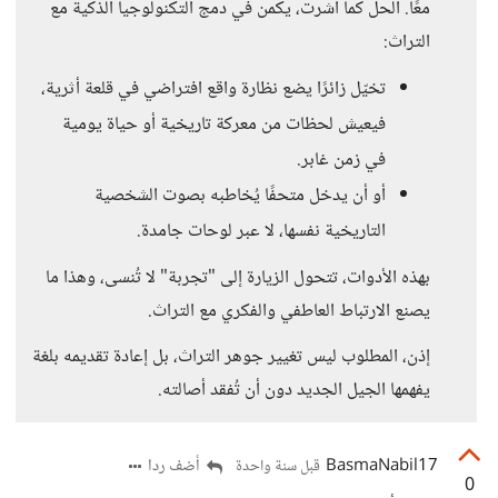
معًا. الحل كما أشرت، يكمن في دمج التكنولوجيا الذكية مع
التراث:
تخيّل زائرًا يضع نظارة واقع افتراضي في قلعة أثرية،
فيعيش لحظات من معركة تاريخية أو حياة يومية
في زمن غابر.
أو أن يدخل متحفًا يُخاطبه بصوت الشخصية
التاريخية نفسها، لا عبر لوحات جامدة.
بهذه الأدوات، تتحول الزيارة إلى "تجربة" لا تُنسى، وهذا ما
يصنع الارتباط العاطفي والفكري مع التراث.
إذن، المطلوب ليس تغيير جوهر التراث، بل إعادة تقديمه بلغة
يفهمها الجيل الجديد دون أن تُفقد أصالته.
BasmaNabil17
أضف ردا
قبل سنة واحدة
0