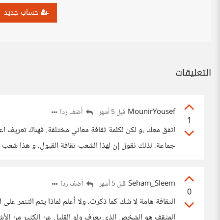
حساب جديد
التعليقات
MounirYousef
أضف ردا
قبل 5 أشهر
1
أتفق معك ،و لكن لكلمة ثقافة معاني مختلفة. فهناك تعريف اعتقد
جماعة. لذلك نقول إن لهذا الشعب ثقافة القبول، و هذا شعب لا
Seham_Sleem
أضف ردا
قبل 5 أشهر
0
الثقافة هامة لا شك كما ذكرت، ولا أعلم لماذا يتم التنمر على ا
المثقف هو الشخص الذي يعرف ولو القليل عن الكثير من الأش