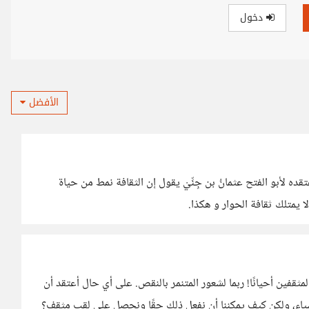
دخول
الأفضل
ه لأبو الفتح عثمانُ بن جِنِّيْ يقول إن الثقافة نمط من حياة
 يمتلك ثقافة الحوار و هكذا.
لمثقفين أحيانًا! ربما لشعور المتنمر بالنقص. على أي حال أعتقد أن
ياء، ولكن كيف يمكننا أن نفعل ذلك حقًا ونحصل على لقب مثقف؟