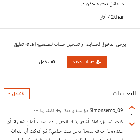
مستقبل يحترم جذوره.
2thar / أثار
يرجى الدخول لحسابك أو تسجيل حساب لتستطيع إضافة تعليق
حساب جديد
دخول
التعليقات
الأفضل
Simonsemo_09
أضف ردا
قبل سنة واحدة
1
كنت أتساءل: لماذا أشعر بذلك الحنين عند سماع أغانٍ شعبية، أو
عند رؤية حِرف يدوية تزين بيت جَدّتي؟ ثم أدركت أن التراث