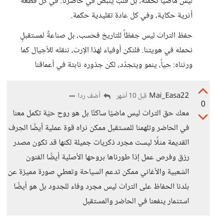
ليس ماضياً نحمله، بل قلبٌ ينبض في حاضرنا. في كل قطعة
أثرية حكاية، وفي كل عادة تقليدية حكمة.
حفظ التراث ليس حِفظاً للتاريخ فحسب، بل صناعةٌ لمستقبلٍ
نحمله في هويتنا. فلنكن أوفياء لهذا الإرث، ننقله للأجيال كما
ورثناه: حياً، ينمو ويتجدّد، لكن جذوره ثابتة في أعماقنا
Mai_Easa22
أضف ردا
قبل 10 أشهر
0
معك حق التراث ليس ماضيًا ساكنًا بل هو روح حيّة تكمل معنا
في الحاضر وتلهمنا للمستقبل ممكن نراه قوة عملية أيضًا الحِرف
القديمة مثلًا ليست مجرد ذكريات جميلة لكنها قد تكون مصدر
رزق وفرص عمل إذا طورناها بروحها الأصلية أيضًا الفنون
الشعبية والأغاني ممكن تدعم السياحة وتعطي صورة مميزة عن
بلدنا الحفاظ على التراث ليس مجرد وفاء للجدود بل هو أيضًا
استثمار ينفعنا في الحاضر والمستقبل