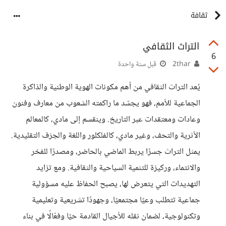
ثقافة
التراث الثقافي
6
2thar
قبل سنة واحدة
يُعد التراث الثقافي من أهم مكونات الهوية الوطنية والذاكرة
الجماعية للأمم، فهو يجسّد ما راكمته الشعوب من معارف وفنون
وعادات ومعتقدات عبر التاريخ. وينقسم إلى مادي، كالمعالم
الأثرية والتحف، وغير مادي، كالفلكلور واللغة والحِرَف التقليدية.
يمثل التراث جسرًا يربط الماضي بالحاضر، ومصدرًا للفخر
والانتماء، وركيزة للتنمية السياحية والثقافية. ومع تزايد
التهديدات التي يتعرض لها، يصبح الحفاظ عليه مسؤولية
جماعية تتطلب وعيًا مجتمعيًا، وجهودًا تشريعية وتعليمية
وتكنولوجية، لضمان نقله للأجيال القادمة حيًا وفعّالًا في بناء