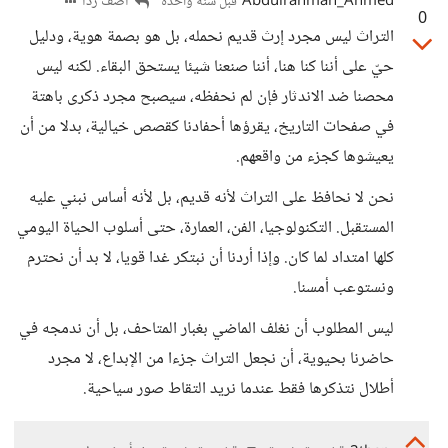
Abdulrahman_Ahmed
أضف ردا
قبل سنة واحدة
0
التراث ليس مجرد إرث قديم نحمله، بل هو بصمة هوية، ودليل
حيّ على أننا كنا هنا، أننا صنعنا شيئا يستحق البقاء. لكنه ليس
محصنا ضد الاندثار فإن لم نحفظه، سيصبح مجرد ذكرى باهتة
في صفحات التاريخ، يقرؤها أحفادنا كقصص خيالية، بدلا من أن
يعيشوها كجزء من واقعهم.
نحن لا نحافظ على التراث لأنه قديم، بل لأنه أساس نبني عليه
المستقبل. التكنولوجيا، الفن، العمارة، حتى أسلوب الحياة اليومي
كلها امتداد لما كان. وإذا أردنا أن نبتكر غدا قويا، لا بد أن نحترم
ونستوعب أمسنا.
ليس المطلوب أن نغلف الماضي بغبار المتاحف، بل أن ندمجه في
حاضرنا بحيوية، أن نجعل التراث جزءا من الإبداع، لا مجرد
أطلال نتذكرها فقط عندما نريد التقاط صور سياحية.