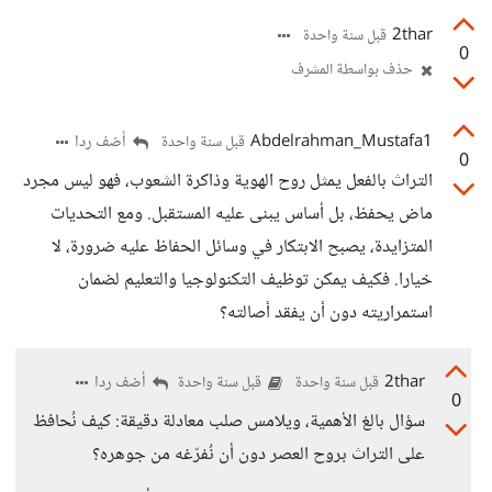
2thar
قبل سنة واحدة
0
حذف بواسطة المشرف
Abdelrahman_Mustafa1
أضف ردا
قبل سنة واحدة
0
التراث بالفعل يمثل روح الهوية وذاكرة الشعوب، فهو ليس مجرد
ماض يحفظ، بل أساس يبنى عليه المستقبل. ومع التحديات
المتزايدة، يصبح الابتكار في وسائل الحفاظ عليه ضرورة، لا
خيارا. فكيف يمكن توظيف التكنولوجيا والتعليم لضمان
استمراريته دون أن يفقد أصالته؟
2thar
أضف ردا
قبل سنة واحدة
قبل سنة واحدة
0
سؤال بالغ الأهمية، ويلامس صلب معادلة دقيقة: كيف نُحافظ
على التراث بروح العصر دون أن نُفرّغه من جوهره؟