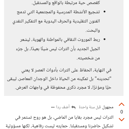
كقصص حية مرتبطة بالواقع والمستقبل.
تشجيع الأنشطة المدرسية والمجتمعية التي تدمج
الفنون التقليدية والحرف اليدوية مع التفكير النقدي
والبحث.
ربط الموروث الثقافي بالمواطنة والهوية، ليشعر
الجيل الجديد بأن التراث ليس شيئًا بعيدًا، بل جزء
من شخصيته.
في النهاية، الحفاظ على التراث بأدوات العصر لا يعني
"تحديثه" بل تمكينه من الحياة داخل الوجدان المعاصر، ليبقى
حيًّا ومؤثرًا، لا مجرد ذكرى محفوظة في واجهات العرض.
مجهول
أضف ردا
قبل سنة واحدة
0
التراث ليس مجرد بقايا من الماضي، بل هو روح تستمر في
تشكيل حاضرنا ومستقبلنا. حمايته ليست رفاهية، لكنها مسؤولية