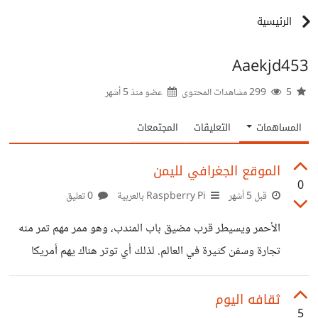
الرئيسية
Aaekjd453
5
299 مشاهدات المحتوى
عضو منذ
5 أشهر
المساهمات
التعليقات
المجتمعات
الموقع الجغرافي لليمن
0
قبل 5 أشهر
Raspberry Pi بالعربية
0 تعليق
الأحمر ويسيطر قرب مضيق باب المندب، وهو ممر مهم تمر منه
تجارة وسفن كثيرة في العالم. لذلك أي توتر هناك يهم أمريكا
ودول كثيرة. 2️⃣ الصواريخ والطائرات المسيّرة خلال السنوات
الأخيرة ظهرت قدرات عسكرية في اليمن مثل الصواريخ
ثقافه اليوم
5