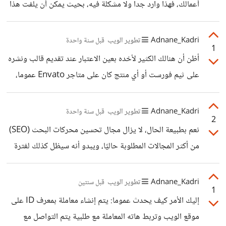
أعمالك، فهذا وارد جدا ولا مشكلة فيه، بحيث يمكن أن يلفت هذا
شرائح
لحسك الإبداعي أو لمدى تغذيتك البصرية. أما ان كنت تقصد
تصميم ويب مشابه لكانفا ، فنعم يمكن بكل تأكيد إنشاء تصميم
Adnane_Kadri
تطوير الويب
قبل سنة واحدة
1
ويب يشبه Canva ليخدم أعمالك، لكن يجب أن نأخذ في
أظن أن هنالك الكثير لأخده بعين الاعتبار عند تقديم قالب ونشره
الاعتبار بعض النقاط المهمة سواء من ناحية الفكرة أو التنفيذ.
على ثيم فورست أو أي منتج كان على متاجر Envato عموما،
الفكرة قابلة للتطبيق، لكن تختلف درجة تعقيدها حسب المميزات
بداية، انفاتو تعتمد معايير واضحة ومحددة تصفها بدقة وتفصيل
التي ترغب بتوفيرها. على مستوى الواجهة (Frontend)، يمكن
في توثيقاتها، ولكن رغم ذلك يتم بعض المرات رفض المنتجات
Adnane_Kadri
تطوير الويب
قبل سنة واحدة
الاعتماد
2
المقدمة بدون تقديم سبب كاف، ولذلك قد تجد الكثير من
نعم بطبيعة الحال، لا يزال مجال تحسين محركات البحث (SEO)
الشكاوى حول هذا الموضوع في منتديات انفاتو. عموما، بعض
من أكثر المجالات المطلوبة حاليًا، ويبدو أنه سيظل كذلك لفترة
المعايير العامة المعتمدة هي: أن يكون المنتج المقدم ذو جودة
طويلة. والسبب بسيط: أي شركة أو موقع إلكتروني يريد أن
وآداء عاليين أن لا يكون منتجا مكررا أو منتجا منشورا
يكون مرئيًا على الإنترنت يحتاج إلى شخص يفهم كيف تجعل
Adnane_Kadri
تطوير الويب
قبل سنتين
1
محركات البحث تعرضه في النتائج الأولى. بل وحتى من ناحية
إليك الأمر كيف يحدث عموما: يتم إنشاء معاملة بمعرف ID على
المستقبل الطويل الأمد، فإنه لا يزال هناك حاجة إلى
موقع الويب وتربط هاته المعاملة مع طلبية يتم التواصل مع