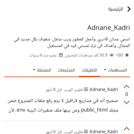
الرئيسية
Adnane_Kadri
اسمي عدنان قادري، وأعمل كمطور ويب شامل. شغوف بكل جديد في
المجال، وأهدف الى ترك لمستي فيه في المستقبل.
180
30.9 ألف مشاهدات المحتوى
عضو منذ
6 سنوات
المساهمات
التعليقات
المجتمعات
المفضلة
Adnane_Kadri
تطوير الويب
قبل 8 أشهر
0
صحيح أنه في مشاريع لارافيل لا يتم رفع ملفات المشروع ضمن
مجلد public_html ومن بينها ملف متغيرات البيئة env. لأن
هذا الأخير في هاته الحالة يكون قابلا للوصول وبالتالي سيعرض
موقعك للخطر. الطريقة المعتادة هي رفع كامل الملفات في مجلد
Adnane_Kadri
تطوير الويب
قبل 8 أشهر