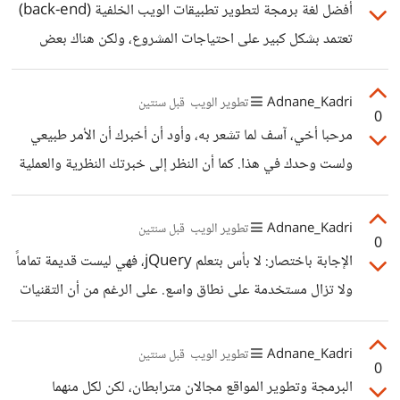
أفضل لغة برمجة لتطوير تطبيقات الويب الخلفية (back-end)
الدول الخليجية وغيرها من الدول، الرسوم عادةً تكون حوالي
تعتمد بشكل كبير على احتياجات المشروع، ولكن هناك بعض
2.9% من المبلغ بالإضافة إلى 0.30 دولار كرسوم ثابتة. على
اللغات البارزة التي تعتبر خيارًا ممتازًا لتطوير تطبيقات ويب
سبيل المثال، إذا كان المبلغ هو 5 دولارات، فإن
كبيرة ومعقدة: JavaScript (Node.js) Python (Django,
Adnane_Kadri
تطوير الويب
قبل سنتين
0
Flask) Java (Spring Boot) PHP (Laravel, Symfony)
مرحبا أخي، آسف لما تشعر به، وأود أن أخبرك أن الأمر طبيعي
Ruby (Ruby on Rails) Go (Golang)
ولست وحدك في هذا. كما أن النظر إلى خبرتك النظرية والعملية
على أنها مضيعة وقت ليست شيئا يجب عليك أخذه بجدية بل
انظر له على أنه استثمار في نفسك وتنمية لأفضل أصل يمكن
Adnane_Kadri
تطوير الويب
قبل سنتين
0
للشخص تطويره: خبرتك. عموما، أنصحك بإعادة تقييم هدفك.
الإجابة باختصار: لا بأس بتعلم jQuery، فهي ليست قديمة تماماً
هل ترغب في الانضمام إلى شركة والعمل كجزء من فريق؟ أم أنك
ولا تزال مستخدمة على نطاق واسع. على الرغم من أن التقنيات
تفضل العمل كمستقل (Freelancer) وإدارة مشاريعك الخاصة؟
الحديثة مثل Vanilla JavaScript وReact أصبحت أكثر
كل مسار له تحدياته وفرصه. إذا كنت تفضل
شيوعاً، إلا أن هناك عددًا كبيرًا من المواقع والتطبيقات التي تعتمد
Adnane_Kadri
تطوير الويب
قبل سنتين
0
على jQuery. تعلم jQuery سيمنحك نقطة إضافية، خاصة
البرمجة وتطوير المواقع مجالان مترابطان، لكن لكل منهما