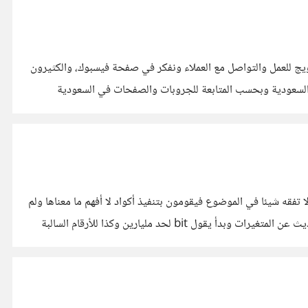
ترويج للعمل والتواصل مع العملاء ونفكر في صفحة فيسبوك، والكثيرون
 السعودية وبحسب المتابعة للجروبات والصفحات في السعودية
تفقه شيئا في الموضوع فيقومون بتنفيذ أكواد لا أفهم ما معناها ولم
أضافوها أو يذكرون أشياء ومصطلحات لم نجربها بشكل عملي فيكون الكلام نظري غير واضح ! مثلا أحد الفيديوهات بدأ المقدم الدورة بالحديث عن المتغيرات وبدأ يقول bit لحد مليارين وكذا للأرقام السالبة