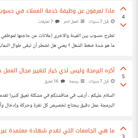
ماذا تعرفون عن وظيفة خدمة العملاء في حسوب
4
قبل 7 سنوات
العمل الحر
7 تعليقات
تطرح حسوب بين الفينة والاخرى إعلانات عن حاجتها لموظفي خد
ما هو شدة ضغط الشغل ؟ يعني هل تضطر أن تبقى طوال الثماني س
كم هو معدل الرواتب لتلك الوظيفة ؟
أكره البرمجة وليس لدي خيار لتغيير مجال العمل حا
5
قبل 7 سنوات
برمجة
16 تعليق
السلام عليكم . أرغب في مناقشتكم في مشكلة تعيق كثيرا تقدمي
البرمجة عمل دقيق يحتاج تخصيص كل نقرة وحركة وإدخال وأنا بط
ظروف معقدة تعذّر التوجه لمجال آخر ، وكان هذا على حساب أدا
ما هي الجامعات التي تقدم شهادة معتمدة عبر ال
3