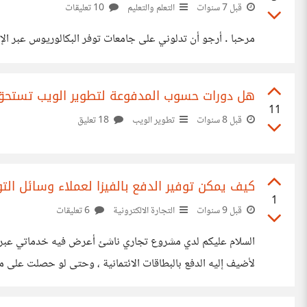
قبل 7 سنوات
التعلم والتعليم
10 تعليقات
مرحبا . أرجو أن تدلوني على جامعات توفر البكالوريوس عبر الإ
هل دورات حسوب المدفوعة لتطوير الويب تستحق
11
قبل 8 سنوات
تطوير الويب
18 تعليق
كيف يمكن توفير الدفع بالفيزا لعملاء وسائل ال
1
قبل 9 سنوات
التجارة الالكترونية
6 تعليقات
السلام عليكم لدي مشروع تجاري ناشئ أعرض فيه خدماتي عبر وسا
لأضيف إليه الدفع بالبطاقات الائتمانية ، وحتى لو حصلت على مو
يمكنني توفير وسائل دفع عبر الإنترنت بشكل بسيط دون هذه ال