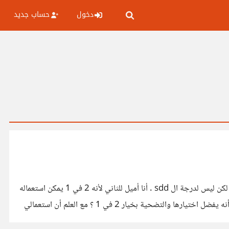
دخول
حساب جديد
أشعر بالحيرة بين لابتوبين متشابهين أحدهما يحتوي ذاكرة هجينة sdd مع hdd والثاني فقط hdd وفيه تقنية optane التي تسرع الجهاز لكن ليس لدرجة ال sdd . أنا أميل للثاني لأنه 2 في 1 يمكن استعماله
مثل التابلت . لكن لا أريد التفريط بسرعة sdd ، وسؤالي أنه إذا كان المعالج والرام والمواصفات قوية هل تجاهل ال sdd لن يضر الأداء ؟ أم أنه يفضل اختيارها والتضحية بخيار 2 في 1 ؟ مع العلم أن استعمالي