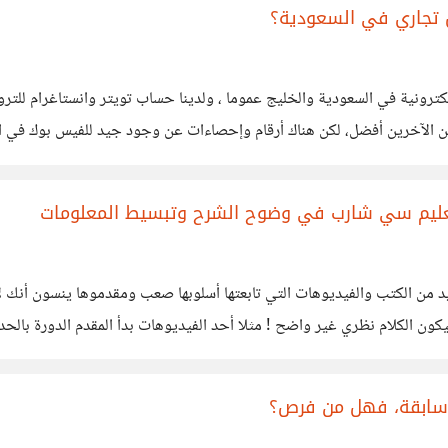
 تجاري في السعودية؟
إلكترونية في السعودية والخليج عموما ، ولدينا حساب تويتر وانستاغرام لل
ابين الآخرين أفضل، لكن هناك أرقام وإحصاءات عن وجود جيد للفيس بوك في
د الوصول إلى عدة فئات من العملاء المحتملين خصوصا أن
تعليم سي شارب في وضوح الشرح وتبسيط المعلومات
د من الكتب والفيديوهات التي تابعتها أسلوبها صعب ومقدموها ينسون أنك لا 
 حفظ
 سابقة، فهل من فرص؟