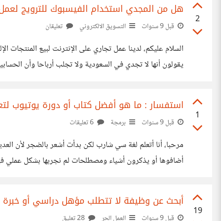
هل من المجدي استخدام الفيسبوك للترويج لعمل
2
قبل 9 سنوات
التسويق الالكتروني
تعليقان
السلام عليكم، لدينا عمل تجاري على الإنترنت لبيع المنتجات ال
يقولون أنها لا تجدي في السعودية ولا تجلب أرباحا وأن الحس
فبعضهم لديه جمهور واسع رغم أن تويتر بلا شك أفضل ولكن نري
استفسار : ما هو أفضل كتاب أو دورة يوتيوب ل
1
قبل 9 سنوات
برمجة
6 تعليقات
مرحبا، أنا أتعلم لغة سي شارب لكن بدأت أشعر بالضجر لأن العدي
وووو وأنا لم يسبق أن عرفتها أو جربتها فتشعر بأنه من الصعب
أبحث عن وظيفة لا تتطلب مؤهل دراسي أو خبرة
19
قبل 9 سنوات
العمل الحر
28 تعليق