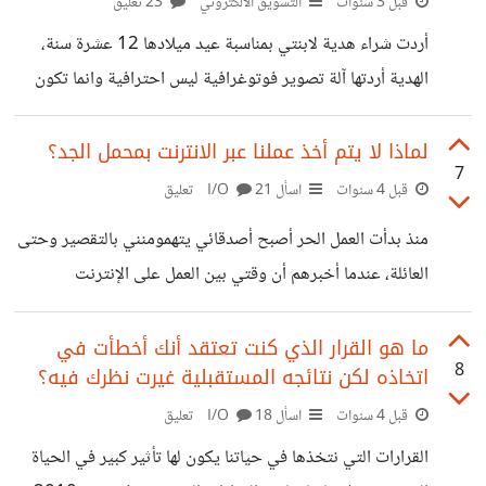
تبادر إلى ذهني أن ما يربطها بهذه العلامة التجارية هي سهولة
قبل 3 سنوات
التسويق الالكتروني
23 تعليق
الحصول على القهوة من أي مكان وفي أي وقت، حتى يمكنها
أردت شراء هدية لابنتي بمناسبة عيد ميلادها 12 عشرة سنة،
طلبها من خلال التطبيق فقط دون
الهدية أردتها آلة تصوير فوتوغرافية ليس احترافية وانما تكون
عادية، لأجل السعر المرتفع لآلة التصوير الاحترافية. تصفحت
المتجر الذي يبيع هذه الآلات لكن للأسف الآلة المناسبة لي من
لماذا لا يتم أخذ عملنا عبر الانترنت بمحمل الجد؟
7
حيث المواصفات والسعر نفذت من المخزون، طلبو مني ترك
قبل 4 سنوات
اسأل I/O
21 تعليق
البريد الإلكتروني بأعلامي عندما تتوفر. من أيام تم ارسال بريد
منذ بدأت العمل الحر أصبح أصدقائي يتهمومنني بالتقصير وحتى
لي يتضمن مجموعة من الاقتراحات لكاميرا مماثلة للتي أبحث
العائلة، عندما أخبرهم أن وقتي بين العمل على الإنترنت
عنها أو مشابهة لها، دخلت لتصفح المنتجات لكن لم أجد ما
والأمومة يكون ردهم أن العمل من المنزل وعبر الإنترنت فقط
يناسبني خاصة من
فكيف يحتاج كل هذا الوقت، كأننا نلعب واشعر بأنهم لا يأخذون
ما هو القرار الذي كنت تعتقد أنك أخطأت في
8
اتخاذه لكن نتائجه المستقبلية غيرت نظرك فيه؟
الموضوع على محمل الجد، كيف أقنعهم أن العمل مهما كان وكيفما
كان يحتاج وقت وتفكير وأغير نظرتهم لهذا الموضوع؟
قبل 4 سنوات
اسأل I/O
18 تعليق
القرارات التي نتخذها في حياتنا يكون لها تأثير كبير في الحياة