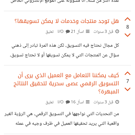
لمدة أكثر من سنة، أنا مسؤولة على الموقع الإلكتروني الخاص
بشركته، الشركة مجالها التصميم الجرافيكي وهي متواجدة تقريبا
لمدة 6 سنوات على أرض الواقع ومن سنة انتقلت للمجال الرقمي،
هل توجد منتجات وخدمات لا يمكن تسويقها؟
8
والتسويق عبر محرك البحث كان أول خطوة لها. من أيام عرض
قبل 3 سنوات
اسأل I/O
21 تعليق
العميل عليا فكرة البَدْء في التسويق عبر منصات التواصل
كل مجال نحتاج فيه التسويق، لكن هذه المرة تبادر إلى ذهني
الاجتماعي، وقراره كان أن نبدأ بمنصة الفيسبوك باعتبارها أهم
سؤال عن المنتجات التي لا يمكن تسويقها أو لا تحتاج تسويق،
منصة في منصات التواصل الاجتماعي من وجهة نظره
سواء من خلال طبيعتها المادية والمعنوية، أو لأسباب دولية
وستساعده في الوصول
وقانونية، ما هي المنتجات أو الخدمات التي لا يمكننا تسويقها،
كيف يمكننا التعامل مع العميل الذي يرى أن
7
التسويق الرقمي عصى سحرية لتحقيق النتائج
كذلك، ما هي القطاعات الأكثر صعوبة في التسويق والمشاكل
المبهرة؟
التي يمكن أن نواجهها فيها في حال أردنا التسويق فيها؟
قبل 3 سنوات
اسأل I/O
16 تعليق
من التحديات التي نواجهها في التسويق الرقمي، هي الرؤية الغير
واقعية التي يريد تحقيقها العميل في ظرف وجيه في عمله
ووصوله لنتائج ممتازة بعد فترة قليلة من البدء في العمل أو