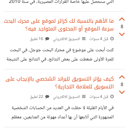
التي سنحصل عليها خاصة القرارات المصيرية، في سنة 2010
اتخذت قرار دراسة التسويق والتخصص فيه، وفي بلدي كنت
أعرف أن هذا التخصص لن أحصل على عمل عندما أنهي دراستي
ما الأهم بالنسبة لك كزائر لموقع على محرك البحث
8
سرعة الموقع أو المحتوى المتواجد فيه؟
لكن حبي للمجال غلب عقلي رغم اعتراض العائلة، بعد التخرج 3
سنوات وأنا نادمة على قراري حقيقة وخاصة كوني أسكن خارج
قبل 4 سنوات
التسويق الالكتروني
16 تعليق
المدينة، في منطقتي لا توجد لا مؤسسات صناعية ولا شركات
كنت أبحث على موضوع في محرك البحث جوجل، في البحث
ومستحيل أن أسافر وحدي لمنطقة أخرى، لكن مع الوقت
للمرة الأولى ضغطت على بعض النتائج، في النتائج على النتيجة
الثانية بما أن العنوان كان جذاب ويمثل تماما ما أبحث عنه، عندما
ضغطت على النتيجة في محرك البحث الموقع أخذ بعض الوقت
كيف يؤثر التسويق للبراند الشخصي بالإيجاب على
8
التسويق للعلامة التجارية؟
ليفتح لم يفتح بطريقة سريعة عندما دخلت للموقع أول ما
لاحظته حجم الخط الكبير والصور الكثيرة التي بدون داعي
قبل 4 سنوات
التسويق الالكتروني
22 تعليق
وحتى أحجامها كبيرة، الموقع كان آمن لكن في نفس الوقت غير
في الأيام القليلة لا حظت في العديد من الحسابات الشخصية
منظم وحتى الرابط للصفحة المقصودة لا يحتوي على
المشهورة التي أتابعها أن بها أعداد مهولة من المتابعين، معظم
هذه الشخصيات لها علامات تجارية مرتبطة بها لكنها ما زالت