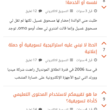
8
نفسه أو الخدمة!
قبل حتى معرفة المميزات التي سيحصلون عليها من الدورة أو
المواد التدريبية وغيرها من المعلومات، لكن الأغلب يركز على
قبل 3 سنوات
التسويق الالكتروني
12 تعليق
السعر. بالمشاورة مع فريق التسويق قررنا تقسيم الدورة إلى عدة
طلبت مني الوالدة إحضار لها مسحوق غسيل، لكنها لم تقل لي
مستويات وساعات تدريبية بأسعار مختلفة ومتنوعة، قمنا بتجزئة
مسحوق غسيل وإنما قالت اشتري لي معك أومو omo، توجد
السعر إلى
العديد من العلامات التجارية المختصة في إنتاج مساحيق الغسيل
لكن أمي والعديد من الأمهات الجزائريات كل الأنواع والماركات
الحظ لا نبني عليه استراتيجية تسويقية أو حملة
7
إعلانية
تطلق عليها هذا الاسم أومو وهو الخاص بعلامة واحدة. هذه
العلامة التجارية تمكنت من صنع مكانة كبيرة لها في أذهان
قبل 4 سنوات
التسويق الالكتروني
17 تعليق
العملاء، وهذا جعلها تأخذ مكان كل مساحيق الغسيل الأخرى
في سنة 2006 في فترة انطلاق المونديال راهنت شركة ميديا
المتوفرة في السوق وصارت معروفة عند الكبير والصغير. رغم أن
وورلد التي تبيع الأجهزة الإلكترونية على خسارة المنتخب
المنتجات الخاصة
الإيطالي وعدم حصوله على الكأس وهذا نظرا للظروف التي
حصلت للمنتخب وجعلته يبتعد عن منصة التتويج لسنوات. رأت
ما هو تقييمكم لاستخدام المحتوى التعليمي
9
كأداة تسويقية؟
شركة ميديا وورلد أن فوز منتخب إيطاليا أمر مستبعد كليا،
وطرحت حملة لرفع مبيعات أجهزة تلفاز البلازما بالتقسيط ومن
قبل 4 سنوات
التسويق الالكتروني
14 تعليق