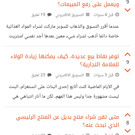
9
ويعمل على رفع المبيعات؟
الرقمي، فهي تبحث عن فرص أكثر للنمو والحصول على حصة
سوقية رقمية وكانت تستشيرني في الأمر، كيف يمكن ذلك؟
قبل 4 سنوات
التسويق الالكتروني
19 تعليق
أخبرتها الصراحة أني أنا متخصصة في كتابة محتوى المواقع من
عندما أقرر التسوق والذهاب للسوبر ماركت لشراء المواد الغذائية
مقالات ومدونات وضبط السيو الداخلي لها وغيرها من الأمور
خاصة دائما أذهب لشراء شيء معين بعدها أجد نفسي اشتريت
المتعلقة بالأمر، وهي تحتاج
العديد من الأشياء وقضيت وقت أطول فيها على عكس ما كنت
أخطط له. عندما كنت أنظر في السبب الذي يؤدي بي إلى ذلك
توفر نقاط بيع عديدة، كيف يمكنها زيادة الولاء
9
للعلامة التجارية؟
وجدت العديد من الأمور، هذا التنظيم المخطط والمحكم له في
تصميم السوبر ماركت هو ما يجعلنا نقضي وقت كبير ونشتري
قبل 3 سنوات
التسويق الالكتروني
23 تعليق
أشياء لم نخطط لها، ومن أهم هذه الأمور نجد: وجود بوابتين-
في الأيام الماضية كنت أتابع إحدى البنات على انستغرام، البنت
بوابة للدخول وأخرى للخروج- : عندما تدخل
ليست مشهورة جدا وليس هذا المهم، لكن ما أثار انتباهي هي
جملة قالتها بطريقة مازحة لصديقتها، قالت: أني احب شراء
ستاربكس ليس لأنها لذيذة، بل لأنه يمكنني شراؤها في أي مكان
متى تقرر شراء منتج بديل عن المنتج الرئيسي
8
الذي تبحث عنه؟
أكون، يمكنني شرب القهوة من أي مكان. من خلال هذه الجملة