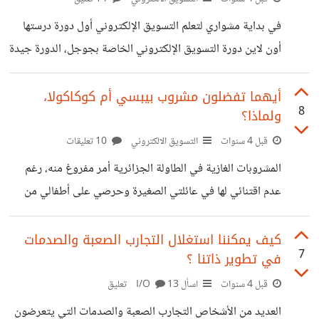
خلال الحملة أطلقت شعار أن كل من سيشتري تلفاز بلازما
في بداية مشواري لتعلم التسويق الإلكتروني أول دورة درستها
بالتقسيط قبل انطلاق المونديال سيعفى من الأقساط كاملة إذا
أون لاين دورة التسويق الإلكتروني الخاصة بجوجل، الدورة جيدة
فاز منتخب إيطاليا بكأس العالم في
وفيها من المعلومات ما كان جديدا علي. بعد فترة من الزمن في
مواقع التواصل الاجتماعي، رأيت العديد من المنشورات التي
أيهما تفضلون مشروب بيبسي أم كوكاكولا،
8
ولماذا؟
تدعو للمشاركة في دورة أون لاين من جوجل أيضا لمدة ساعة
ونصف إلى ساعتين، أثارني الفضول وشاركت رغم عدم حاجتي
قبل 4 سنوات
التسويق الالكتروني
10 تعليقات
بالمشاركة فيها، الدورة الثانية هي مختصرة عن الدورة الحقيقية
المشروبات الغازية في الطاولة الجزائرية أمر مفروغ منه، رغم
التي تتضمن 40 ساعة تدريبة. الدورة الثانية هي خلاصة للدورة
عدم اقتنائي لها في عائلتي الصغيرة وحرصي على أطفالي من
الأولى لكن التركيز
تناولها، لكن كلنا في فترة تناولنا وما زلنا العائلة الكبيرة تتناولها.
في العائلة أبي يفضل شرب كوكاكولا، مرة زارتني فكرة فضولية
كيف يمكننا استغلال التجارب الصعبة والصدمات
7
في تطوير ذاتنا ؟
وقررت تجربتها، كانت في المنزل قارورة كوكاكولا فارغة وكان
متوفر مشروب سليكتو للعلامة حمود بوعلام الجزائرية الذي هو
قبل 4 سنوات
اسأل I/O
13 تعليق
نفس ذوق مشروب الكوكاكولا بنسبة كبيرة، المهم أخذت قارورة
العديد من الأشخاص التجارب الصعبة والصدمات التي يتعرضون