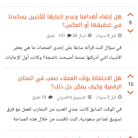
يحتاج وقت وجهد حتى يخرج بطريقة ممتازة، الوقت الذي
يأخذه الإنتاج يؤخر كثيرا عملية النشر وخاصة أني أحتاج مهارات
هل إخفاء أهدافنا وعدم اخبارها للأخرين يساعدنا
8
في تحقيقها أو العكس؟
أخرى غير الكتابة مثل تصميم الصور وتصميم الفيديوهات، حتى
يكون المحتوى متنوع. الوقت الذي يحتاجه الإنتاج يؤخر النشر
قبل 4 سنوات
اسأل I/O
26 تعليق
كثيرا وفي البداية أنا أحتاج النشر بكثرة حتى تدعمني
في سؤال كنت قرأته سابقا على إحدى المنصات ما هي بعض
الخواريزمية أو على الأقل النشر بانتظام حتى لا يتراجع الحساب.
الأشياء التي أدركتها عندما أصبحت ناضجة؟ وكانت أول الإجابات
الاستمرارية في النشر أعتبرها
لا تخبر الناس أبدا بأهدافك حتى تتمكن من تحقيقها، لكن ألا
يمكن أن نخبر المحيط بهذه الأهداف حتى يساعدنا ويفر لنا البيئة
هل الاحتفاظ بولاء العملاء صعب في المتاجر
10
الرقمية وكيف يمكن حل ذلك؟
المناسبة لتحقيقها وحتى مساندتنا عندما يصعب الأمر علينا، أو
فعلا حتى ننجح علينا أن تخبأها حتى تظهر لهم نتائجها؟
قبل 3 سنوات
التسويق الالكتروني
18 تعليق
في الوقت السابق كانت عندي العديد من التجارب للعمل مع فرق
تسويق لمتاجر سعودية، كنت ناقشت من خلال هذه المساحة
العديد من الأفكار والأمور التي لاحظتها مثل سياسة الاسترجاع