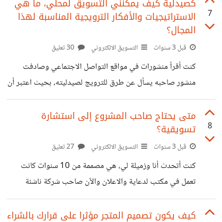
والتبديل، السلل المتروكة، الترويج من خلال الحزم وغيرها. المهم
كصيدلية كيف يمكنني التسويق لمحلي، ما هي
7
الاستراتيجيات والأفكار الترويجية المناسبة لهذا
الآن جئت لأناقش سبب زيادة المبيعات في فترة وانخفاضها في
المجال؟
الفترة الموالية بدون أسباب واضحة، الأمر هذا حصل في المتجر
قبل 3 سنوات
التسويق الالكتروني
30 تعليق
الذي عملت فيه، حاول مدير التسويق البحث عن السبب مع فريق
العمل. في النهاية النتيجة كانت أن الإعلانات ومختلف الطرق
كنت أقرأ منشورات في مواقع التواصل الاجتماعي وصادفت
التسويقة المستعملة
منشور صاحبه يسأل عن طرق للترويج لصيدليته، بحيث اعتبر أن
السعر أهم عامل في جذب العميل لكن الصيدليات الأسعار لديهم
موحدة، وبالتالي يبحث عن طرق يمكنه استعمالها لجذب العملاء
متى يحتاج صاحب المشروع إلى استشارة
8
تسويقية؟
والحفاظ عليهم في هذا المجال؟
قبل 3 سنوات
التسويق الالكتروني
27 تعليق
كنت أتحدث أنا وزميلة لي، هي مصممة من 10 سنوات كانت
تعمل في مكتب لدعاية والاعلان والآن صاحب شركة ناشئة
للتصميم، أخبرتني أنها سعيدة بالنتائج التي تحققها شركتها على
المستوى المحلي لكنها تريد التوسع والتطور أكثر على المستوى
كيف يكون تصميم المتجر مؤثرا على قرارك بالشراء