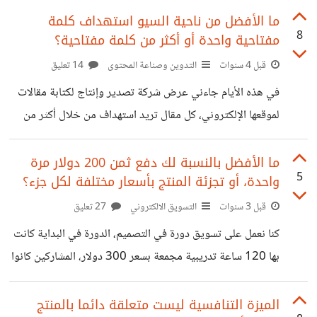
الانطلاق في التسويق الرقمي، الأهداف التسويقية الغير متسقة
ما الأفضل من ناحية السيو استهداف كلمة
8
مفتاحية واحدة أو أكثر من كلمة مفتاحية؟
مع الواقع كيف تتعاملون معها؟
قبل 4 سنوات
التدوين وصناعة المحتوى
14 تعليق
في هذه الأيام جاءني عرض شركة تصدير وإنتاج لكتابة مقالات
لموقعها الإلكتروني، كل مقال تريد استهداف من خلال أكثر من
كلمة مفتاحية رئيسية. سألت المسؤول عن الموقع وسبب اختيار
العمل على أكثر من كلمة مفتاحية رئيسية، والسبب كان زيادة
ما الأفضل بالنسبة لك دفع ثمن 200 دولار مرة
5
واحدة، أو تجزئة المنتج بأسعار مختلفة لكل جزء؟
احتمالية التصدر في نتائج البحث على جوجل. أنا كنت معارضة
لهذا الأمر ورأيت أنه من الأفضل استهداف كلمة مفتاحية رئيسية
قبل 3 سنوات
التسويق الالكتروني
27 تعليق
واحدة مع استعمال العديد من الكلمات الثانوية حتى نرفع
كنا نعمل على تسويق دورة في التصميم، الدورة في البداية كانت
احتمالية ظهوره في نتائج البحث. من خلال تجربتي في الكتابة
بها 120 ساعة تدريبية مجمعة بسعر 300 دولار، المشاركين كانوا
والسيو لاحظت
قليل جدا وحتى نجد صعوبة في اقناعه بالاشتراك بالدورة. بعد
دراسة الأسباب وجدنا أن الكثير يعترض على السعر كأهم عامل
الميزة التنافسية ليست متعلقة دائما بالمنتج