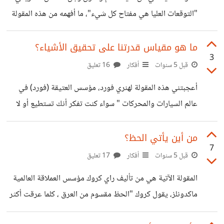
للتعلم، وهذا بلا شك
"التوقعات العليا هي مفتاح كل شيء"، ما أفهمه من هذه المقولة
هو أن الشخص كلما كانت تطلعاته أعلى كلما كانت فرصته أكبر
في أن يحصل على المكاسب - وإن لم تأتي المكاسب بحجم
ما هو مقياس قدرتنا على تحقيق الأشياء؟
3
توقعاته. لماذا التوقعات العليا؟ إن الذي يحلم بالنجوم لا يعني هذا
قبل 5 سنوات
أفكار
16 تعليق
أنه سيصل إليها، لكن هذا سيرفع من احتمالية أن يلامس السماء،
أعجبتني هذه المقولة لهنري فورد، مؤسس العتيقة (فورد) في
أما إذا تطلع أن يلمس السماء - كأكبر طموح له - فهذا سيجعله -
عالم السيارات والمحركات " سواء كنت تفكر أنك تستطيع أو لا
ربما
تستطيع ، معك حق". تأسيس العقلية أعتقد أن ما يريد أن يقوله
فورد هو أن على الشخص أن يقرر إجابة واضحة بشأن كونه قادر
من أين يأتي الحظ؟
7
على تحقيق ما يريده أو عدم قدرته، لأن الشخص سيتجه إلى أيًا
قبل 5 سنوات
أفكار
17 تعليق
من القرارين في النهاية. اللعب للفوز واحدة من المبادئ التي
المقولة الآتية هي من تأليف راي كروك مؤسس العملاقة العالمية
أعترف بها "الناجح ينظر إلى الهدف، الفاشل ينظر إلى الناجح"،
ماكدونلز، يقول كروك "الحظ مقسوم من العرق ، كلما عرقت أكثر
في ظني أنه إذا
كلما كنت محظوظاً أكثر". النجاح يأتي من الحظ بالفعل، إذا كنت