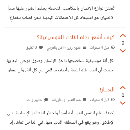
العقل البشري يترك أمامي فسحة مجهولة، تلك التي تجعلني أشعر
تُفتتنُ نوازع الإنسان بالمكاسب، فتجعله يسلط الضور عليها مبدأ
بالصوفية وعشق الوجود برضات شعورية غير قابلة للتفسير،
الاختيار: هو استبعاد كل الاحتمالات البديلة نحن نصاب بخداعٍ
شبيهة بتلك التي تحدث في الموسيقى. ومع ذلك، فإني أيضًا
بصري نتيجة التحمس لنيل المكاسب التي اخترناها، ونهمل مبدأ
أحتاج إلى معاني بوسعي التعبير عنها
ليس أقل أهمية من الاختيار، وهو "التدفق". التدفق: هو أن تترك
كيف أشعر تجاه الآلات الموسيقية؟
0
نفسك للمياه فترفعك، فكثيرًا ما يجدي نفعًا أن نغمض أعيننا
قبل 4 سنوات
فنون زون - الفن بالعربي
0 تعليق
ونتهادى على أمواجِ الحياة بنفوس مطمئنة وأرواح ثرية بالمحبة
لكل آلة موسيقية شخصيتها داخل الإنسان وصورًا توحي إليه بها،
واليقين والسلام. أهملت شيئًا ما في الطريق باحثًا عن خوارق
أحببت أن ألعب تلك اللعبة وأصف موقفي من كل آلة، وأن تفعلوا
الأشياء والمكانة التي أسمو إليها وأستحقها، وهو أن يكون بجانبي
المثل لنخرج هذا الاختبار الشعوري إلى السطح الكمانجا: أنهار
شخص لا يخجل
تجري، وعلاقة رومانسية، وآليات عسكرية كلاسيكية تسير ببطء،
العــــار!
0
عبارات واضحة وبسيطة البيانو: شيء حقيقي صريح، يخبرنا
قبل 4 سنوات
علم النفس و نظرياته
تعليق واحد
بالأمور بأكثر من طريقة في نفس الوقت، سريع ومتدفق ومتغير
يُصنف علم النفس العار بأنه أسوأ واخطر المشاعر الإنسانية على
الجيتار الكهربائي: صدوع، أفق ممتد ذو إضاءة خافتة، شيء
الإطلاق، وهو يقع في المنطقة الدنيا منها، في الداخل تمامًا، إذ
جميل لكن مختبئ في رؤية مشوشة، ربما ضبابية، صادق في