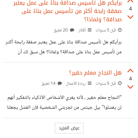
لا تفعل شيئًا فمن السهل أن تختزل نجاحات الغير في الحظ، غير
برأيكم هل تأسيس صداقة بناءً على عمل يعتبر
4
صفقة رابحة أكثر من تأسيس عمل بناءً على
أن الحظ يساهم بالفعل في جذب النجاح، لكن هل يُستحدث
صداقة؟ ولماذا؟
الحظ من العدم؟ أم أن شيئًا آخرًا مسئولًا عن توليد هذا الحظ؟
قبل 5 سنوات
أفكار
20 تعليق
يعتقد القاص والشاعر الأمريكي تشارلز بوكوفسكي أنه كلما ظل
الإنسان منتبهًا، كلما حصل على
برأيكم هل تأسيس صداقة بناءً على عمل يعتبر صفقة رابحة أكثر
من تأسيس عمل بناءً على صداقة؟ ولماذا؟ هل سبق لك أن
وضعت يدك على علاقة تنهار بسبب العمل؟ إذا تحول الأصدقاء
لشركاء، وأنهم شركاء فاشلين، لن تفشل شركتهم فقط، ولكن ربما
هل النجاح معلم حقير؟
4
صداقتهم، في ظني أن هناك عدد من العوامل يجعل هذه العبارة
قبل 5 سنوات
ريادة الأعمال
14 تعليق
صحيحة:- - الشركات التي تؤسس على صداقات هي تؤسس من
"النجاح معلم حقير ، لأنه يغري الأشخاص الأذكياء بالتفكير أنهم
العاطفة، وليس للعاطفة أن تكون لائحةً لإدارة الأعمال. - الذي
لن يفشلوا" بيل جيتس من تجربتي الشخصية فإن الفشل يجعلنا
يختار صديقه ليكون شريكه هو - في
أكثر نضجًا وواقعية، وهو يفتح أعيننا على جديد في الحياة، أي
أننا نفهمها بشكل أدق وأكثر حكمة، أما النجاح فهو ثمرة نحصل
عليها، ومع روعتها وأهميتها، هي تمثل فقط نشوة عاطفية وأضواء