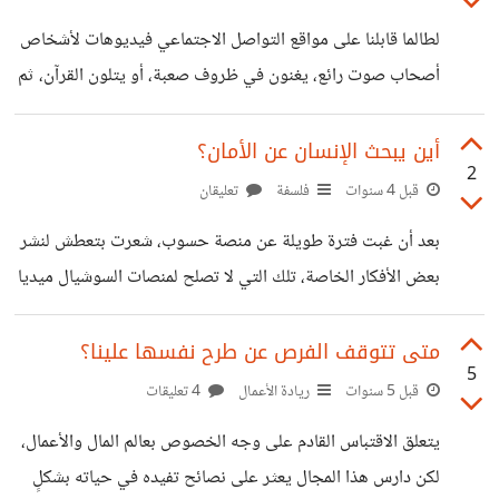
الأشخاص العقلية في الـIQ كانت نسبة 2% تمثل الأشخاص
لطالما قابلنا على مواقع التواصل الاجتماعي فيديوهات لأشخاص
الأعلى ذكاءً، بينما كانت النسبة الكاسحة للفئة متوسطة الذكاء،
أصحاب صوت رائع، يغنون في ظروف صعبة، أو يتلون القرآن، ثم
والواقع أن هذا الطرح العلمي يعرض الـ2% إلى الكثير من
يتم تداول فيديوهاتهم على نطاق واسع، لكني دائمًا أقف مستنكرًا
المتاعب التي يمكن ذكرها في تعداد نقطي:
أمام هذه المشاهد لأنها تتعارض مع مبادئ أساسية في الحياة، كما
أين يبحث الإنسان عن الأمان؟
2
تقدم مغالطات منطقية ونطاعة، وسوف أعددها في نقاط: أن
قبل 4 سنوات
فلسفة
تعليقان
الصوت الحسن هو هبة يولد بها الإنسان، أي أنه لم يحصل عليها
بعد أن غبت فترة طويلة عن منصة حسوب، شعرت بتعطش لنشر
بمجهود شخصي، فإن التعاطف مع شخص لأن صوته حسن، وعدم
بعض الأفكار الخاصة، تلك التي لا تصلح لمنصات السوشيال ميديا
منح التعاطف نفسه للغير الذين لا يملكون هذه الهبة
النهمة للتراهات وتضييع الوقت، ووجدت نفسي أعاود الكتابة
على حسوب مرةً أخرى. أين يبحث الإنسان عن الأمان؟ بدايةً
متى تتوقف الفرص عن طرح نفسها علينا؟
5
سأتحدث بما أشعر به، وأحاول وصف هذه المشاعر دون العودة
قبل 5 سنوات
ريادة الأعمال
4 تعليقات
للمصادر العلمية - التي أحترمها بشدة ولا أبرحها. عندما نولد فإن
يتعلق الاقتباس القادم على وجه الخصوص بعالم المال والأعمال،
مصدر الأمان الأول يكون الأب والأم، فهم يوفرون الأمن الغذائي
لكن دارس هذا المجال يعثر على نصائح تفيده في حياته بشكلٍ
والمعنوي - أو يُفترض أنهم يوفرون الأمان المعنوي - لكن