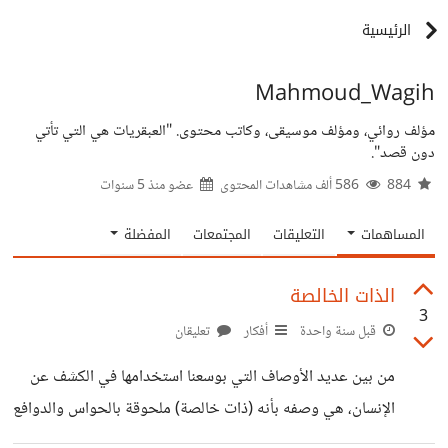
الرئيسية
Mahmoud_Wagih
مؤلف روائي، ومؤلف موسيقى، وكاتب محتوى. "العبقريات هي التي تأتي
دون قصد".
884
586 ألف مشاهدات المحتوى
عضو منذ
5 سنوات
المساهمات
التعليقات
المجتمعات
المفضلة
الذات الخالصة
3
قبل سنة واحدة
أفكار
تعليقان
من بين عديد الأوصاف التي بوسعنا استخدامها في الكشف عن
الإنسان، هي وصفه بأنه (ذات خالصة) ملحوقة بالحواس والدوافع
والأفكار، ليس الإنسان في معزلٍ عما يحوم حوله، إنه ليس في