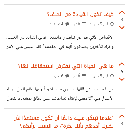
عام، الاقتباس من ريتشارد برانسون رجل الأعمال والمليونير
البريطاني "الأعمال التجارية هي بمثابة الباصات هناك دائماً فرصة
كيف تكون القيادة من الخلف؟
3
أخرى قادمة". سوف تأتي حتمًا لكن هل حقًا علينا أن نتوقع هذه
قبل 5 سنوات
أفكار
4 تعليقات
الحتمية؟ يمكنني افتراض أن الباص القادم في طريقه إلي طالما
الاقتباس الآتي هو عن نيلسون مانديلا "تولى القيادة من الخلف،
أننا موجودين في مكان الانتظار، على أننا قد لا نكون جاهزين
واترك الآخرين يصدقون أنهم في المقدمة" لقد التبس علي الأمر
لركوبه، فالخسارة ربما كانت كبيرة، وليس بمقدورنا تحمل تكاليف
حين قرأت هذا الاقتباس للمرة الأولى، لكني سرعان ما كونت
تجربة
حوله رؤيةً ما. القطيع يُساق من الخلف بينما تتنافس الأغنام على
ما هي الحياة التي تفترض استحقاقك لها؟
5
إحراز المقدمة فيما بينها، يكون الراعي بالخلف يهش عليهم
قبل 5 سنوات
أفكار
6 تعليقات
بالعصا، إنها لعبة أن توهم الآخرين بأنهم يفعلون ما يريدونه، فيما
من العبارات التي قالها نيسلون مانديلا وتأثر بها عالم المال ورواد
يقومون هم بالتحرك في مسارك ولا يحيدون عنه، لاحظت مثال
الأعمال هي "لا معنى لإبقاء نشاطاتك على نطاق صغير، والقبول
لهذا في شركات الإنتاج الفني التي يعمل تحت مظلتها
بحياةٍ أقل من تلك التي يمكنك أن تعيشها"، فما هي الحياة التي
ينبغي أن تعيشها؟ كيف تفترض أنك جدير بحياةٍ ما دونًا عن
"عندما تبتكر، عليك دائمًا أن تكون مستعدًا لأن
3
يخبرك أحدهم بأنك نكرة"، ما السبب برأيكم؟
سواها؟ الرغبة أعتقد أن الشعور بالاستحقاق يكون صادرًا عن