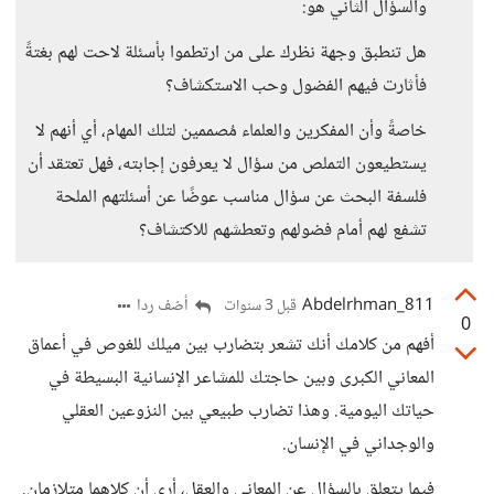
والسؤال الثاني هو:
هل تنطبق وجهة نظرك على من ارتطموا بأسئلة لاحت لهم بغتةً
فأثارت فيهم الفضول وحب الاستكشاف؟
خاصةً وأن المفكرين والعلماء مُصممين لتلك المهام، أي أنهم لا
يستطيعون التملص من سؤال لا يعرفون إجابته، فهل تعتقد أن
فلسفة البحث عن سؤال مناسب عوضًا عن أسئلتهم الملحة
تشفع لهم أمام فضولهم وتعطشهم للاكتشاف؟
Abdelrhman_811
أضف ردا
قبل 3 سنوات
0
أفهم من كلامك أنك تشعر بتضارب بين ميلك للغوص في أعماق
المعاني الكبرى وبين حاجتك للمشاعر الإنسانية البسيطة في
حياتك اليومية. وهذا تضارب طبيعي بين النزوعين العقلي
والوجداني في الإنسان.
فيما يتعلق بالسؤال عن المعاني والعقل، أرى أن كلاهما متلازمان.