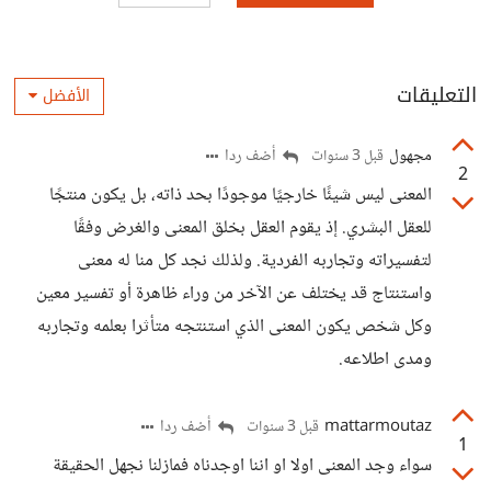
التعليقات
الأفضل
مجهول
أضف ردا
قبل 3 سنوات
2
المعنى ليس شيئًا خارجيًا موجودًا بحد ذاته، بل يكون منتجًا
للعقل البشري. إذ يقوم العقل بخلق المعنى والغرض وفقًا
لتفسيراته وتجاربه الفردية. ولذلك نجد كل منا له معنى
واستنتاج قد يختلف عن الآخر من وراء ظاهرة أو تفسير معين
وكل شخص يكون المعنى الذي استنتجه متأثرا بعلمه وتجاربه
ومدى اطلاعه.
mattarmoutaz
أضف ردا
قبل 3 سنوات
1
سواء وجد المعنى اولا او اننا اوجدناه فمازلنا نجهل الحقيقة