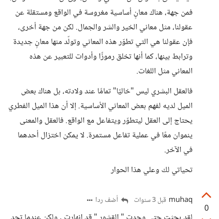
فمن جهة، هناك معانٍ أساسية مغروسة في الواقع ومستقلة عن
عقولنا، مثل معاني الخير والشر والجمال. لكن من جهة أخرى،
فإن عقولنا هي التي تطوّر هذه المعاني وتولّد منها معانٍ جديدة
وترابط بينها، كما أنها تخلق رموزًا وأدوات للتعبير عن هذه
المعاني مثل اللغات.
فالعقل البشري ليس "خاليًا" تمامًا عند ولادته، بل هناك بعض
الميل لديه لفهم بعض المعاني الأساسية. إلا أن هذا الميل الفطري
يحتاج إلى العقل ليتطوّر ويتفاعل مع الواقع. فالعقل والمعنى
ينموان معًا في عملية تفاعل مستمرة. لا يمكن اختزال أحدهما
في الآخر.
تحياتي لك وعلي هذا الحوار
muhaq
أضف ردا
قبل 3 سنوات
0
لقد بحثت حتى وجدت " القشور " قد انهارت , ولكن عندما تجد