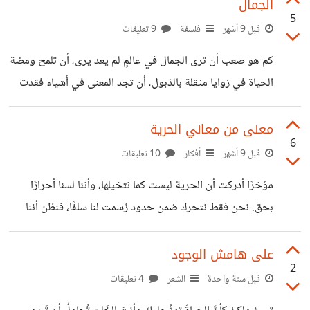
الحقيقي: الأديب، والرسام، والموسيقي، والممثل، وكل من يحمل
الجمال
5
داخله حسًا فنيًا أصيلًا. فالفن، في كثير من الأحيان، يمنح صاحبه
قبل 9 أشهر
فلسفة
9 تعليقات
قدرة أكبر على التأمل، ووعيًا أعمق بالإنسان والمجتمع. وربما
كم هو صعب أن ترى الجمال في عالمٍ لم يعد يرى، أن تلمح ومضة
يوجد خلف جدران المؤسسات من هم أكثر وعيًا أيضًا، لكنني
الحياة في زوايا مثقلة بالذبول، أن تجد المعنى في أشياء فقدت
ألاحظ أن الدولة كثيرًا ما تنظر إلى أصحاب الفن المستقل بعين
معناها. يرونك غريبًا حين تبتسم أمام بحيرةٍ باهتةٍ أو شجرةٍ
ذابلة، كأنك تمارس طقوسًا خارجةً عن المنطق، لا يدركون أنك
معنى من معاني الحرية
6
ترى ما لا يُرى، وتسمع ما لا يُقال. أنت لا تنظر إلى الألوان، بل إلى
قبل 9 أشهر
أفكار
10 تعليقات
ما خلفها — إلى الضوء الذي قاوم ليبقى، إلى الغروب وهو
مؤخرًا أدركت أن الحرية ليست كما نتخيلها، وأننا لسنا أحرارًا
ينسكب كدمعةٍ هادئة على صفحة الماء، إلى الريح وهي
بحق. نحن فقط نتحرك ضمن حدود رُسمت لنا سلفًا، فنظن أننا
نختار بينما نحن في الحقيقة نُقاد. إن ما نعتبره حرية ليس سوى
مساحة ضيقة أُبيح لنا التجول فيها، مساحة تزيَّن بالكلمات الكبيرة
على هامش الوجود
2
عن "الاختيار" و"الإرادة"، لكنها محكومة بسلاسل غير مرئية من
قبل سنة واحدة
الشعر
4 تعليقات
العادات والتقاليد، وأحيانًا من تفسيرات دينية لم نختر حتى أن