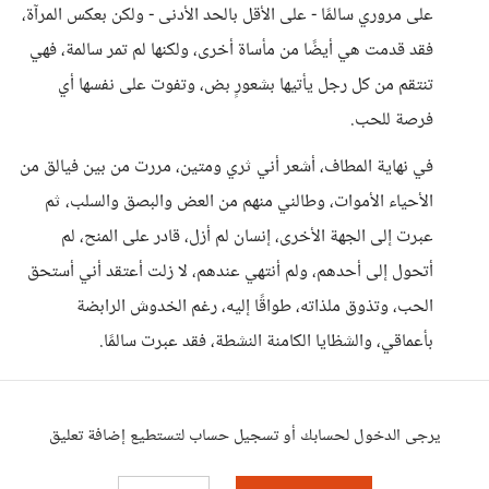
على مروري سالمًا - على الأقل بالحد الأدنى - ولكن بعكس المرآة،
فقد قدمت هي أيضًا من مأساة أخرى، ولكنها لم تمر سالمة، فهي
تنتقم من كل رجل يأتيها بشعورٍ بض، وتفوت على نفسها أي
فرصة للحب.
في نهاية المطاف، أشعر أني ثري ومتين، مررت من بين فيالق من
الأحياء الأموات، وطالني منهم من العض والبصق والسلب، ثم
عبرت إلى الجهة الأخرى، إنسان لم أزل، قادر على المنح، لم
أتحول إلى أحدهم، ولم أنتهي عندهم، لا زلت أعتقد أني أستحق
الحب، وتذوق ملذاته، طواقًا إليه، رغم الخدوش الرابضة
بأعماقي، والشظايا الكامنة النشطة، فقد عبرت سالمًا.
يرجى الدخول لحسابك أو تسجيل حساب لتستطيع إضافة تعليق