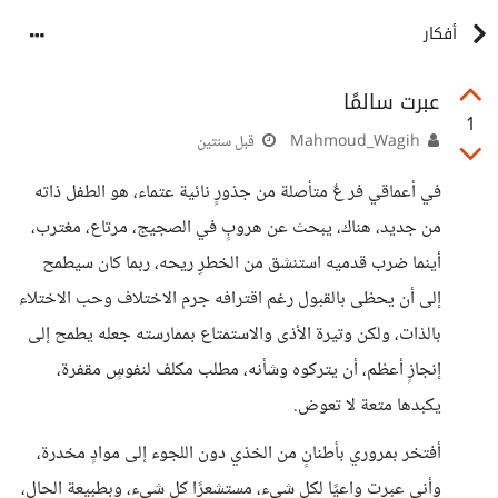
أفكار
عبرت سالمًا
1
Mahmoud_Wagih
قبل سنتين
في أعماقي فر عٌ متأصلة من جذورٍ نائية عتماء، هو الطفل ذاته
من جديد، هناك، يبحث عن هروبٍ في الصجيج، مرتاع، مغترب،
أينما ضرب قدميه استنشق من الخطرِ ريحه، ربما كان سيطمح
إلى أن يحظى بالقبول رغم اقترافه جرم الاختلاف وحب الاختلاء
بالذات، ولكن وتيرة الأذى والاستمتاع بممارسته جعله يطمح إلى
إنجازٍ أعظم، أن يتركوه وشأنه، مطلب مكلف لنفوسٍ مقفرة،
يكبدها متعة لا تعوض.
أفتخر بمروري بأطنانٍ من الخذي دون اللجوء إلى موادٍ مخدرة،
وأني عبرت واعيًا لكل شيء، مستشعرًا كل شيء، وبطبيعة الحال،