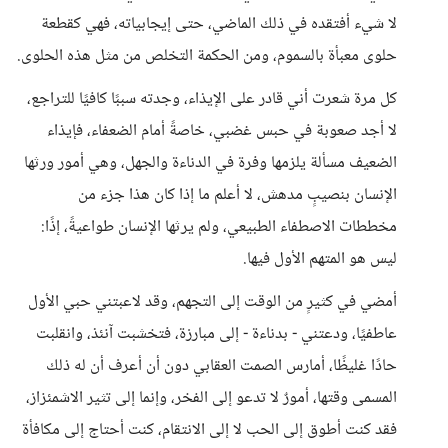
لا شيء أفتقده في ذلك الماضي، حتى إيجابياته، فهي كقطعة
حلوى معبأة بالسموم، ومن الحكمة التخلص من مثل هذه الحلوى.
كل مرة شعرت أني قادر على الإيذاء، وجدته سببًا كافيًا للتراجع،
لا أجد صعوبة في حبس غضبي، خاصةً أمام الضعفاء، فإيذاء
الضعيف مسألة يلزمها وفرة في الدناءة والجهل، وهي أمور ورثها
الإنسان بنصيبٍ مدهش، لا أعلم ما إذا كان هذا جزء من
مخططات الاصطفاء الطبيعي، ولم يرثها الإنسان طواعيةً، إذًا:
ليس هو المتهم الأول فيها.
أمضي في كثيرٍ من الوقت إلى التجهم، وقد لاعبتني حبي الأول
عاطفيًا، ودعتني - بدناءة - إلى مبارزة، فتخشبت آنئذ، وانقلبت
حادًا غليظًا، أمارس الصمت العقابي دون أن أعرف أن له ذلك
المسمى وقتها، أمورٌ لا تدعو إلى الفخر، وإنما إلى تثير الاشمئزاز،
فقد كنت أطوق إلى الحب لا إلى الانتقام، كنت أحتاج إلى مكافأة