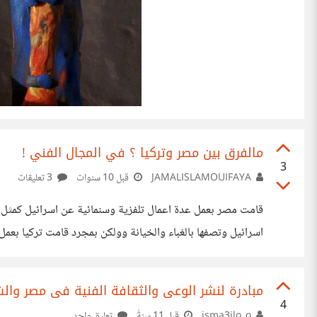
مالفرق بين مصر وتركيا ؟ في المجال الفني !
3
JAMALISLAMOUIFAYA
قبل 10 سنوات
3 تعليقات
قامت مصر بعمل عدة اعمال تلفزية وسنمائية عن اسرائيل كمثل 
اسرائيل وتصفها بالغباء والخيانة وولكن بمجرد قامت تركيا بعم
خصوصا عندما سمعع ان تركيت تود انتاج اجزاء عديدة للمسلسل 
مبادرة لنشر الوعى والثقافة الفنية فى مصر وال
4
isma3ilo_o
قبل 11 سنةً
تعليق واحد