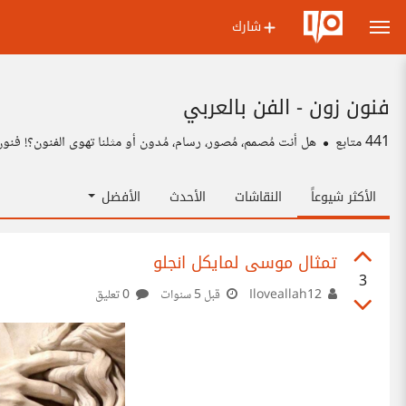
شارك
فنون زون - الفن بالعربي
441
متابع
هل أنت مُصمم، مُصور، رسام، مُدون أو مثلنا تهوى الفنون؟! فنو
الأكثر شيوعاً
النقاشات
الأحدث
الأفضل
تمثال موسى لمايكل انجلو
3
Iloveallah12
قبل 5 سنوات
0 تعليق