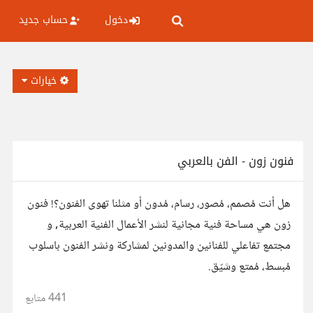
دخول
حساب جديد
خيارات
فنون زون - الفن بالعربي
هل أنت مُصمم، مُصور، رسام، مُدون أو مثلنا تهوى الفنون؟! فنون
زون هي مساحة فنية مجانية لنشر الأعمال الفنية العربية, و
مجتمع تفاعلي للفنانين والمدونين لمشاركة ونشر الفنون باسلوب
مُبسط، مُمتع وشيّق.
441
متابع