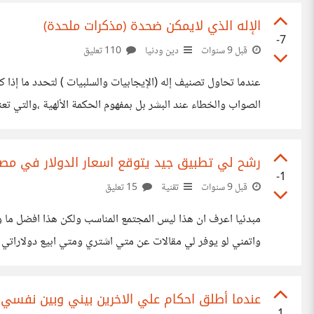
الإله الذي لايمكن ضحدة (مذكرات ملحدة)
-7
قبل 9 سنوات
دين ودنيا
110 تعليق
عندما تحاول تصنيف إله (الإيجابيات والسلبيات ) لتحدد ما إذا 
الصواب والخطاء عند البشر بل بمفهوم الحكمة الألهية ،والتي تع
الأن جيد المشكل يبدأ في
رشح لي تطبيق جيد يتوقع اسعار الدولار في مصر
-1
قبل 9 سنوات
تقنية
15 تعليق
مبدئيا اعرف ان هذا ليس المجتمع المناسب ولكن هذا افضل ما وج
واتمني لو يوفر لي مقالات عن متي اشتري ومتي ابيع دولاراتي 
عندما أطلق احكام علي الاخرين بيني وبين نفسي