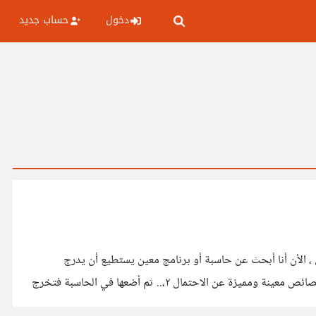
دخول
حساب جديد
 أنا أعمل علي خلق نظام تصنيف لموضوع ما ، في هذا النظام ٧ فئات ، وفي كل فئة ٣ عناصر ، مما يعطيني ٧٢٩ أحتمال ، الأن أنا أبحث عن حاسبة أو برنامج معين يستطيع أن يدرج
خصائص كل أحتمال من الأحتمالات ال ٧٢٩ في نتيتجة ، فعلي سبيل المثال لو أخذنا الأحتمال ١ والذي هو نتيجة مجموع ٧ عناصر ويتمتع بخصائص معينة ومميزة عن الاحتمال ٢،.. ثم أضعها في الحاسبة فتخرج