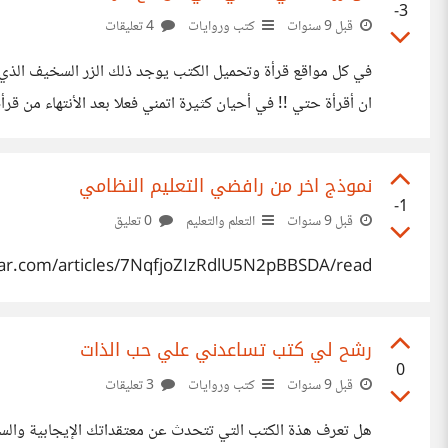
-3
قبل 9 سنوات
كتب وروايات
4 تعليقات
في كل مواقع قرأة وتحميل الكتب يوجد ذلك الزر السخيف الذ
ان أقرأة حتي !! في أحيان كثيرة اتمني فعلا بعد الأنتهاء من قر
يضيفون في كل كتاب إلكتروني في
نموذج اخر من رافضي التعليم النظامي
-1
قبل 9 سنوات
التعلم والتعليم
0 تعليق
r.com/articles/7NqfjoZIzRdlU5N2pBBSDA/read/
رشح لي كتب تساعدني علي حب الذات
0
قبل 9 سنوات
كتب وروايات
3 تعليقات
هل تعرف هذة الكتب التي تتحدث عن معتقداتك الإيجابية والسلبي