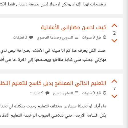
ترشيحات لهذا الهراء ،ولكن ارجوك ليس بصبغة دينية ، فقط الك
كيف احسن مهاراتي الأملائية
2
قبل 9 سنوات
التدوين وصناعة المحتوى
3 تعليقات
حسنا الكل يعرف هنا كم انا سيئة في الأملاء ،بصراحة ليس لدي
مهارتي ،يطلب مني كتابة مقاطع ويصححها إلي اخرة ،ما هي أق
التعليم الذاتي الممنهج بديل كاسح للتعليم النظ
7
قبل 9 سنوات
التعلم والتعليم
9 تعليقات
ما رأيك لو تخيلنا سيناريو مختلف للتعليم ،حيث يمكنك ان تختار 
بجانب لغتين عالميتين ايضا ، مهارات الحساب الاساسية ،لغات ال