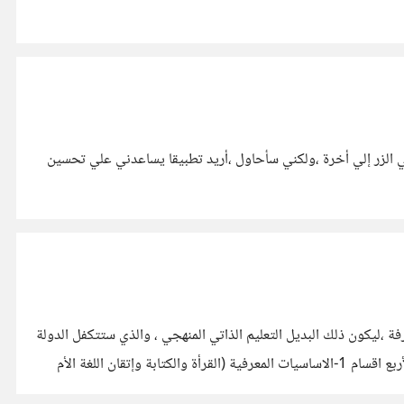
 الزر إلي أخرة ،ولكني سأحاول ،أريد تطبيقا يساعدني علي تحسين
فة ،ليكون ذلك البديل التعليم الذاتي المنهجي ، والذي ستتكفل الدولة
بكل أقسامة الاربعة حتي نتلاشي العيوب الوخيمة للتعليم النظامي https://io.hsoub.com/go/50947 التعليم الذاتي الممنهج ينقسم لأربع اقسام 1-الاساسيات المعرفية (القرأة والكتابة وإتقان اللغة الأم