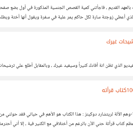
ت بالعهد القديم ، فاجأتني كمية القصص الجنسية المذكورة في أول بضع صفح
الذي أعطي زوجتة سارة لكل حاكم يمر علية في سفرة ويقول أنها أختة ويطلب منه
حسنا لن أطيل عليكم وسأبدأ فورا أفضل الكتب علي الأطلاق : 1-وهم الألة لريتشارد دوكينز : هذا الكتاب هو 
كتاب هو أعظم كتاب قرأتة حتي الأن بالرغم من أختلافي مع الكثير فية ، إلا أني أحت