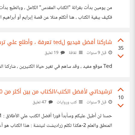
من يومين بدأت بقرائة "الكتاب المقدس" الكامل ، وبالطبع بدأ
فكيف ببقية الكتاب ، هنا أتكلم مثلا عن قصة إبرايم أو أبراهيم 
أسكروا والدهم (إبراهيم) ثم ضاجعوة ، لأنهم
شاركنا أفضل فيديو لted تعرفة ، وأطلع علي ترشيحات غيرك
35
قبل 9 سنوات
ثقافة
19 تعليق
Ted موقع مفيد ، وقد ساهم في تغير حياة الكثيرين ، شاركنا الفيديو الذي تظن انة أفادك كثيراً وسيفيد غيرك ، وبالمقابل أطلع علي ترشيحات غيرك أتمني أن لا تنسي وضع الرابط .
ترشيحاتي لأفضل الكتب/الكتاب من بين أكثر من 100كتاب قرأته
10
قبل 9 سنوات
كتب وروايات
47 تعليق
المنطق والعلم 2-هكذا تكلم زراديشت لنيتشة : هذا ال