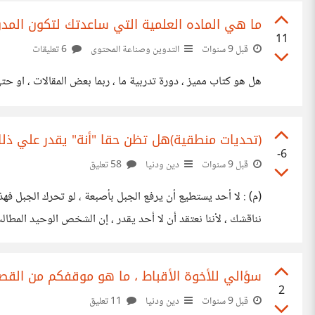
ما هي الماده العلمية التي ساعدتك لتكون المدو
11
قبل 9 سنوات
التدوين وصناعة المحتوى
6 تعليقات
هل هو كتاب مميز ، دورة تدربية ما ، ربما بعض المقالات ، او 
(تحديات منطقية)هل تظن حقا "أنة" يقدر علي ذلك
-6
قبل 9 سنوات
دين ودنيا
58 تعليق
(م) : لا أحد يستطيع أن يرفع الجبل بأصبعة ، لو تحرك الجبل فهذا
نناقشك ، لأننا نعتقد أن لا أحد يقدر ، إن الشخص الوحيد المط
سؤالي للأخوة الأقباط ، ما هو موقفكم من القص
2
قبل 9 سنوات
دين ودنيا
11 تعليق