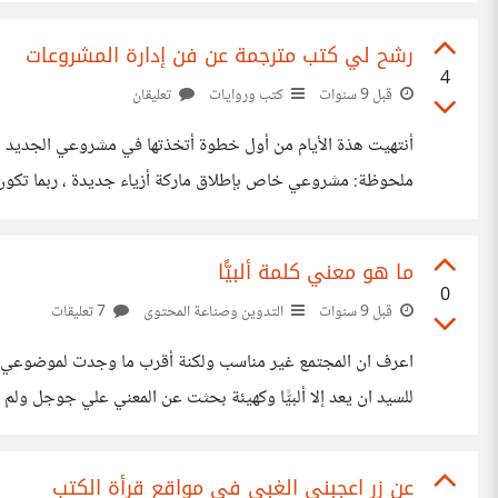
المتعارف عليها ليترك لك الفرصة لتضع فضائلك
رشح لي كتب مترجمة عن فن إدارة المشروعات
4
قبل 9 سنوات
كتب وروايات
تعليقان
أنتهيت هذة الأيام من أول خطوة أتخذتها في مشروعي الجديد 
ملحوظة: مشروعي خاص بإطلاق ماركة أزياء جديدة ، ربما تكون
ما هو معني كلمة ألبيًّا
0
قبل 9 سنوات
التدوين وصناعة المحتوى
7 تعليقات
اعرف ان المجتمع غير مناسب ولكنة أقرب ما وجدت لموضوعي الكل
للسيد ان يعد إلا ألبيًّا وكهيئة بحثت عن المعني علي جوجل ولم 
عن زر اعجبني الغبي في مواقع قرأة الكتب