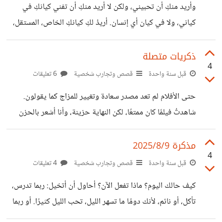
وأريد منكِ أن تحبيني، ولكن لا أريد منكِ أن تفني كيانكِ في
لقد اخطأتِ يا زينب . لم يكن من المفترض أن تدخلي طريقًا ليس
كياني، ولا في كيان أي إنسان. أريدُ لكِ كيانكِ الخاص، المستقل،
بطريقكِ لكن لا أعلم كيف فعلتِ
والثقة التي تنبعث من النفس لا من الآخرين. كنتُ أتصفح هاتفي
ورأيت هذا النص على أحد الفيديوهات، وتبادر إلى ذهني نص
ذكريات متصلة
4
كنتُ قد كتبته وأرسلته لي من قبل، لم أردّ عليها وقتها لكن بقيتُ
قبل سنة واحدة
قصص وتجارب شخصية
6 تعليقات
أيامًا أقرأه حتى حفظته. لم أبكِ ولم تدمع عيني، لكن هناك شيئًا
حتى الأفلام لم تعد مصدر سعادة وتغيير للمزاج كما يقولون.
ما بداخلي قد انكسر، لا أعرف كيف أصف هذا، لكنني أحاول
شاهدتُ فيلمًا كان ممتعًا، لكن النهاية حزينة، وأنا أشعر بالحزن
الشديد، ربما لأنني حزينة أصلًا وهذا الفيلم دعم الحزن لدي. لكن
لا أعرف كيف أصف شعوري، فرغم حزني الشديد وعيوني التي
مذكرة 2025/8/9
4
تدمع، لا أستطيع أن أذرف دمعة وأبكي كما كنت. والآن اكتشفت
قبل سنة واحدة
قصص وتجارب شخصية
4 تعليقات
أن المقدرة على البكاء أيضًا نعمة كبيرة. عانيتُ من الاكتئاب
كيف حالك اليوم؟ ماذا تفعل الآن؟ أحاول أن أتخيل: ربما تدرس،
لسنوات طويلة، لكنني كنت أتعايش معه. وتأتي أيام أعتقد أن هذا
تأكل، أو نائم، لأنك دومًا ما تسهر الليل، تحب الليل كثيرًا. أو ربما
الشيء انتهى، لكنه يعود أحيانًا. أكون سعيدة
تستمع لبعض الشعر، تقلّب بهاتفك، لا أعرف ماذا تفعل لكنني أفكر