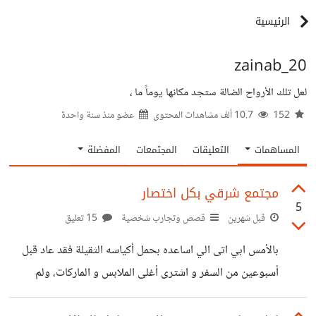
الرئيسية
zainab_20
لعل تلك الأرواح الضالة ستجد مكانها يوماً ما ،
152
10.7 ألف مشاهدات المحتوى
عضو منذ
سنة واحدة
المساهمات
التعليقات
المجتمعات
المفضلة
مجتمع شرقي بكل اختصار
5
قبل شهرين
قصص وتجارب شخصية
15 تعليق
بالأمس ابي اتى الي اساعده بحمل أكياسه الثقيلة فقد عاد قبل
أسبوعين من السفر و اشترى أغلى الملابس و الماركات، ولم
يكتفي بل اشترى بالامس وقبلها كان بدبي اشترى الكثير و الكثير