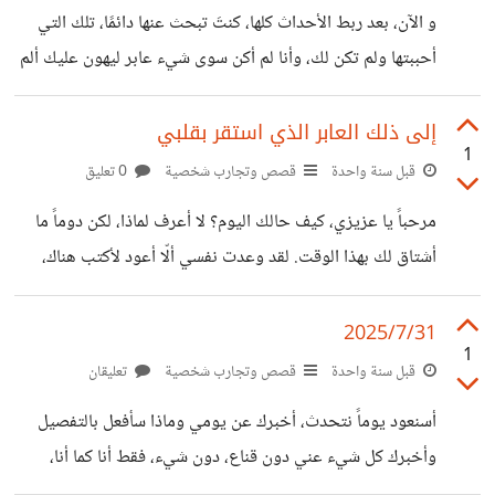
الحفلات التي دوماً ما يتفاخر بها وينشرها هنا وهناك. المهم، لقد
و الآن، بعد ربط الأحداث كلها، كنتَ تبحث عنها دائمًا، تلك التي
كان سلامي له جافاً دون عناق. أنا في المواقف الصعبة غالباً ما
أحببتها ولم تكن لك، وأنا لم أكن سوى شيء عابر ليهون عليك ألم
أضحك، لا أعرف، أحياناً
فراق محبوبتك. كل شيء كان كذبًا، وأنا كنت ألوم نفسي وأدّعي
أن تلوني كان السبب، والحال أنك كنت منذ البداية كاذبًا. هل
إلى ذلك العابر الذي استقر بقلبي
1
أحببتها كثيرًا؟ هل تعيش ما أعيش؟ ربما الآن أشعر ببعض العدالة،
قبل سنة واحدة
قصص وتجارب شخصية
0 تعليق
على الأقل أنت ذقتَ سمّك الذي نشرته عليّ بنفسك. كل ذلك كان
مرحباً يا عزيزي، كيف حالك اليوم؟ لا أعرف لماذا، لكن دوماً ما
كذبًا، كنتَ دومًا تبحث عنها: ملامحها، صوتها، كلماتها، هل هي
أشتاق لك بهذا الوقت. لقد وعدت نفسي ألّا أعود لأكتب هناك،
ولكنني عدت. أصبحت الكتابة هي حلقة وصلي الوحيدة لك. أنا
بخير اليوم، لقد اشتريت بعض الكتب من المكتبة. المرة الأخيرة
2025/7/31
1
سألتني ماذا أقرأ، قلت لك: لا أقرأ شيئاً، لكنني كنت أقرأ كتاباً ما.
قبل سنة واحدة
قصص وتجارب شخصية
تعليقان
أنا لا أعلم لماذا عندما نتحدث لا أستطيع ترتيب جملة بوضوح،
أسنعود يوماً نتحدث، أخبرك عن يومي وماذا سأفعل بالتفصيل
وربما كانت إجابتي بلا على شيء ما. أردت أن أعتذر منك، أرجو
وأخبرك كل شيء عني دون قناع، دون شيء، فقط أنا كما أنا،
المعذرة.
وأنت تخبرني أيضاً ما أريد، وأستمع لك وأنصت، حيث سينتهي