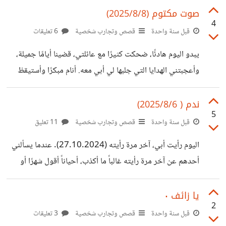
بك. كم أتمنى أن تتذكرني ولو لجزء من الثانية، لكن ليس بتلك
صوت مكتوم (2025/8/8)
4
الصورة التي رسمتها عني. ليتك تعرف حقيقتي، يا ليت كل هذا لم
قبل سنة واحدة
قصص وتجارب شخصية
6 تعليقات
يحصل، ولكن العتاب والندم لا يفيد أبدًا، وكل هذا لن يعود أبدًا.
يبدو اليوم هادئًا، ضحكت كثيرًا مع عائلتي، قضينا أيامًا جميلة،
أنا أعرف أن كل شيء انتهى الآن، ولكنني أحيانًا
وأعجبتني الهدايا التي جلبها لي أبي معه. أنام مبكرًا وأستيقظ
أبكر، شاهدت العديد من الأفلام الرائعة: Pride & Prejudice
(2005) Atonement (2007) Becoming Jane (2007)
ندم ( 2025/8/6)
5
أنا سعيدة، لكن في الحقيقة تأتي لحظات وأتذكرك فأبكي. بالأمس
قبل سنة واحدة
قصص وتجارب شخصية
11 تعليق
كنت أنا وأبي نشاهد فيلمًا حزينًا، أنا بكيت كثيرًا، وأبي اعتقد
اليوم رأيت أبي، آخر مرة رأيته (27.10.2024). عندما يسألني
أنني أبكي على الفيلم، لكنه أنت من بكيت عليه. أنا لم أكن هكذا
أحدهم عن آخر مرة رأيته غالباً ما أكذب، أحياناً أقول شهرًا أو
أبدًا، لم أبكِ في حياتي أبدًا على شخص، ولم أتخيل أن
شهرين، لأنه لا سبب لعدم مجيئه. يقول إنه يعمل وليس لديه
وقت، لكنني أعتقد أن أسبوعاً من وقته لا يأخذ الكثير، هذا
يا زائف ٠
2
الأسبوع الذي قد يقضيه يستمتع بوقته أو يحضر إحدى تلك
قبل سنة واحدة
قصص وتجارب شخصية
3 تعليقات