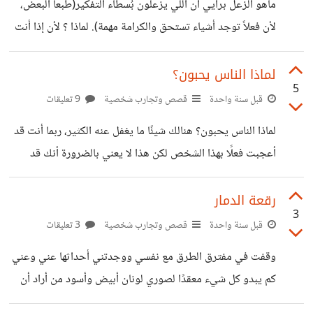
ماهو الزعل برأيي أن اللي يزعلون بُسطاء التفكير(طبعاً البعض،
قصصته، قد بلغ بي الاكتئاب أشده ولم أعد أستطيع أن أعرف
لأن فعلاً توجد أشياء تستحق والكرامة مهمة). لماذا ؟ لأن إذا أنت
كيف النهوض. أشعر بالألم الشديد رغم عدم وجود مرض
اخترت تزعل من أحد وخلاص تخاصمه وما تريد ترجع تكلمه،
لازم بالبداية تسأل نفسك هذا السؤال: هل هذا الشخص فعلاً ما
لماذا الناس يحبون؟
5
يهمني لدرجة أكمل حياتي بدونه للأبد؟ إذا جوابك نعم، إذن
قبل سنة واحدة
قصص وتجارب شخصية
9 تعليقات
خلاص اتركه وكمل زعلك. لكن لو كان هذا الشخص ما تقدر
لماذا الناس يحبون؟ هنالك شيئًا ما يغفل عنه الكثير، ربما أنت قد
تستغني عنه ومهم بالنسبة إلك، سامحه وتعلم تسامح. لأن من
أعجبت فعلًا بهذا الشخص لكن هذا لا يعني بالضرورة أنك قد
اللي ضامن أن هذا الشخص باقي موجود؟
أحببته هو، بل قد تكون أحببت هذا الشعور، شعور الحب، لأن كل
شيء بعد الحب مختلف تمامًا!! خصوصًا لو كانت تجربتك الأولى.
رقعة الدمار
3
الأغاني ستغدو ذات معنى، الأفلام التي كنت تشاهدها وحدك الآن
قبل سنة واحدة
قصص وتجارب شخصية
3 تعليقات
عندما تشاهدها ربما مشهد ما سيطبع في ذاكرتك بشكل مختلف
وقفت في مفترق الطرق مع نفسي ووجدتني أحداثها عني وعني
وذلك بسبب أنك أصبحت لديك شخصًا تفكر به، حتى الصباح،
كم يبدو كل شيء معقدًا لصوري لونان أبيض وأسود من أراد أن
والنظر إلى السماء والتأمل في
يضيف ألوانه لا يفعل احتفظ بألوانك تلك الثمينة إلى نفسك