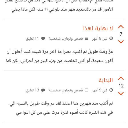
ملعقة شاي ام طعام؟ قبل ان اوضع عنواني لابد من توضيح بعض
قريبتي و هي تكون صديقتي المهم منعني من الخروج وطلب
الأمور قد مر بالتحديد شهر منذ بلوغي ٢١ سنة لكن ماذا يعني
مني ان
هذا ببعض المجتمعات الشرق اوسطيه ومنها مجتمعي ، انا عمري
٢١ سنة لا يسمح لي بالخروج باخذ قرار يخصني بل حتى كوني
لا نهاية لهذا
7
انثى وبحضور اخي الذكر الصغير الذي عمره ١٥ سنة ،لا يسمح
قبل 8 أشهر
قصص وتجارب شخصية
11 تعليق
بالجلوس بمقدمة السيارة ، ويجب ان امتن على ذلك هذا ما تقوله
مرَّ وقتٌ طويلٌ لم أكتب. بصراحة آخر مرة كتبت كنت أحاول أن
أمي دوما كوني ممتنه احمدي الله اسكتي والدك جيد انظري الى
أكون سعيدة، أو أنني تخلصت من جزء كبير من أحزاني، لكن كما
باقي
قال أحدهم: إذا ذهبت مشكلة لا تفرح لأن المشكلة التالية ستكون
أكثر شدة. أنا زينب، شاركت العديد من مشاعري هنا. وبصراحة
البداية
12
بتلك الفترة الناس اللطيفين أريد شكرهم، كنت أقول لنفسي هذه
قبل 9 أشهر
قصص وتجارب شخصية
13 تعليق
المرة الأخيرة، كم كنت ساذجة. أكثر ما أثّر بنفسيتي هذه الفترة
لم أكتب منذ شهرين هنا اعتقد لقد مر وقت طويل بالنسبة الي،
بعد شجار مع أبي بسبب قمعه لي كالعادة، يعني ولا يوجد أحد
في تلك الفترة كانت أسوء فترة مرت علي من كل النواحي
يدافع. كنت
والكثير من الأشخاص هنا كانوا لطيفين جداً و التعليقات كانت