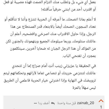
بعمل أي شيء بل وتطلب منك التزام الصمت فهذه مصيبة لو فعل
أو اقترب أحد من ابنتي حرفياً سأقتله!
لا أعلم بماذا انصحك، ما أعرفه أن الحرية تنتزع وأننا لا نتأقلم أو
نعتاد السجون، انصحك أيضاً بالابتعاد قدر المستطاع عن هذا
الرجل، وإذا حاول الاقتراب منك اصرخي وافضحيه، أعلم أن
عائلتك ستلومك، وربما سيلومك الجميع ويتهمونك بالجنون لكن
من المؤكد أن هذا الرجل الجبان له ضحايا آخرين، سيتكلمون
بمجرد أن تفتحي الباب.
في الحقيقة يا عزيزتي زينب أنتِ أمام صراع إما أن تتحدي
عائلتك لتنتزعي حريتك أو تنصاعي تماما لآرائهم وتحكماتهم ليتم
ترويضك في النهاية وإذا اخترتي خيار الحرية فاعلمي أن الطريق
ليس سهلاً بالمرة
zainab_20
أضف ردا
قبل سنة واحدة
1