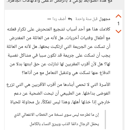
مع هذه الضوابط بوعي لا بالرفض الأعمى والاتهامات الجاهزة.
مجهول
أضف ردا
قبل سنة واحدة
1
كلامك هذا هو أحد أسباب تشجيع المتحرش على تكرار فعلته
مع أطفال وفتيات آخريات، هل لأنه من العائلة من المفترض
أن تسكت عن الجريمة التي ارتكبت بحقها، هل لأنه من العائلة
يجب أن تسكت على جريمة قد تكون سببا في مشاكل نفسية
لها؟ هل لأن أقرب المقربين لها تنازلت عن حق ابنتها بدلا من
الدفاع عنها تسكت هي وتتقبل التعامل مع من آذاها؟
الأسرة التي لا تحمي أبناءها من أقرب الأقربين هي التي تزرع
الفوضى بداخلها. من الطبيعي أن تبحث الضحية عن دعم
خارجي إذا خذلها أهلها، وهذا ليس تفككًا، بل محاولة للحياة
إن ما تطرحه ليس سوى نسخة من الخطاب الانفعالي الذي
يحمّل الرجال دائمًا الذنب ويبرئ النساء بالكامل