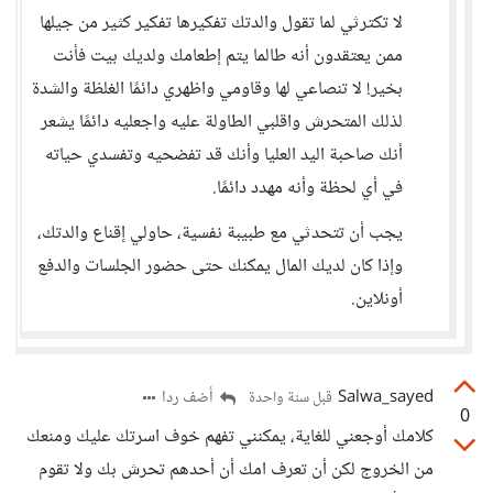
لا تكترثي لما تقول والدتك تفكيرها تفكير كثير من جيلها
ممن يعتقدون أنه طالما يتم إطعامك ولديك بيت فأنت
بخير! لا تنصاعي لها وقاومي واظهري دائمًا الغلظة والشدة
لذلك المتحرش واقلبي الطاولة عليه واجعليه دائمًا يشعر
أنك صاحبة اليد العليا وأنك قد تفضحيه وتفسدي حياته
في أي لحظة وأنه مهدد دائمًا.
يجب أن تتحدثي مع طبيبة نفسية، حاولي إقناع والدتك،
وإذا كان لديك المال يمكنك حتى حضور الجلسات والدفع
أونلاين.
Salwa_sayed
أضف ردا
قبل سنة واحدة
0
كلامك أوجعني للغاية، يمكنني تفهم خوف اسرتك عليك ومنعك
من الخروج لكن أن تعرف امك أن أحدهم تحرش بك ولا تقوم