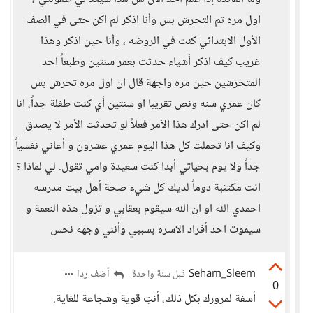
اول مره تم التحرش بس وأنا اذكر لم اكن حتى في الصف
الأول الابتدائي كنت في الروضه ، وأنا حين اذكر وهذا
غريب كيف اذكر أشياء حدثت بعمر سنتين وطبعاً احد
المتحرشين حين مره واجهة قال ان اول مره تحرش بس
كان عمري سنه ونص تقريبا او سنتين أي كنت طفلة جداً، انا
لم اكن حتى ادرك هذا الأمر فعلاً لو تحدثت الأمر لا يصدق
وكيف انا تحملت كل هذا اليوم عمري عشرون و أعاني نفسياً
جداً ولا يوم بحياتي أبدا كنت سعيدة وامي تقول. لي لماذا ؟
انت مكتئبة دوماً لديك كل شيء صحة أهل بيت مدرسه
احمدي الله او ان الله سيقوم بعقابي و تزول هذه النعمة و
سيموت احد أفراد الاسره بسببي وأنني وجهه نحس
Seham_Sleem
أضف ردا
قبل سنة واحدة
0
أسفة لمرورك بكل ذلك، أنتِ قوية وشجاعة للغاية.