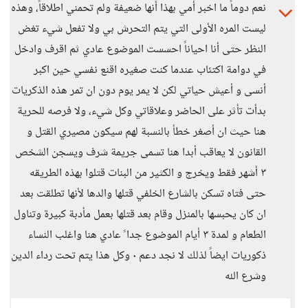
نعم دوماً ما اخبر أمي بهذا أنها ضعيفة ولم تحمني اطلاقاً، وهذه
ليست المره الأولى التي يتم التحرش بي ولا تفعل شيء تغض
النظر حتى أنا احياناً احسست الموضوع عادي ثم اقرف وادخل
في دوامة اكتئاب عندما كنت صغيره اقنع نفسي حين اكبر
أنسى و أعيش حياتي لكن لا يمر يوم دون ان تمر هذه الذكريات
بدأت تأثر على الحاضر وعلاقاتي وكل شيء، ولا فرصه للحرية
هنا حيث ان أصغر خطأ بالنسبة لهم سيكون مصيري القتل و
القانون لا يعاقب أبدا هنا تسمى جريمة شرف ويسجن الشخص
٣ أشهر فقط ويخرج و الكثير من البنات قتلوا بهذه الطريقه
حتى فتاه تسكن بالشارع الخلفي قتلها والدها لأنها تطلقت بعد
ان كان يحبسها بالمنزل وقام بعد قتلها بعمل مأدبة كبيرة وتناول
الطعام و لمدة ٣ أيام الموضوع جدا ً عادي هنا واغلب النساء
ذكوريات ايضاً لذلك لا نجد دعم ٠ وكل هذا يتم تحت رداء الدين
وشرع الله