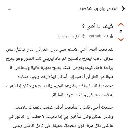
قصص وتجارب شخصية
كيف يا أمي ؟
8
zainab_20
قبل سنة واحدة
لقد ذهب اليوم أخي الأصغر مني دون أخذ إذن، دون توسّل، دون
سؤال، ذهب ليمرح بالمسبح ثم عاد ليريني تلك الصور وهو يمرح
براحة تامة، كيف يغوص، كيف يسبح بمهارة عالية ويتفاخر. أنا
طبعًا من العار أن أذهب إلى أماكن كهذه رغم وجود مسابح
مخصصة للنساء، لكن بنظرهم الجيم والمسبح هو مكان إذا ذهبت
له فقدت شرفي ولوّثت شرف العائلة.
حسدت أخي، قلت له سأذهب أيضًا، غضب وتغيرت ملامحه
وغادر المكان وقال سأخبر أبي إذا ذهبتِ. لاحظت أن الذكور في
عائلتي بكل مرة أكون سعيدة، جميلة، في كامل أناقتي وعلى