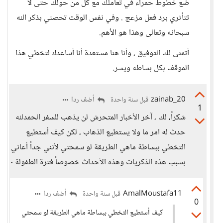
ضع خطوط حمراء في تعاملك مع كل من حولك حتى لا
تتأثري برد فعل مزعج . وفي نفس الوقت تحصني بذكر الله
سبحانه وتعالى وهذا هو الأهم.
أتمنى لك التوفيق ، وأنا هنا مستعدة أنا أساعدك لتخطي هذا
الموقف بكل بساطه ويسر.
zainab_20
أضف ردا
قبل سنة واحدة
1
شكراً، لك ، آخر الأخبار المتحرش لن يذهب للسفر الحمدلله
حدث له امر ما ولا يستطيع الذهاب ، لكن كيف أستطيع
التخطي ببساطة ماهي الطريقة لو سمحتي لأنني جداً أعاني
بسبب هذه الذكريات وهذه الأحداث خصوصاً فترة الطفولة ٠
AmalMoustafa11
أضف ردا
قبل سنة واحدة
0
كيف أستطيع التخطي ببساطة ماهي الطريقة لو سمحتي