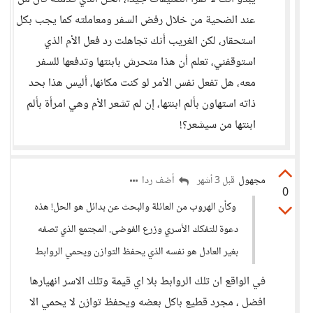
عند الضحية من خلال رفض السفر ومعاملته كما يجب بكل
استحقار، لكن الغريب أنك تجاهلت رد فعل الأم الذي
استوقفني، تعلم أن هذا متحرش بابنتها وتدفعها للسفر
معه، هل تفعل نفس الأمر لو كنت مكانها، أليس هذا بحد
ذاته استهاون بألم ابنتها، إن لم تشعر الأم وهي امرأة بألم
ابنتها من سيشعر؟!
مجهول
أضف ردا
قبل 3 أشهر
0
وكأن الهروب من العائلة والبحث عن بدائل هو الحل! هذه
دعوة للتفكك الأسري وزرع الفوضى. المجتمع الذي تصفه
بغير العادل هو نفسه الذي يحفظ التوازن ويحمي الروابط
في الواقع ان تلك الروابط بلا اي قيمة وتلك الاسر انهيارها
افضل ، مجرد قطيع باكل بعضه ويحفظ توازن لا يحمي الا