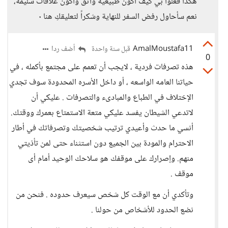
هكذا فعلوا بي كيف أكون طبيعية واثق وأكون علاقات سليمة،
نعم سأحاول رفض السفر للنهاية وشكراً لتعليقكِ هنا ٠
AmalMoustafa11
أضف ردا
قبل سنة واحدة
0
هذه تصرفات فردية ، لايجب أن تعمم على مجتمع بأكمله ، في
حياتنا العامه الواسعه ، أو داخل الأسره المحدودة سوف تجدي
الإختلاف في الطباع والمبادىء والتصرفات . عليكي أن
لاتدعي الشيطان يفسد عليكي متعة الاستمتاع بعمرك ووقتك.
أنسي ما حدث وأعيدي ترتيب شخصيتك وتصرفاتك في أطار
الاحترام والمودة بين الجميع دون استثناء حتى لمن تأذيتي
منهم. وإصرارك على موقفك هو سلاحك الوحيد أمام أى
موقف .
وتأكدي أن مع الوقت كل شخص سيعرف حدوده . فنحن من
نضع الحدود للأشخاص من حولنا .