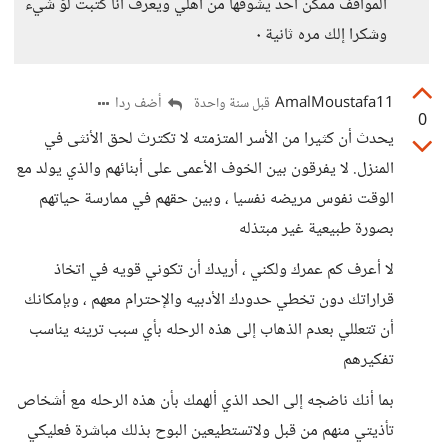
المواقف ممكن احد يشوفها من اهلي ويعرف أنا كتبت لوّ شيء
وشكرا إلك مره ثانية ٠
AmalMoustafa11
أضف ردا
قبل سنة واحدة
0
يحدث أن كثيرا من الأسر المتزمته لا تكترث لحق الأنثى في
المنزل. لا يفرقون بين الخوف الأعمى على أبنائهم والذي يولد مع
الوقت نفوس مريضه نفسيا ، وبين حقهم في ممارسة حياتهم
بصورة طبيعية غير مبتذله
لا أعرف كم عمرك ولكني ، أريدك أن تكوني قويه في اتخاذ
قراراتك دون تخطي حدودك الأدبيه والإحترام معهم ، وبإمكانك
أن تتعللي بعدم الذهاب إلى هذه الرحله بأي سبب ترينه يناسب
تفكيرهم
بما أنك ناضجه إلى الحد الذي ألهمك بأن هذه الرحله مع أشخاص
تأذيتي منهم من قبل ولاتستطيعين البوح بذلك مباشرة فعليكي