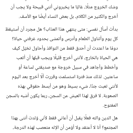
وشك الخروج مثلًا، غالبًا ما يخبروني أنني قبيحة ولا يجب أن
أخرج والكثير من الكلام، بل بعض النساء أيضًا مع الأسف.
بدأت أسأل نفسي: متى ينتهي هذا العذاب؟ هل مجرد أن أستيقظ
كل يوم وأتناول الطعام وأدرس وأتمشى بحدود غرفتي حياة؟
دومًا ما اعتدت أن أحدق فقط من النوافذ وأحاول تخيّل كيف
هي الحياة بالخارج، لأنني أخرج قليلًا ويجب قبلها أن أتعب
وأخطط وأجاهد في سبيل خروجة مع صديقتي لساعة أو
ساعتين. لذلك منذ فترة استسلمت وقررت ألّا أخرج بعد اليوم
لأنني تعبت جدًا، شيء بسيط وهو من أبسط حقوقي بهذه
الصعوبة. لا فرق لهذا العيش عن السجن، ربما يكون أشبه بالسجن
المفتوح.
هل الدين والله فعلًا يقبل أن أعاني فقط لأني وُلدت أنثى بهذا
المجتمع؟ أنا لا أعتقد ولا أؤمن أن الإله متعصب لهذه الدرجة،