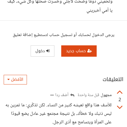
وتحميني دومًا وضحت لأجلي وخسرت صحتها وكل شيء، كيف
يا أمي أخبريني
يرجى الدخول لحسابك أو تسجيل حساب لتستطيع إضافة تعليق
حساب جديد
دخول
التعليقات
الأفضل
مجهول
أضف ردا
قبل سنة واحدة
2
للأسف هذا واقع تعيشه كثير من النساء. لكن تذكّري: ما تمرين به
ليس ذنبك ولا خطأك، بل نتيجة مجتمع غير عادل يضع قيودًا
على المرأة ويتسامح مع أذى الرجل.