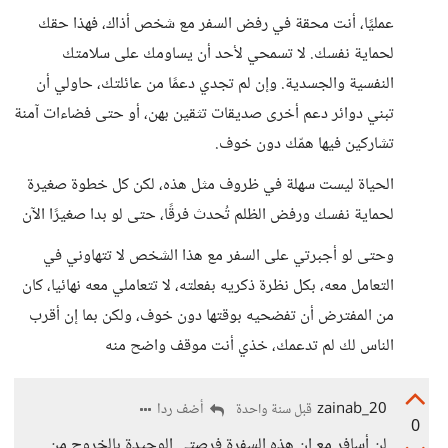
عمليًا، أنت محقة في رفض السفر مع شخص أذاك، فهذا حقك
لحماية نفسك. لا تسمحي لأحد أن يساومك على سلامتك
النفسية والجسدية. وإن لم تجدي دعمًا من عائلتك، حاولي أن
تبني دوائر دعم أخرى صديقات تثقين بهن، أو حتى فضاءات آمنة
تشاركين فيها همّك دون خوف.
الحياة ليست سهلة في ظروف مثل هذه، لكن كل خطوة صغيرة
لحماية نفسك ورفض الظلم تُحدث فرقًا، حتى لو بدا صغيرًا الآن
وحتى لو أجبرتي على السفر مع هذا الشخص لا تتهاوني في
التعامل معه، بكل نظرة ذكريه بفعلته، لا تتعاملي معه نهائيا، كان
من المفترض أن تفضحيه بوقتها دون خوف، ولكن بما إن أقرب
الناس لك لم تدعمك، خذي أنت موقف واضح منه
zainab_20
أضف ردا
قبل سنة واحدة
0
لن أسافر مع ان هذه السفرة فرصتي الوحيدة بالخروج من