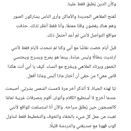
وكأن الدين يُطبّق فقط علينا.
تُفتح المقاهي الجديدة والأماكن وأرى الناس يشاركون الصور
وهم هناك يقضون وقتًا ممتعًا، وأنا فقط أنظر لذلك. حذفت
مواقع التواصل لأنني لم أعد أحتمل ذلك.
قبل أيام خضت نقاشًا مع أبي وكنا لم نتحدث لأيام فقط لأنني
ارتديت بنطالًا وليس عباءة، بينما هو يمرح ويسرح ويحتسي
الخمور ويرتاد الملاهي ويخرج مع النساء. كيف يا أبي أنت هكذا
قاسٍ معي؟ من حقي أن أختار ماذا ألبس وماذا أفعل.
تبًا لهذه الحياة، لا أتذكر آخر مرة لامست الشمس بشرتي. أصبحت
عندما أخرج لا أستطيع الكلام وأتوتر، أقوم بتصرفات غريبة تمامًا
كالمسجون حين يُطلق سراحه. والآن أنا استسلمت للواقع لأنني
تعبت من عمل كل شيء بالخفاء والخوف والتخطيط فقط لتناول
كوب قهوة مع صديقتي والدردشة قليلًا.