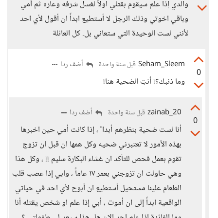
والدي إذا علم سيقوم بقتلي اولاً لغسل شرفه وعاره ثم أمي
وباقي اخوتي وذلك الرجل لا أستطيع ابداً ان أقول لأي احد
لأنني لست الوحيدة التي ستعاني بل. كل العائلة
Seham_Sleem
أضف ردا
قبل سنة واحدة
0
وما ذنبك؟! أنتِ الضحية هنا!
zainab_20
أضف ردا
قبل سنة واحدة
0
أنا لست ضحية بنظرهم أبدا ً ، إذا كانت أمي حين اخبرها
بهذه الأمور لا تعتبرني ضحيه وكل همها ان قبل ان تزوج
تقوم بعمل فحص للتأكد ان غشاء البكارة سليم !! ، وكل هذا
وهي حاولت ان تزوجني بعمر ١٧ عاماً ، وابي إذا عصب قلب
الطعام علينا مستحيل أستطيع ان أبوح لأي احد في حياتي
الواقعية ابداً إلى ان أموت ، أبي إذا علم او شخص يقتله أنا
وما الفائدة إذا علم احد الان هل هذا سيعد لي طفولتي ؟