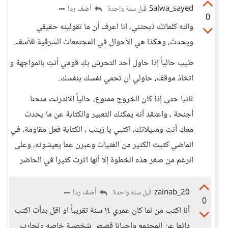
Salwa_sayed
أضف ردا
قبل سنة واحدة
0
والله كلماتك ذبحتني، انا اعرف أن ما تقولينه حقيقي
ويحدث، وهكذا هي الأحوال في المجتمعات الشرقية للأسف.
طيب حالياً إذا حاول أحد التحرش بكِ قومي أنتِ بالمواجهة و
اتخاذ موقف، حاولي أن تحمي نفسك بنفسك.
ثانيا حتى إذا كان الخروج ممنوع، حالياً الانترنت منحنا
أجنحة ، واعتقد أنه يمكنك التعبير والكتابة عن ما يحدث
معكِ أنتِ ومثيلاتك، اكتبي يا زينب ، الكتابة فعل مقاومة، في
الماضي كتبت الكثير من الفتيات وعبرن عما يعيشونه، وعلى
الرغم من صغر هذه الخطوة إلا أنها اثرت كثيرا في الحاضر
zainab_20
أضف ردا
قبل سنة واحدة
0
أنا اكتب من لما كان عمري ١٤ سنة تقريباً او اقل بدأت اكتب
دائما عن المجتمع واحيانا قصص شخصية خاصه وتجارب