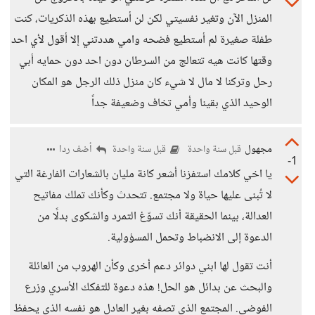
المنزل الآن وتغير نفسيتي لكن لن أستطيع بهذه الذكريات، كنت
طفلة صغيرة لم أستطيع فضحه وامي هددتني إلا أقول لأي احد
وقتها كانت هيه تتعالج من السرطان دون احد دون حمايه أبي
رحل وتركنا لا مال لا شيء كان منزل ذلك الرجل هو المكان
الوحيد الذي بقينا وأمي تخاف وضعيفة جداً
مجهول
أضف ردا
قبل سنة واحدة
قبل سنة واحدة
-1
يا اخي كلامك استفزنا أشعر كانة مليان بالشعارات الفارغة التي
لا تُبنى عليها حياة ولا مجتمع. تتحدث وكأنك تملك مفاتيح
العدالة، بينما الحقيقة أنك تسوّغ التمرد والشكوى بدلًا من
الدعوة إلى الانضباط وتحمل المسؤولية.
أنت تقول لها ابني دوائر دعم أخرى وكأن الهروب من العائلة
والبحث عن بدائل هو الحل! هذه دعوة للتفكك الأسري وزرع
الفوضى. المجتمع الذي تصفه بغير العادل هو نفسه الذي يحفظ