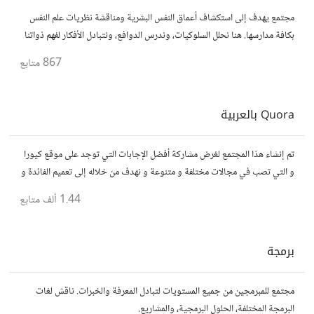
مجتمع يهدف إلى استكشاف أعماق النفس البشرية ومناقشة نظريات علم النفس
بكافة مدارسها. هنا نحلل السلوكيات، وندرس الدوافع، ونتبادل الأفكار لفهم ذواتنا
والآخرين بشكل أفضل. انضم إلينا في هذه الرحلة المعرفية!
867
متابع
Quora بالعربية
تم إنشاء هذا المجتمع لغرض مشاركة أفضل الإجابات التي توجد على موقع كيورا
و التي تصب في مجالات مختلفة و متنوعة و نهدف من خلاله إلى تعميم الفائدة و
تسهيل الوصول للمعلومة بالعربية...
1.44 ألف
متابع
برمجة
مجتمع للمبرمجين من جميع المستويات لتبادل المعرفة والخبرات. ناقش لغات
البرمجة المختلفة، الحلول البرمجية، والمشاريع.