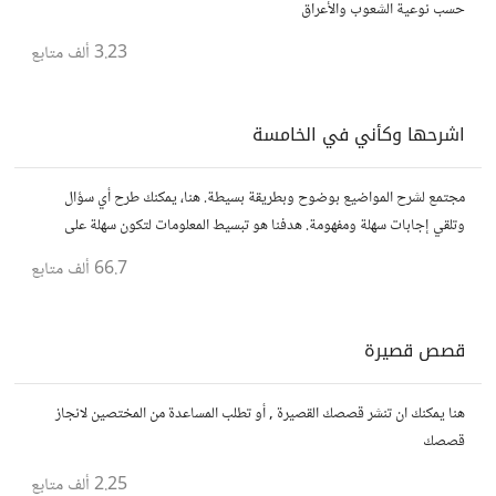
حسب نوعية الشعوب والأعراق
3.23 ألف
متابع
اشرحها وكأني في الخامسة
مجتمع لشرح المواضيع بوضوح وبطريقة بسيطة. هنا، يمكنك طرح أي سؤال
وتلقي إجابات سهلة ومفهومة. هدفنا هو تبسيط المعلومات لتكون سهلة على
الجميع، تمامًا كما لو كنت في الخامسة من عمرك.
66.7 ألف
متابع
قصص قصيرة
هنا يمكنك ان تنشر قصصك القصيرة , أو تطلب المساعدة من المختصين لانجاز
قصصك
2.25 ألف
متابع