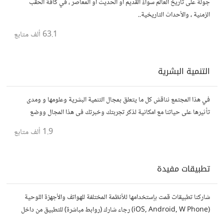
جولة على تاريخ العالم سواءً القديم أو الحديث او المعاصر ، في كافة الحقب
الزمنية ، والأحداث التاريخية..
63.1 ألف
متابع
التنمية البشرية
في هذا المجتمع نناقش كل ما يتعلق بمجال التنمية البشرية وعلومها و ومدى
تأثيرها على حياتنا مع امكانية لذكر تجربتك وخبرتك فى هذا المجال ووضع
مقالات وروابط وفيديوهات مفيدة تعمل على التحفيز والنجاح والتقدم
1.9 ألف
متابع
تطبيقات مفيدة
شاركنا تطبيقات قمت بإستخدامها للأنظمة المختلفة للهواتف والأجهزة اللوحية
(iOS, Android, W Phone) رجاء شارك (روابط مباشرة) للتطبيق من داخل
المتجر..إلا في حالة وجود عدة تطبيقات أو شرح مطول شاركها كموضوع