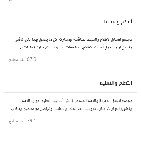
أفلام وسينما
مجتمع لعشاق الأفلام والسينما لمناقشة ومشاركة كل ما يتعلق بهذا الفن. ناقش
وتبادل آراءك حول أحدث الأفلام، المراجعات، والتوصيات. شارك تحليلاتك،
قصصك، واستمتع بنقاشات حول الأفلام والمخرجين والسيناريوهات.
67.9 ألف
متابع
التعلم والتعليم
مجتمع لتبادل المعرفة والتعلم المستمر. ناقش أساليب التعليم، موارد التعلم،
وتطوير المهارات. شارك دروسك، نصائحك، وأسئلتك، وتواصل مع معلمين وطلاب
يسعون لتحقيق المعرفة والتفوق.
79.1 ألف
متابع