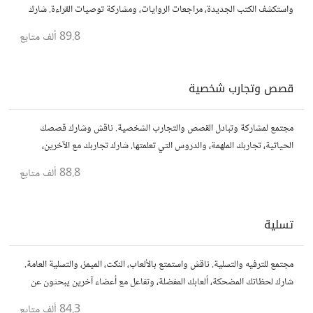
واستكشف الكتب الجديدة، مراجعات الروايات، ومشاركة توصيات القراءة. شارك
أفكارك، نصائحك، وأسئلتك، وتواصل مع قراء آخرين.
89.8 ألف
متابع
قصص وتجارب شخصية
مجتمع لمشاركة وتبادل القصص والتجارب الشخصية. ناقش وشارك قصصك
الحياتية، تجاربك الملهمة، والدروس التي تعلمتها. شارك تجاربك مع الآخرين،
واستفد من قصصهم لتوسيع آفاقك.
88.8 ألف
متابع
تسلية
مجتمع للترفيه والتسلية. ناقش واستمتع بالألعاب، النكت، الميمز، والتسلية العامة.
شارك لحظاتك المضحكة، ألعابك المفضلة، وتفاعل مع أعضاء آخرين يبحثون عن
المتعة والمرح.
84.3 ألف
متابع