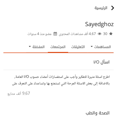
الرئيسية
Sayedghoz
30
4.67 ألف مشاهدات المحتوى
عضو منذ
4 سنوات
المساهمات
التعليقات
المجتمعات
المفضلة
اسأل I/O
اطرح اسئلة مثيرة للتفكير وأجب على استفسارات أعضاء حسوب I/O العامة,
بالاضافة إلى بعض الاسئلة المرحة التي تستمتع بها وتساعدك على التعرف على
افكار المتابعين. الفكرة مأخوذة من مجتمع AskReddit
9.67 ألف
متابع
الصحة والطب