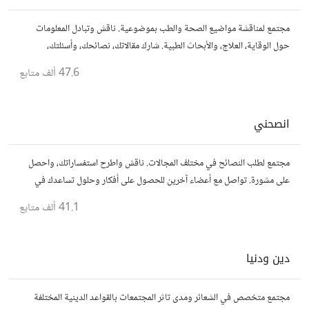
مجتمع لمناقشة مواضيع الصحة والطب بموضوعية. ناقش وتبادل المعلومات
حول الوقاية، العلاج، والأبحاث الطبية. شارك مقالاتك، نصائحك، وأسئلتك،
وتواصل مع أشخاص مهتمين بالصحة.
47.6 ألف
متابع
انصحني
مجتمع لطلب النصائح في مختلف المجالات. ناقش واطرح استفساراتك، واحصل
على مشورة. تواصل مع أعضاء آخرين للحصول على أفكار وحلول تساعدك في
اتخاذ قراراتك.
41.1 ألف
متابع
دين ودنيا
مجتمع متخصص في الشعائر ومدى تاثر المجتمعات بالقواعد الدينية المختلفة