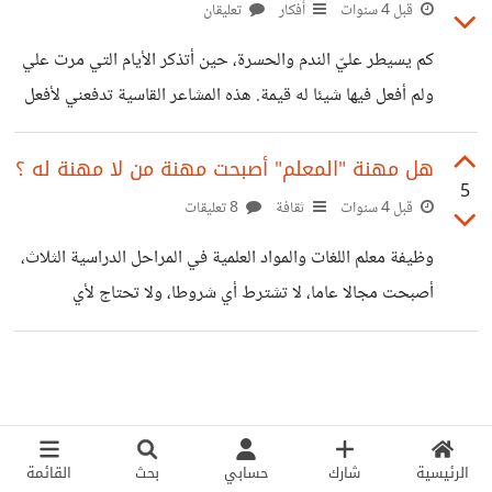
يخطط تفشل خطته، فلماذا؟ وكيف أجدد الحماس والرغبة
قبل 4 سنوات
أفكار
تعليقان
لمواصلة الخطة كاملة؟
كم يسيطر عليّ الندم والحسرة، حين أتذكر الأيام التي مرت علي
ولم أفعل فيها شيئا له قيمة. هذه المشاعر القاسية تدفعني لأفعل
ما استثقله. هل هناك إرشادات يضعها ابن العشرين أمام عينه؟
هل مهنة "المعلم" أصبحت مهنة من لا مهنة له ؟
5
قبل 4 سنوات
ثقافة
8 تعليقات
وظيفة معلم اللغات والمواد العلمية في المراحل الدراسية الثلاث،
أصبحت مجالا عاما، لا تشترط أي شروطا، ولا تحتاج لأي
مؤهلات، إنها أسهل وسيلة لجلب المال. هل تلاحظون ذلك في
واقعكم؟ وهل أي شخص يستطيع الكتابة والقراءة يستطيع أن
يعمل في مجال التعليم؟ أم هناك مؤهلات أساسية.
الرئيسية
شارك
حسابي
بحث
القائمة