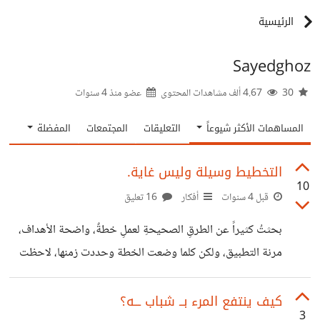
الرئيسية
Sayedghoz
30
4.67 ألف مشاهدات المحتوى
عضو منذ
4 سنوات
المساهمات الأكثر شيوعاً
التعليقات
المجتمعات
المفضلة
التخطيط وسيلة وليس غاية.
10
قبل 4 سنوات
أفكار
16 تعليق
بحثتُ كثيراً عن الطرقِ الصحيحةِ لعملِ خطةٌ، واضحة الأهداف،
مرنة التطبيق، ولكن كلما وضعت الخطة وحددت زمنها، لاحظت
أني أنفذ أول يوم أو يومين منها والباقي لا أنفذه، وأجد فيه ثقلاً،
وأفقد الرغبة والحماس فتفشل، ولاحظت أيضا أن أغلب من
كيف ينتفع المرء بــ شباب ـــه؟
3