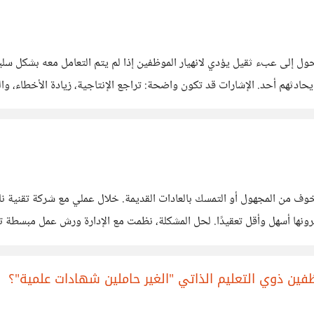
تحول إلى عبء ثقيل يؤدي لانهيار الموظفين إذا لم يتم التعامل معه بشكل سلي
هم أحد. الإشارات قد تكون واضحة: تراجع الإنتاجية، زيادة الأخطاء، والت
ات اتصال مفتوحة. أخذ ملاحظات دورية،
 الخوف من المجهول أو التمسك بالعادات القديمة. خلال عملي مع شركة تقنية ناش
العملاء الرقمي (CRM) لأنهم اعتادوا على الطرق اليدوية التي يرونها أسهل وأقل تعقيدً
 لتحقيق نمو في مبيعاتها. مع الوقت والدعم التدريبي
ين ذوي التعليم الذاتي "الغير حاملين شهادات علمية"؟