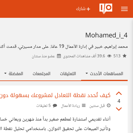
شارك
Mohamed_i_4
محمد إبراهيم، خبير في إدارة الأعمال 19 عامًا. على مدار مسيرتي، قدمت أكثر من 240 استشارة وتطوير أكثر من 50 مشروعًا. اهتم بالمشاركة في المناقشات المتعلقة بريادة الأعمال.
513
39.6 ألف مشاهدات المحتوى
عضو منذ
سنتان
المساهمات الأحدث
التعليقات
المجتمعات
المفضلة
كيف تُحدد نقطة التعادل لمشروعك بسهولة دون 
4
قبل سنتين
ريادة الأعمال
5 تعليقات
أثناء تقديمي استشارة لمطعم صغير بدأ منذ شهرين ويعاني خسائر