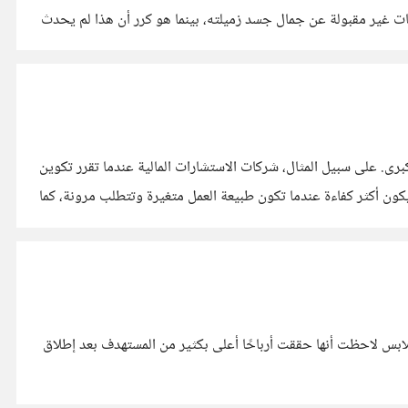
 غير مقبولة عن جمال جسد زميلته، بينما هو كرر أن هذا لم يحدث
فرق العمل المتخصصة تكون ضرورية في بعض المشاريع التي تتطلب مهارات دقيقة، مثل تطوير البرمجيات المعقدة أو إدارة مشاريع البناء الكبرى. على سبيل المثال، شركات الاستشارات المالية عندما تقرر تكوين
أرباح. في المقابل، الاعتماد على فرق متعددة المهام يكون أكثر كفاءة عندما تكون طبيعة العمل متغيرة وتتطلب مرونة، كما
 الأحيان نتيجة لتقدير خاطئ للموارد والإمكانات. في احدى شركات تصنيع الملابس لاحظت أنها حققت أرباحًا أعلى بكثير من المستهدف بعد إطلاق