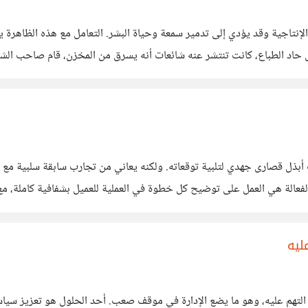
ع الإنتاجية وقد يؤدي إلى تدمير سمعة وحياة البشر. التعامل مع هذه الظاه
 حاد الطباع، كانت تنتشر عنه شائعات أنه يسرق من المخزن، قام صاحب الش
ذا الرجل الصحية
أبذل قصارى جهدي لتلبية توقعاته. ولكنه يعاني من تجارب سابقة سلبية مع
 حذرًا بشأن منح الثقة مرة أخرى. أحد الطرق الفعالة هي العمل على توضيح كل خطوة في العملية للع
ليه
في بعض الحالات، قد يكون هناك موظف متحرش يصعب إثبا