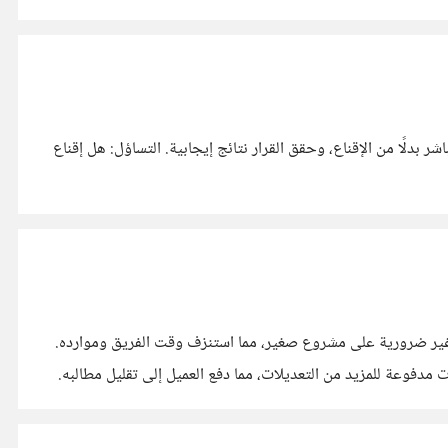
أثناء عملي داخل شركة تقنية، حاولنا إقناع الموظفين بتعديل نظام العمل. ورغم الشرح المكثف، واجهنا مقاومة مستمرة. لجأنا إلى التنفيذ المباشر بدلًا من الإقناع، وحقق القرار نتائج إيجابية. التساؤل: هل إقناع
وغير ضرورية على مشروع صغير، مما استنزف وقت الفريق وموارده.
مدفوعة للمزيد من التعديلات، مما دفع العميل إلى تقليل مطالبه.