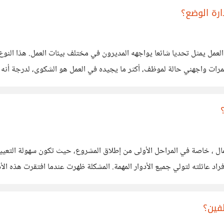
رة الوضع؟
ل يمثل تحديا شائعا يواجهه المديرون في مختلف بيئات العمل. هذا النوع 
ذا لم يتم التعامل معه بشكل صحيح. في إحدى المرات واجهني حالة لموظف، أكثر ما يجيده في العمل 
ه حتى أضمن
عمال ، خاصة في المراحل الأولى من إطلاق المشروع، حيث تكون سهولة التعيي
عائلته لتولي جميع الأدوار المهمة. المشكلة ظهرت عندما افتقرت هذه الأدوار
 الثقة والولاء العائلي، وبين ضمان وجود المهارات
فين؟