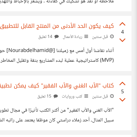
ملاحظة أو نقد هو تشكيك في كفاءته . ويشعر بالإحباط والتهدي
نشر التوتر بين الزملاء. كنت أتبع معه
كيف يكون الحد الأدنى من المنتج القابل للتطبيق (MVP) البداية الذكية للمشرو
4
قبل سنتين
ريادة الأعمال
14 تعليق
يركز غالبًا على التصميم أو الأداء الفني. كذلك هو أداة لتقليل 
كتاب "الأب الغني والأب الفقير" كيف يمكن تطبيقه
5
قبل سنتين
كتب وروايات
15 تعليق
"الأب الغني والأب الفقير" من أكثر الكتب تأثيرًا في مجال تطو
سبيل المثال، أحد زملاء دراستي كان موظفا يعتمد على راتبه ال
واستغل وقت فراغه لتطوير الفكرة، ومع الوقت، تحول المشروع