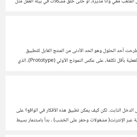
ل المتعب معي وانا مديره، أو حتى خلق مشكلات في بيئة العمل مثل
زميلتنا [@Nourabdelhamid] حول أهمية الانطلاق بالمشاريع حتى لو كانت الفكرة جاهزة بنسبة 70% فقط، طرحت أحد الحلول وهو الحد الأدنى من المنتج القابل للتطبيق
(MVP) كاستراتيجية عملية لبدء المشاريع بثقة وتقليل المخاطر. الـMVP هو النسخة المبسطة التي تتيح اختبار الفكرة وجمع بيانات السوق الفعلية بأقل تكلفة، على عكس النموذج الأولي (Prototype)، الذي
شارة قدمتها
لى الدخل الثابت. لكن كيف يمكن تطبيق هذه الأفكار في الواقع؟ على
ية عبر الإنترنت( مشغولات وحفر على الخشب) . بدأ باستثمار بسيط