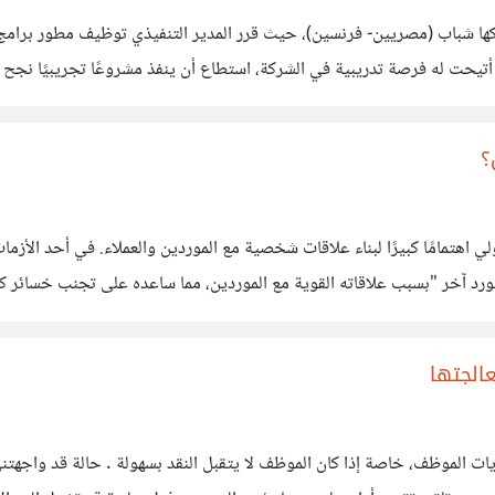
كها شباب (مصريين- فرنسين)، حيث قرر المدير التنفيذي توظيف مطور برامج ا
كن للشركات الناشئة تجاوز فكرة "الشهادات أولًا" والاعتماد على
؟
وازن بين العلاقات الشخصية والاتفاقيات المهنية لضمان
الجتها
له تأثير كبير على معنويات الموظف، خاصة إذا كان الموظف لا يتقبل النقد بسهولة . حا