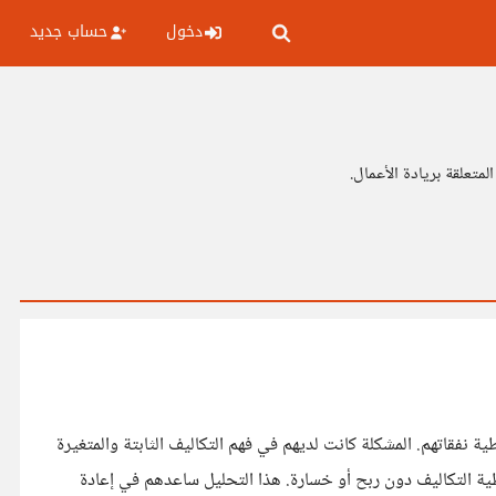
دخول
حساب جديد
نفقاتهم. المشكلة كانت لديهم في فهم التكاليف الثابتة والمتغيرة
وتأثير المبيعات على تحقيق التوازن. باستخدامي تحليل نقطة التعادل (Break-even Point)، تم تحديد عدد الوجبات اليومية اللازمة لتغطية التكاليف دون ربح أو خسارة. هذا التحليل ساعدهم في إعادة