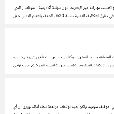
كتسب مهاراته عبر الإنترنت دون شهادة أكاديمية. الموظف ( الذي
أصبح صديقي فيما بعد) أظهر شغفًا كبيرًا بتطوير نفسه، وعندما أتيحت له فرصة تدريبية في الشركة، استطاع أن ينفذ مشروعًا تجريبيًا نجح في تقليل التكاليف التقنية بنسبة 20%. الشغف بالتعلم العملي جعل
خلال عملي مع شركة توزيع أغذية ناشئة، كان صاحب الشركة يولي اهتمامًا كبيرًا لبناء علاقات شخصية مع الموردين والعملاء. في أحد الأزمات المتعلقة بنقص المخزون وكنا نواجه غرامات تأخير توريد وخسارة
العقود نفسها ، تمكن من الحصول على أولوية في التوريد "من مورد آخر "بسبب علاقاته القوية مع الموردين، مما ساعده على تجنب خسائر كبيرة. العلاقات الشخصية تضيف ميزة تنافسية للشركات، حيث تؤدي
لة قد واجهتني، موظف مجتهد ولكن لديه توقعات مرتفعة تجاه أدائه ويرى أن أي