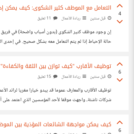
التعامل مع الموظف كثير الشكوى: كيف يمكن إدا
4
قبل سنتين
ريادة الأعمال
11 تعليق
إن وجود موظف كثير الشكوى (بدون أسباب واضحة) في فريق العم
حالة الإحباط إ
الخ، كنت أبذل مجهود كبير وأعطيه وقتا للإهتمام والاستماع ل
توظيف الأقارب "كيف توازن بين الثقة والكفاءة"؟
6
قبل سنتين
ريادة الأعمال
15 تعليق
توظيف الأقارب والمعارف عموما قد يبدو خيارا مغريا لرائد الأ
شركات ناشئة، واجهت موقفا لأحد المؤسسين الذي اعتمد على أفراد 
الشركة ككل. التحدي الحقيقي هو إيجاد التوازن بين الاستفادة من
كيف يمكن مواجهة الشائعات المؤذية بين الموظ
6