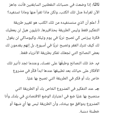
ثالثًا:
إذا وضعتَ في حسبانك النقطتين السابقتين فأنت جاهز
الآن لقراءة مثل تلك الكتب، ولكن ماذا تقرأ منها وماذا تستفيد؟
أ.
اعلم أن الذي ستستفيده من تلك الكتب هو تغيير طريقة
التفكير فقط وليس الطريقة بحذافيرها، نابليون هيل لن يعطيك
فكرة بيزنس كي تصبح ثريًّا في يوم وليلة، وكيوساكي لن يقول
لك كيف تترك الفقر وتصبح ثريًّا في أسبوع، بل إنهم يقدمون لك
بعض النصائح التي تجعلك تفكر بطريقة الأثرياء فقط.
ب.
خذ تلك النصائح وطبقّها على نفسك، وعندما تجد تأثير تلك
الأفكار على حياتك بعد تطبيقها عندها ابدأ فكّر في مشروع
خاص بك أو فكر في الطريقة التي تصبح بها غنيَّا.
جـ.
عند التفكير في المشروع الخاص بك أو الطريقة التي
ستصبح بها غنيًّا ضع في اعتبارك الوضع الاقتصادي في بلدك، وأنا
المشروع يتوافق مع بيئتك، وأن الطريقة ليس بها أي شبهة أو
خطيئة دينية.