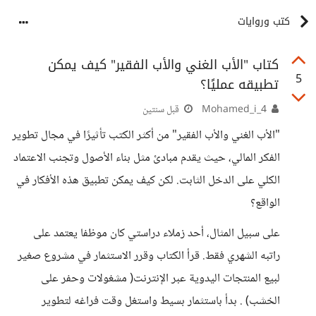
كتب وروايات
كتاب "الأب الغني والأب الفقير" كيف يمكن
5
تطبيقه عمليًا؟
Mohamed_i_4
قبل سنتين
"الأب الغني والأب الفقير" من أكثر الكتب تأثيرًا في مجال تطوير
الفكر المالي، حيث يقدم مبادئ مثل بناء الأصول وتجنب الاعتماد
الكلي على الدخل الثابت. لكن كيف يمكن تطبيق هذه الأفكار في
الواقع؟
على سبيل المثال، أحد زملاء دراستي كان موظفا يعتمد على
راتبه الشهري فقط. قرأ الكتاب وقرر الاستثمار في مشروع صغير
لبيع المنتجات اليدوية عبر الإنترنت( مشغولات وحفر على
الخشب) . بدأ باستثمار بسيط واستغل وقت فراغه لتطوير