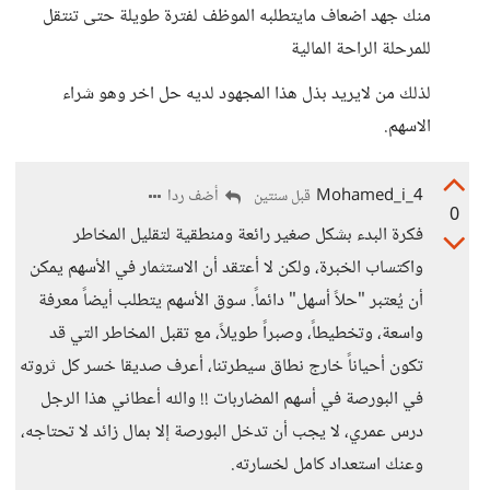
منك جهد اضعاف مايتطلبه الموظف لفترة طويلة حتى تنتقل
للمرحلة الراحة المالية
لذلك من لايريد بذل هذا المجهود لديه حل اخر وهو شراء
الاسهم.
Mohamed_i_4
أضف ردا
قبل سنتين
0
فكرة البدء بشكل صغير رائعة ومنطقية لتقليل المخاطر
واكتساب الخبرة، ولكن لا أعتقد أن الاستثمار في الأسهم يمكن
أن يُعتبر "حلاً أسهل" دائماً. سوق الأسهم يتطلب أيضاً معرفة
واسعة، وتخطيطاً، وصبراً طويلاً، مع تقبل المخاطر التي قد
تكون أحياناً خارج نطاق سيطرتنا، أعرف صديقا خسر كل ثروته
في البورصة في أسهم المضاربات !! والله أعطاني هذا الرجل
درس عمري، لا يجب أن تدخل البورصة إلا بمال زائد لا تحتاجه،
وعنك استعداد كامل لخسارته.