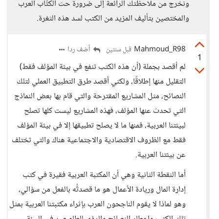
ونخرج من ملاحظتك الرائعة إلى ضرورة حث الكتّاب العرب
والمختصين بتأليف المزيد من الكتب لسد هذه الثغرة.
Mahmoud_R98
أضف ردا
قبل سنتين
1
لم أقصد بجملة (أن هذه الكتب تنفع في بيئة المؤلف فقط)
التقليل منها إطلاقًا، ولكني أقصد طرق التطبيق العملي لتلك
النصائح، مثل المشاريع المقترحة والتي قام بها بعض النماذج
التي تحدث عنها المؤلف، فهذه المشاريع ليست كلها تصلح
لبيئتنا العربية، فمنها ما لا يصلح تطبيقها إلا في بيئة المؤلف
فقط مع الظروف الاقتصادية والاجتماعية هناك والتي تختلف
عن بيئتنا العربية.
أما النقطة الثانية وهي أن المكتبة العربية فقيرة في كتب
إدارة المال وريادة الأعمال هو ما قصدتُّه بالفعل من سؤالي،
وهو لماذا لا يقوم الناجحون العرب بإثراء مكتبتنا العربية بمثل