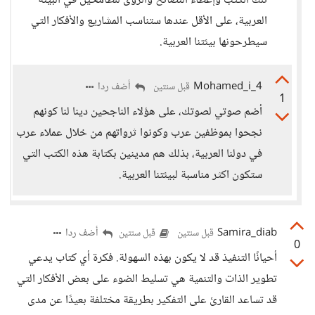
تلك الكتب وإعطاء النصائح والرؤى للطامحين في البيئة
العربية، على الأقل عندها ستناسب المشاريع والأفكار التي
سيطرحونها بيئتنا العربية.
Mohamed_i_4
أضف ردا
قبل سنتين
1
أضم صوتي لصوتك، على هؤلاء الناجحين دينا لنا كونهم
نجحوا بموظفين عرب وكونوا ثرواتهم من خلال عملاء عرب
في دولنا العربية، بذلك هم مدينين بكتابة هذه الكتب التي
ستكون اكثر مناسبة لبيئتنا العربية.
Samira_diab
أضف ردا
قبل سنتين
قبل سنتين
0
أحيانًا التنفيذ قد لا يكون بهذه السهولة. فكرة أي كتاب يدعي
تطوير الذات والتنمية هي تسليط الضوء على بعض الأفكار التي
قد تساعد القارئ على التفكير بطريقة مختلفة بعيدًا عن مدى