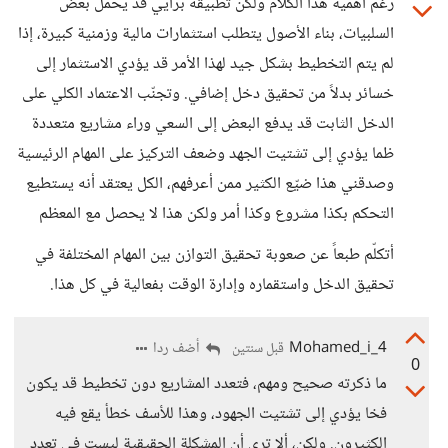
رغم أهمية هذا الكلام ولكن تطبيقه برأيي قد يحمل بعض
السلبيات، بناء الأصول يتطلب استثمارات مالية وزمنية كبيرة، إذا
لم يتم التخطيط بشكل جيد لهذا الأمر قد يؤدي الاستثمار إلى
خسائر بدلاً من تحقيق دخل إضافي. وتجنّب الاعتماد الكلي على
الدخل الثابت قد يدفع البعض إلى السعي وراء مشاريع متعددة
ظما يؤدي إلى تشتيت الجهد وضعف التركيز على المهام الرئيسية
وصدقني هذا ضيّع الكثير ممن أعرفهم، الكل يعتقد أنه يستطيع
التحكم بكذا مشروع وكذا أمر ولكن هذا لا يحصل مع المعظم
أتكلّم طبعاً عن صعوبة تحقيق التوازن بين المهام المختلفة في
تحقيق الدخل واستقماره وإدارة الوقت بفعالية في كل هذا.
Mohamed_i_4
أضف ردا
قبل سنتين
0
ما ذكرته صحيح ومهم، فتعدد المشاريع دون تخطيط قد يكون
فخا يؤدي إلى تشتيت الجهود، وهذا للأسف خطأ يقع فيه
الكثيرون. ولكن، ألا ترى أن المشكلة الحقيقية ليست في تعدد