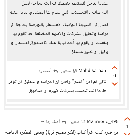
عندما تدخل لتستثمر بنفسك ف انت بحاجة لعمل
الدراسات والتحليلات التي يقوم بها الصندوق نيابة عنك !
نصل إلى النتيجة النهائية، الاستثمار بالبورصة بحاجة الى
دراسة وتحليل للشركات والاسهم المختلفة، قد تقوم بها
بنفسك أو يقوم بها أحد نيابة عنك كاصندوق استثمار أو
وكيل أو خبير مستقل.
MahdiSarhan
أضف ردا
قبل سنتين
0
لاني لم اكن "اهتم" واظن ان الدراسة والتحليل لن تؤثر
طالما انت تتمسك بشركات كبيرة او صناديق
Mahmoud_R98
أضف ردا
قبل سنتين
1
من فترة كنتُ أقرأ كتاب (
فكر تصبح ثريًّا)
ومعي المفكرة الخاصة