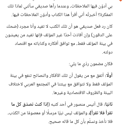
بي أدوّن فيها الملاحظات، وعندما رآها صديقي سألني لماذا تلك
المفكرة؟ أخبرتُه أني أقرأ هذا الكتاب وأدوّن الملاحظات فيها.
كان رد فعل صديقي هو أن تلك الكتب لا تفيد وأنا مجرد (ضحك
على الدقون) وإن أفادَت أحدًا غير المؤلف فإنها تفيد من يعيشون
في بيئة المؤلف فقط، مع توافق أفكاره وكتاباته مع اقتصاد
دولته.
فكان مضمون ردّي ما يلي:
أولًا:
أتفق مع من يقول أن تلك الأفكار والنصائح تنفع في بيئة
المؤلف فقط ولا تتوافق مع بيئتنا في المجتمع العربي لاختلاف
البيئة والظروف الاقتصادية وغيرها.
ثانيًا:
قال أنيس منصور في أحد كتبه (
إذا كنتَ تصدّق كل ما
تقرأ فلا تقرأ)،
والمؤلف ليس نبيًّا مرسلًا أو معصومًا من الكذب،
فلا نأخذ ونسلّم بأن كل ما قاله صحيح.