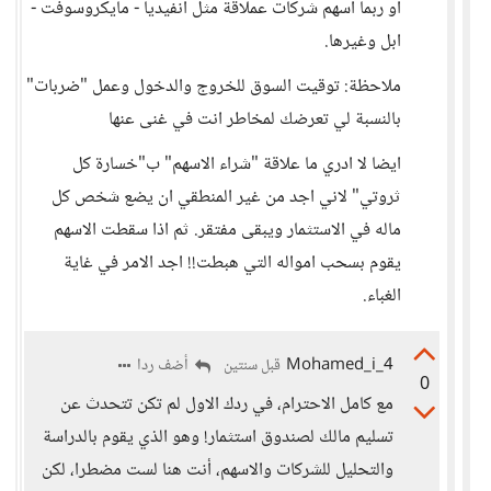
او ربما اسهم شركات عملاقة مثل انفيديا - مايكروسوفت -
ابل وغيرها.
ملاحظة: توقيت السوق للخروج والدخول وعمل "ضربات"
بالنسبة لي تعرضك لمخاطر انت في غنى عنها
ايضا لا ادري ما علاقة "شراء الاسهم" ب"خسارة كل
ثروتي" لاني اجد من غير المنطقي ان يضع شخص كل
ماله في الاستثمار ويبقى مفتقر. ثم اذا سقطت الاسهم
يقوم بسحب امواله التي هبطت!! اجد الامر في غاية
الغباء.
Mohamed_i_4
أضف ردا
قبل سنتين
0
مع كامل الاحترام، في ردك الاول لم تكن تتحدث عن
تسليم مالك لصندوق استثمار! وهو الذي يقوم بالدراسة
والتحليل للشركات والاسهم، أنت هنا لست مضطرا، لكن