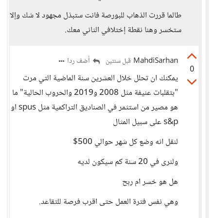
طالما قررت الذهاب للبورصة فانت ستبذل مجهود لا شك وإلا
ستخسر وهنا نقطة إختلافي الثاني معك.
MahdiSarhan
أضف ردا
قبل سنتين
0
يمكنك ان تحلل خلال العشرين سنة الماضية التي مرت
"بتقلبات عنيفة مثل 2008 و2019 والحروب الحالية" ما
هو مصير من استثمر في الصناديق التراكمية مثل spus او
s&p على سبيل المثال
لنقل انه وضع كل شهر حوالي 500$
ولنرى في 20 سنة كم سيكون لديه
هل هو خسر ام ربح
وهي نفس فترة العمل حتى اقرب فرصة للتقاعد.