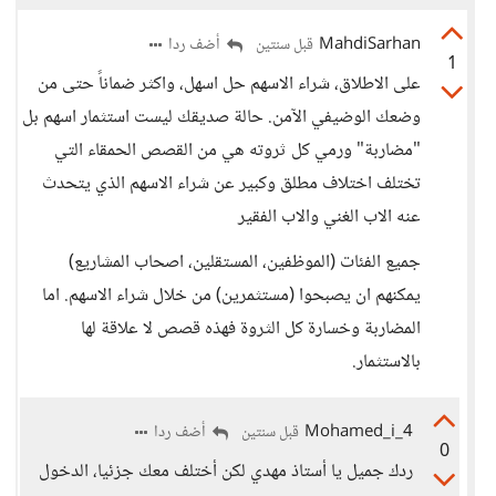
MahdiSarhan
أضف ردا
قبل سنتين
1
على الاطلاق، شراء الاسهم حل اسهل، واكثر ضماناً حتى من
وضعك الوضيفي الآمن. حالة صديقك ليست استثمار اسهم بل
"مضاربة" ورمي كل ثروته هي من القصص الحمقاء التي
تختلف اختلاف مطلق وكبير عن شراء الاسهم الذي يتحدث
عنه الاب الغني والاب الفقير
جميع الفئات (الموظفين، المستقلين، اصحاب المشاريع)
يمكنهم ان يصبحوا (مستثمرين) من خلال شراء الاسهم. اما
المضاربة وخسارة كل الثروة فهذه قصص لا علاقة لها
بالاستثمار.
Mohamed_i_4
أضف ردا
قبل سنتين
0
ردك جميل يا أستاذ مهدي لكن أختلف معك جزئيا، الدخول