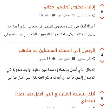
العمل الحر أو على السوشيال ميديا، أتحمس للعرض عليهم، ولكن
إنشاء محتوى تعليمي مجاني
6
بعد قليل من البحث عن بعض المشاريع المنفّذة في المجال الذي
قبل سنتين
العمل الحر
5 تعليقات
تعلّمته أجد أنني ما زال لدي الكثير لأتعلمه قبل أن أعمل بتلك
أحيانًا أفكّر في إنشاء محتوى تعليمي في مجالي الذي أعمل به،
المهارة؛ فأتراجع عن فكرة العرض على العملاء. ومن ناحية أخرى
وأرى أن ذلك سيكون أداة جيدة للتسويق الشخصي وبناء اسم لي
أقول لنفسي ما الضرر من أن تتعلّم أثناء
بين المهتمين بذلك المجال. وأريد أن أعرف ما رأيكم في تلك
الفكرة؟ هل ستجدي نفعًا وستكون جيدة لتسويق اسمي أم أنها بلا
الوصول إلى العملاء المحتملين مع قلتهم
4
فائدة؟
قبل سنتين
العمل الحر
16 تعليق
المجال الذي أعمل به عملاؤه محدّدون للغاية، وأجد صعوبة في
الوصول إليهم. فأريد أن أعرف منكم الطريقة التي أصل بها إلى
هؤلاء العمل المحدّدين؟
أتأخر بتسليم المشاريع التي أعمل بها، بماذا
5
تنصحني