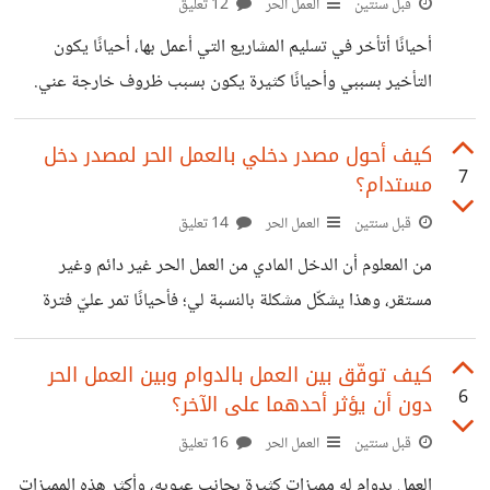
قبل سنتين
العمل الحر
12 تعليق
أحيانًا أتأخر في تسليم المشاريع التي أعمل بها، أحيانًا يكون
التأخير بسببي وأحيانًا كثيرة يكون بسبب ظروف خارجة عني.
في هذا الحالة كيف أتصرف مع العميل صاحب المشروع لكي لا
يرفض المشروع أو يأخذ عني فكرة سلبية؟
كيف أحول مصدر دخلي بالعمل الحر لمصدر دخل
7
مستدام؟
قبل سنتين
العمل الحر
14 تعليق
من المعلوم أن الدخل المادي من العمل الحر غير دائم وغير
مستقر، وهذا يشكّل مشكلة بالنسبة لي؛ فأحيانًا تمر عليّ فترة
كبيرة من الوقت ولا أجد أي دخل مادي، في رأيكم كيف أحوّل
العمل الحر ليصبح مصدرَ دخلٍ دائم ولا أتأثر ماديًّا بسببه؟
كيف توفّق بين العمل بالدوام وبين العمل الحر
6
دون أن يؤثر أحدهما على الآخر؟
قبل سنتين
العمل الحر
16 تعليق
العمل بدوام له مميزات كثيرة بجانب عيوبه، وأكثر هذه المميزات