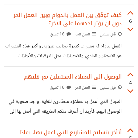
كبيرة من الوقت ولا أجد أي دخل مادي، في رأيكم كيف أحوّل
العمل الحر ليصبح مصدرَ دخلٍ دائم ولا أتأثر ماديًّا بسببه؟
كيف توفّق بين العمل بالدوام وبين العمل الحر
6
دون أن يؤثر أحدهما على الآخر؟
قبل سنتين
العمل الحر
16 تعليق
العمل بدوام له مميزات كثيرة بجانب عيوبه، وأكثر هذه المميزات
هو الاستقرار المادي، والامتيازات مثل الترقيات والأجازات
المدفوعة وغيرها من المميزات. لذلك يلجأ الكثير منّا إليه كي
يحصل على تلك المميزات، وبجانب ذلك فهناك بعض الوظائف لا
الوصول إلى العملاء المحتملين مع قلتهم
4
تلبّي الاحتياجات المالية للموظف، أو أنه في ظروف مالية صعبة
قبل سنتين
العمل الحر
16 تعليق
يحتاج فيها إلى المزيد من الدخل، وذلك يجعلنا نتجه إلى العمل
المجال الذي أعمل به عملاؤه محدّدون للغاية، وأجد صعوبة في
الحر بعد انتهاء فترة الدوام. السؤال الآن: كيف توفّق بين العمل
الوصول إليهم. فأريد أن أعرف منكم الطريقة التي أصل بها إلى
بالدوام وبين العمل الحر دون أن يؤثر أحدهما على الآخر؟
هؤلاء العمل المحدّدين؟
أتأخر بتسليم المشاريع التي أعمل بها، بماذا