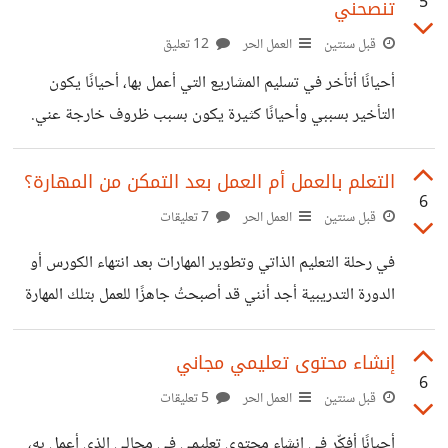
5
تنصحني
قبل سنتين
العمل الحر
12 تعليق
أحيانًا أتأخر في تسليم المشاريع التي أعمل بها، أحيانًا يكون
التأخير بسببي وأحيانًا كثيرة يكون بسبب ظروف خارجة عني.
في هذا الحالة كيف أتصرف مع العميل صاحب المشروع لكي لا
يرفض المشروع أو يأخذ عني فكرة سلبية؟
التعلم بالعمل أم العمل بعد التمكن من المهارة؟
6
قبل سنتين
العمل الحر
7 تعليقات
في رحلة التعليم الذاتي وتطوير المهارات بعد انتهاء الكورس أو
الدورة التدريبية أجد أنني قد أصبحتُ جاهزًا للعمل بتلك المهارة
الجديدة، بل وأجد بعض العملاء المحتملين أمامي على مواقع
العمل الحر أو على السوشيال ميديا، أتحمس للعرض عليهم، ولكن
إنشاء محتوى تعليمي مجاني
6
بعد قليل من البحث عن بعض المشاريع المنفّذة في المجال الذي
قبل سنتين
العمل الحر
5 تعليقات
تعلّمته أجد أنني ما زال لدي الكثير لأتعلمه قبل أن أعمل بتلك
أحيانًا أفكّر في إنشاء محتوى تعليمي في مجالي الذي أعمل به،