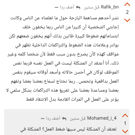
Rafik_bn
أضف ردا
قبل سنتين
2
نشر أحدهم مساهمة البارحة حول ما تعلمناه عن الناس وكانت
إجابتي الشخصية أن كثيرا من الناس ربما يخفون خلف
ابتساماتهم ضغوطا كبيرة ظانين بذلك أنهم يخفون ضعفهم لكن
بوادر وعلامات هذه الضغوط والتراكمات الداخلية تظهر في
مواقف كهذه كأن يصرخ بدون سبب فقط لأن شخصا كلمه وغير
ذلك، أنا أعتقد ان المشكلة ليست في العمل نفسه فربما نفس
الموظف لوكان في أحسن حالاته وأسعد أوقاته سيقوم بنفس
العمل بدافعية وتحمس.. ربما نحتاج لسماع بعضنا بعضا وتفهم
بعضنا ومساعدة بعضنا على تفريغ هذه التراكمات بشكل سلمي لا
يؤثر على العمل في المرات القادمة بدل الانتقاد فقط
Mohamed_i_4
أضف ردا
قبل سنتين
1
تعتقد أن المشكلة ليس سببها ضغط العمل؟ المشكلة في