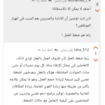
Mohamed_i_4
أضف ردا
قبل سنتين
0
أعتقد لا يمكن الا بالاستقالة!
اذن انتِ تؤمنين أن الادارة والمديرين هم السبب في انهيار
الموظفين؟
رلما هو ضغط العمل !
rana_512
أضف ردا
قبل سنتين
1
ربما ضغط العمل لأن ظروف العمل بالفعل تؤدي لذلك،
كالعاملين في مجال الإنقاذ مثلا، كل يوم عشرات أو حتى
مئات الحوادث المختلفة، هؤلاء بالفعل يتعرضون لضغط
نفسي كبير نتيجة لزيادة حجم العمل، وهو ما يمكن علاجه
بأكثر من طريقة منها زيادة القوى العاملة، زيادة المكافأت
المادية والمعنوية، توفير برامج دعم نفسي وتدريب من
المختصين على كيفية التعامل مع حالات الضغط.