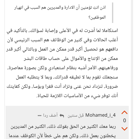
اذن انتِ تؤمنين أن الادارة والمديرين هم السبب في انهيار
الموظفين؟
استكاملا لما أشرت له في الأعلى وإصابة لسؤالك، بالتأكيد في
أغلب الحالات وفي كثير من الوظائف هم السبب الرئيسي لأن
دافعهم هو تحصيل أكبر قدر ممكن من العمل وبالتالي أكبر قدر
ممكن من الإنتاج والأموال على حساب طاقات البشر
ورفاهيتهم، الأمر أشبه بنظام استعبادي ولكن بصورة معاصرة،
سنجعلك تقوم بما لا تطيقه قدراتك، وبما لا يتطلبه العمل
ضرورة، لنزداد نحن غنى وتزاد أنت فقرا وبؤسا، ولكن كفايتك
أنك توفر شيء من الأساسيات اللازمة للحياة.
Mohamed_i_4
أضف ردا
قبل سنتين
0
ربما معك الكثير من الحق بقولك ذلك، الكثير من المديرين
يخطئون بعمل ذلك، ولكن هم على خطأ لأن الكوظف عندما