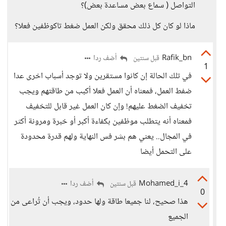
التواصل ( سماع بعض مساعدة بعض)؟
ماذا لو كان كل ذلك محقق ولكن العمل ضغط تاكوظفين فعلا؟
Rafik_bn
أضف ردا
قبل سنتين
1
في تلك الحالة إن كانوا مستقرين ولا توجد أسباب اخرى عدا
ضفط العمل، فمعناه أن العمل فعلا أكبب من طاقتهم ويجب
تخفيف الضغط عليهم! وإن كان العمل غير قابل للتخفيف
فمعناه أنه يتطلب موظفين بكفاءة أكبر أو خبرة ومرونة أكثر
في المجال.. يعني هم بشر فس النهاية ولهم قدرة محدودة
على التحمل أيضا
Mohamed_i_4
أضف ردا
قبل سنتين
0
هذا صحيح، لنا جميعا طاقة ولها حدود، ويجب أن تُراعى من
الجميع