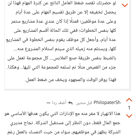
لو حضرتك تقصد ضغط العامل الناتج عن كثرة المهام فهذا لن
يحصل تخفيفه إلا عن طريق تقسيم المهام على عدة أيام
وعلى عدة موظفين؛ فمثلًا إذا كان عندي عدة مشاريع ستمر
كلها بنفس الخطوات؛ ففي تلك الحالة أقسم المشاريع على
عدة أيام، وأجعل كل موظف يقوم بنفس الخطوة في المشاريع
كلها، ويستلم منه زميله الذي سيتم استلام المشروع منه...
بالضبط بنفس طريقة صنع الملابس... كل مجموعة تعمل على
جزء من القميص مثلًا ثم تسلمه للمجموعة التي تليها.. وهكذا.
فهذا يوفر الوقت والمجهود ويخف من ضغط العمل.
PhilopaterSh
أضف ردا
قبل سنتين
1
هذا الانهيار لا مفر منه مع الإدارات التي يكون هدفها الأساسي هو
جمع المال فقط، دون النظر إلى مستقبل الشركة. نجاح مديري
الشركة يظهر في موظفيهم، سواء من حيث التمسك بالعمل رغم