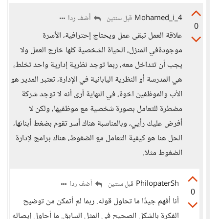
Mohamed_i_4
أضف ردا
قبل سنتين
0
علاقة العمل تبقى عمل ويحتاج إحترافية، الأسرة
موجودةفي المنزل، الحياة الشخصية كلها خارج العمل ولا
يجب أن تتداخل معه، ربما توجد نظرية إدارية واحد تخلط،
هي المدرسة أو النظرية اليابانية في الإدارة، تعتبر المدير هو
الأب والموظفين اخوة، في النهاية أرى أنه لا توجد شركة
مضطرة للتعامل بصورة شخصية مع موظفيها، ولكن لا
أفرض عليك رأيي، وبالمناسبة هناك أسر تقوم بضغط أبنائها،
الحل هنا هو كيفية التعامل مع الضغوط، هناك برامج لإدارة
الضغوط مثلا.
PhilopaterSh
أضف ردا
قبل سنتين
0
أنا أفهم جيدًا ما تحاول قوله. ربما لم أتمكن من توضيح
الفكرة بالشكل الصحيح في المثل السابق. ما أحاول إيصاله