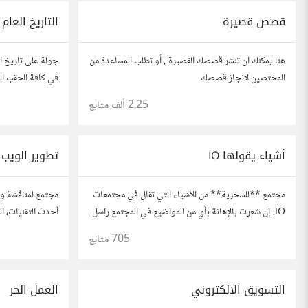
قصص قصيرة
التاريخ العام
هنا يمكنك ان تنشر قصصك القصيرة , أو تطلب المساعدة من
جولة على تاريخ الع
المختصين لانجاز قصصك
في كافة الحقب الز
2.25 ألف
متابع
أشياء يقولها IO
تطوير الويب
مجتمع **للسخرية** من الأشياء التي تقال في مجتمعات
مجتمع لمناقشة وت
IO. إن شعرت بالإهانة بأي من المواضيع في المجتمع راسل
أحدث التقنيات، ال
أحد المشرفين ليرسل لك رضاعة مليئة بالحليب مجانا.
والتطبيقات. شارك
705
متابع
مطورين محترفين 
التسويق الالكتروني
العمل الحر