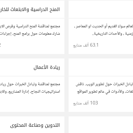
المنح الدراسية والابتعاث للخار
الم سواءً القديم أو الحديث او المعاصر ،
مجتمع لمناقشة المنح الدراسية وفرص الاب
منية ، والأحداث التاريخية..
شارك معلومات حول برامج المنح، إجراءات ا
نصائح حول الدراسة في الخارج. استفد من
63.1 ألف
متابع
2
وشارك تجربتك.
ريادة الأعمال
بادل الخبرات حول تطوير الويب. ناقش
مجتمع لمناقشة وتبادل الخبرات حول ريادة
لغات، والأدوات في عالم تطوير المواقع
استراتيجيات النجاح، إدارة المشاريع، والاب
 مشاريعك، اسأل عن نصائح، وتعاون مع
أفكارك، قصص نجاحك، وأسئلتك، وتواصل م
103 ألف
متابع
وهواة.
آخرين لتطوير مشروعاتك.
التدوين وصناعة المحتوى