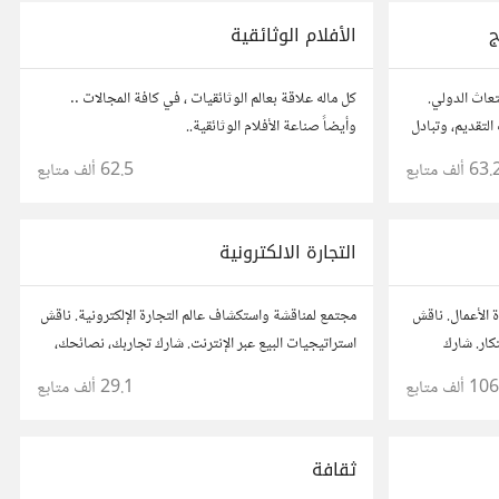
ج
الأفلام الوثائقية
تعاث الدولي.
كل ماله علاقة بعالم الوثائقيات ، في كافة المجالات ..
لتقديم، وتبادل
وأيضاً صناعة الأفلام الوثائقية..
 تجارب الآخرين
63. ألف
متابع
62.5 ألف
متابع
التجارة الالكترونية
 الأعمال. ناقش
مجتمع لمناقشة واستكشاف عالم التجارة الإلكترونية. ناقش
تكار. شارك
استراتيجيات البيع عبر الإنترنت. شارك تجاربك، نصائحك،
ع رواد أعمال
وأسئلتك، وتواصل مع محترفين في هذا المجال.
106 ألف
متابع
29.1 ألف
متابع
ثقافة