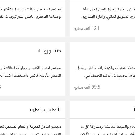
بادل الخبرات حول العمل الحر. ناقش
مجتمع للمبدعين لمناقشة وتبادل الأفكار ح
ح، التسويق الذاتي، وإدارة المشاريع.
وصناعة المحتوى. ناقش استراتيجيات الكت
حك، وأسئلتك، وتواصل مع محترفين
محركات البحث، وإنتاج المحتوى المرئي و
121 ألف
متابع
ات.
أفكارك وأسئلتك، وتواصل مع كتّاب ومبدعي
كتب وروايات
دث التقنيات والابتكارات. ناقش وتبادل
مجتمع لعشاق الكتب والروايات لمناقشة وتب
زة، البرمجيات، الذكاء الاصطناعي،
الأعمال الأدبية. ناقش واستكشف الكتب ال
 شارك أفكارك، نصائحك، وأسئلتك،
الروايات، ومشاركة توصيات القراءة. شارك 
99.5 ألف
متابع
8
التقنية والمتخصصين.
نصائحك، وأسئلتك، وتواصل مع قراء آخرين
التعلم والتعليم
لام والسينما لمناقشة ومشاركة كل ما
مجتمع لتبادل المعرفة والتعلم المستمر. ن
ناقش وتبادل آراءك حول أحدث الأفلام،
التعليم، موارد التعلم، وتطوير المهارات. ش