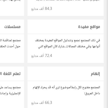
المفضلة، وتفاعل مع أعضاء آخرين يبحثون عن المتعة
المراجعات، والت
84.3 ألف
متابع
والمرح.
بنقاشات حول الأف
مواقع مفيدة
مسلسلات
في ذلك المجتمع نجمع ونتداول المواقع المفيدة بمختلف
مجتمع لمناقشة الم
أنواعها وفي مختلف المجالات..شارك الآن المواقع التي
حول أحدث الحلقا
أعجبتك أو ترى أنها مفيدة :) رجاء شارك رابط مباشر
القصص والشخصي
72.4 ألف
متابع
للموقع..المجتمع خاص بالمواقع فقط
إلهام
تعلم اللغة ال
المجتمع مفتوح لكل رابط/موضوع ترى أنه قد يحرك الإلهام
مجتمع يساعد
داخل العروق!
الإنجليزية
.com/go/53915
66.3 ألف
متابع