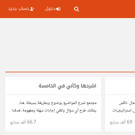
دخول
حساب جديد
اشرحها وكأني في الخامسة
عمال. ناقش
مجتمع لشرح المواضيع بوضوح وبطريقة بسيطة. هنا،
ال، استراتيجيات
يمكنك طرح أي سؤال وتلقي إجابات سهلة ومفهومة. هدفنا
ربك، وأسئلتك،
هو تبسيط المعلومات لتكون سهلة على الجميع، تمامًا كما لو
69 ألف
متابع
66.7 ألف
متابع
كنت في الخامسة من عمرك.