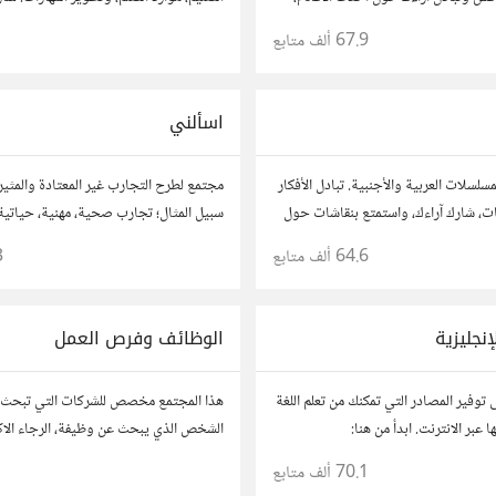
وصيات. شارك تحليلاتك، قصصك، واستمتع
نصائحك، وأسئلتك، وتواصل مع معلمين و
67.9 ألف
متابع
1
لام والمخرجين والسيناريوهات.
لتحقيق المعرفة والتفوق.
اسألني
سلسلات العربية والأجنبية. تبادل الأفكار
مجتمع لطرح التجارب غير المعتادة والمثير
ت، شارك آراءك، واستمتع بنقاشات حول
سبيل المثال؛ تجارب صحية، مهنية، حياتية،
ات.
وفتح باب الأسئلة حولها.
64.6 ألف
متابع
3
إنجليزية
الوظائف وفرص العمل
 على توفير المصادر التي تمكنك من تعلم اللغة
هذا المجتمع مخصص للشركات التي تبحث 
 وإجادتها عبر الانترنت. ابدأ من هنا:
الشخص الذي يبحث عن وظيفة، الرجاء الاك
https://io.hsoub
روابط مباشرة أو وصف مختصر مع رابط.
70.1 ألف
متابع
1