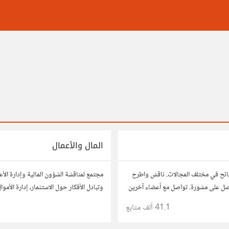
المال والأعمال
ائح في مختلف المجالات. ناقش واطرح
مجتمع لمناقشة الشؤون المالية وإدارة الأ
صل على مشورة. تواصل مع أعضاء آخرين
وتبادل الأفكار حول الاستثمار، إدارة الأمو
 وحلول تساعدك في اتخاذ قراراتك.
النمو، وتحليل الأسواق. شارك نصائحك، تجا
41.1 ألف
متابع
وتواصل مع محترفين ورجال أعمال آخرين.