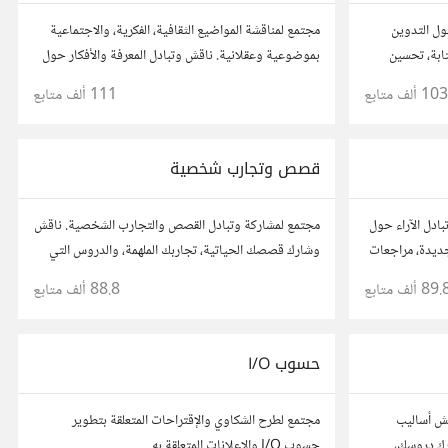
ول التدوين
مجتمع لمناقشة المواضيع الثقافية، الفكرية، والاجتماعية
ابة، تحسين
بموضوعية وعقلانية. ناقش وتبادل المعرفة والأفكار حول
المسموع. شارك
الأدب، الفنون، الموسيقى، والعادات.
103 ألف
متابع
111 ألف
متابع
ن آخرين.
قصص وتجارب شخصية
ادل الآراء حول
مجتمع لمشاركة وتبادل القصص والتجارب الشخصية. ناقش
جديدة، مراجعات
وشارك قصصك الحياتية، تجاربك الملهمة، والدروس التي
أفكارك،
تعلمتها. شارك تجاربك مع الآخرين، واستفد من قصصهم
89. ألف
متابع
88.8 ألف
متابع
.
لتوسيع آفاقك.
حسوب I/O
اقش أساليب
مجتمع لطرح الشكاوي والإقتراحات المتعلقة بتطوير
ارك دروسك،
حسوب I/O والإعلانات المتعلقة به