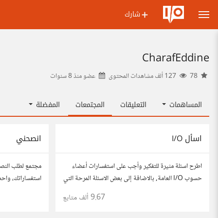
شارك
CharafEddine
78
127 ألف مشاهدات المحتوى
عضو منذ
8 سنوات
المساهمات
التعليقات
المجتمعات
المفضلة
اسأل I/O
انصحني
اطرح اسئلة مثيرة للتفكير وأجب على استفسارات أعضاء
مجتمع لطلب النص
حسوب I/O العامة, بالاضافة إلى بعض الاسئلة المرحة التي
استفساراتك، واح
تستمتع بها وتساعدك على التعرف على افكار المتابعين.
للحصول على أفكار
9.67 ألف
متابع
الفكرة مأخوذة من مجتمع AskReddit