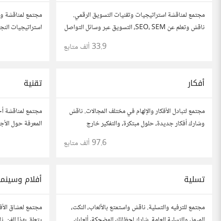
مجتمع لمناقشة استراتيجيات وتقنيات التسويق الرقمي.
مجتمع لمناقشة وت
ناقش وتعلم عن SEO، SEM، التسويق عبر وسائل التواصل
استراتيجيات النجا
الاجتماعي، وتحليل البيانات. شارك تجاربك، نصائحك،
شارك قصصك، نصائ
33.9 ألف
متابع
وأسئلتك، وتواصل مع متخصصين في هذا المجال.
في مختلف المجال
أفكار
تقنية
مجتمع لتبادل الأفكار والإلهام في مختلف المجالات. ناقش
مجتمع لمناقشة أح
وشارك أفكار جديدة، حلول مبتكرة، والتفكير خارج
المعرفة حول الأجه
الصندوق. شارك بمقترحاتك وأسئلتك، وتواصل مع مفكرين
والأمن السيبراني.
97.6 ألف
متابع
آخرين.
وتواصل مع محبي 
تسلية
أفلام وسينما
مجتمع للترفيه والتسلية. ناقش واستمتع بالألعاب، النكت،
مجتمع لعشاق الأف
الميمز، والتسلية العامة. شارك لحظاتك المضحكة، ألعابك
يتعلق بهذا الفن. 