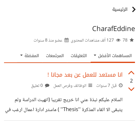
الرئيسية
CharafEddine
78
127 ألف مشاهدات المحتوى
عضو منذ
8 سنوات
المساهمات الأفضل
التعليقات
المجتمعات
المفضلة
انا مستعد للعمل عن بعد مجانا !
2
قبل 7 سنوات
الوظائف وفرص العمل
0 تعليق
السلام عليكم نبذة عني انا خريج تقريبا (انهيت الدراسة ولم
يتبقى الا القاء المذكرة ''Thesis'' ) ماستر ادارة اعمال ارغب في
عمل في وظيفة مجانا بدوام جزئي في شركات التي تعمل عن
بعد. اعجبت بمجال العمل عن بعد وخاصة بعد افتتاح موقع بعيد