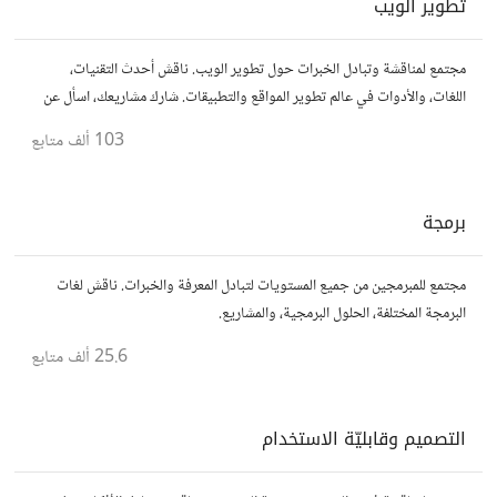
تطوير الويب
مجتمع لمناقشة وتبادل الخبرات حول تطوير الويب. ناقش أحدث التقنيات،
اللغات، والأدوات في عالم تطوير المواقع والتطبيقات. شارك مشاريعك، اسأل عن
نصائح، وتعاون مع مطورين محترفين وهواة.
103 ألف
متابع
برمجة
مجتمع للمبرمجين من جميع المستويات لتبادل المعرفة والخبرات. ناقش لغات
البرمجة المختلفة، الحلول البرمجية، والمشاريع.
25.6 ألف
متابع
التصميم وقابليّة الاستخدام