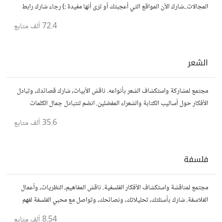
المجالات..شارك الآن المواقع التي أعجبتك أو ترى أنها مفيدة :) رجاء شارك رابط
مباشر للموقع..المجتمع خاص بالمواقع فقط
72.4 ألف
متابع
الشعر
مجتمع لمشاركة واستكشاف الشعر بأنواعه. ناقش الأبيات، شارك قصائدك، وتبادل
الأفكار حول أساليب الكتابة والشعراء المفضلين. انضم لنتبادل جمال الكلمات
والإلهام الشعري.
35.6 ألف
متابع
فلسفة
مجتمع لمناقشة واستكشاف الأفكار الفلسفية. ناقش المفاهيم، النظريات، وأعمال
الفلاسفة. شارك بأسئلتك، تحليلاتك، ونصائحك، وتواصل مع محبي الفلسفة لفهم
أعمق للحياة والمعرفة.
8.54 ألف
متابع