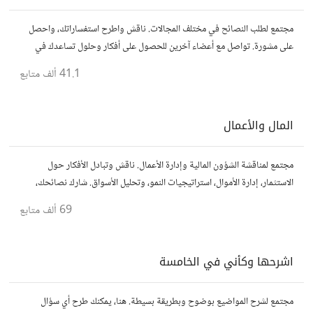
مجتمع لطلب النصائح في مختلف المجالات. ناقش واطرح استفساراتك، واحصل
على مشورة. تواصل مع أعضاء آخرين للحصول على أفكار وحلول تساعدك في
اتخاذ قراراتك.
41.1 ألف
متابع
المال والأعمال
مجتمع لمناقشة الشؤون المالية وإدارة الأعمال. ناقش وتبادل الأفكار حول
الاستثمار، إدارة الأموال، استراتيجيات النمو، وتحليل الأسواق. شارك نصائحك،
تجاربك، وأسئلتك، وتواصل مع محترفين ورجال أعمال آخرين.
69 ألف
متابع
اشرحها وكأني في الخامسة
مجتمع لشرح المواضيع بوضوح وبطريقة بسيطة. هنا، يمكنك طرح أي سؤال