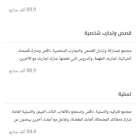
أفكارك، نصائحك، وأسئلتك، وتواصل مع قراء آخرين.
89.9 ألف
متابع
قصص وتجارب شخصية
مجتمع لمشاركة وتبادل القصص والتجارب الشخصية. ناقش وشارك قصصك
الحياتية، تجاربك الملهمة، والدروس التي تعلمتها. شارك تجاربك مع الآخرين،
واستفد من قصصهم لتوسيع آفاقك.
88.9 ألف
متابع
تسلية
مجتمع للترفيه والتسلية. ناقش واستمتع بالألعاب، النكت، الميمز، والتسلية العامة.
شارك لحظاتك المضحكة، ألعابك المفضلة، وتفاعل مع أعضاء آخرين يبحثون عن
المتعة والمرح.
84.4 ألف
متابع