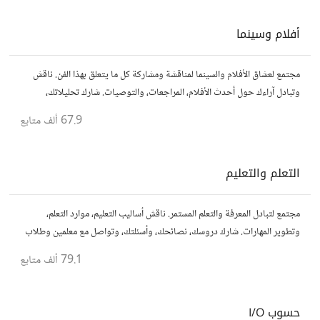
أفلام وسينما
مجتمع لعشاق الأفلام والسينما لمناقشة ومشاركة كل ما يتعلق بهذا الفن. ناقش
وتبادل آراءك حول أحدث الأفلام، المراجعات، والتوصيات. شارك تحليلاتك،
قصصك، واستمتع بنقاشات حول الأفلام والمخرجين والسيناريوهات.
67.9 ألف
متابع
التعلم والتعليم
مجتمع لتبادل المعرفة والتعلم المستمر. ناقش أساليب التعليم، موارد التعلم،
وتطوير المهارات. شارك دروسك، نصائحك، وأسئلتك، وتواصل مع معلمين وطلاب
يسعون لتحقيق المعرفة والتفوق.
79.1 ألف
متابع
حسوب I/O