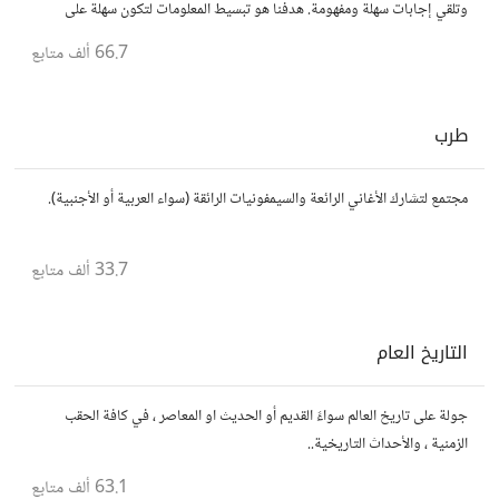
وتلقي إجابات سهلة ومفهومة. هدفنا هو تبسيط المعلومات لتكون سهلة على
الجميع، تمامًا كما لو كنت في الخامسة من عمرك.
66.7 ألف
متابع
طرب
مجتمع لتشارك الأغاني الرائعة والسيمفونيات الرائقة (سواء العربية أو الأجنبية).
33.7 ألف
متابع
التاريخ العام
جولة على تاريخ العالم سواءً القديم أو الحديث او المعاصر ، في كافة الحقب
الزمنية ، والأحداث التاريخية..
63.1 ألف
متابع