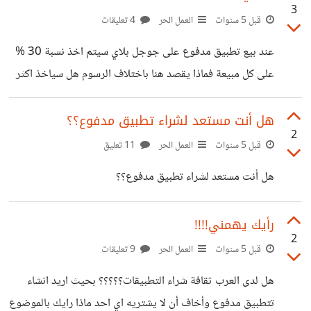
3
قبل 5 سنوات
العمل الحر
4 تعليقات
عند بيع تطبيق مدفوع على جوجل بلاي سيتم اخذ نسبة 30 %
على كل مبيعة فماذا يقصد هنا باختلاف الرسوم هل سياخذ اكثر
او اقل من 30 بالمئة 'تخضع جميع عمليات الشراء في Google
Play لرسوم المعاملات المفروضة على التاجر. وتختلف هذه
هل أنت مستعد لشراء تطبيق مدفوع؟؟
2
الرسوم باختلاف العملة." الرابط:
قبل 5 سنوات
العمل الحر
11 تعليق
https://support.google.com/paymentscenter/ans
هل أنت مستعد لشراء تطبيق مدفوع؟؟
wer/7159343?
hl=ar#:~:text=%D8%AA%D8%A8%D9%84%D8%
رأيك يهمني!!!!
BA%20%D9%86%D8%B3%D8%A8%D8%A9%20
2
قبل 5 سنوات
العمل الحر
9 تعليقات
%D8%B1%D8%B3%D9%88%D9%85%20%D8%A
7%D9%84%D9%85%D8%B9%D8%A7%D9%85%
هل لدى العرب ثقافة شراء التطبيقات؟؟؟؟؟ بحيث اريد انشاء
D9%84%D8%A7%D8%AA%20%D9%84%D9%83
تتطبيق مدفوع وأخاف أن لا يشتريه اي احد ماذا رايك بالموضوع