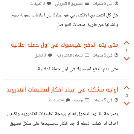
قبل 5 سنوات
التسويق الالكتروني
3 تعليقات
هل كل التسويق الالكتروني هو عبارة عن اعلانات ممولة نقوم
بانشائها عن طريق منصات التواصل
الاجتماعي(فيسبوك،انستغرام،تويتر،جوجل،...) ونقوم بالدفع لهم
مقابل الاعلان به ام لا فهو شيء آخر او نستطيع ان نسوق في
متى يتم الدفع لفيسبوك في اول حملة اعلانية
1
غير هذه المنصات
قبل 5 سنوات
التجارة الالكترونية
0 تعليق
متى يتم الدفع لفيسبوك في اول حملة اعلانية
اواجه مشكلة في ايجاد افكار لتطبيقات الاندرويد
4
قبل 5 سنوات
برمجة
4 تعليقات
بصراحة انا اود الدخول لعالم برمجة تطبيقات الاندرويد ولكنني
اخاف اذ اكملت التعلم لااجد افكار لتجسيدها على شكل تطبيق
وحتى الان ليست عي ادنى فكرة عن افكار لتطبيق ارجو افادتنا