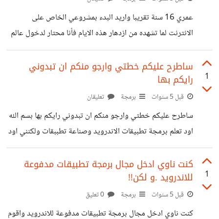
عمري 16 سنة تقريبا واريد البدء بمشروعي الخاص على
الانترنت لما تشهده من ازدهار هذه الايام فأنا محتار لدخول عالم
البرمجة اسمعه الكثير يقولون صعب وياخذ وقت ويجب ان
تطون ذكي وتعرف الرياضيات فهل هذا صحيح ؟ وهل فيه ارباح
ساطرح عليكم خطتي وارجو منكم ان تبدوني
1
رايكم بها
اكثر من التجارة الالكترونية؟ وماهو الافضل
قبل 5 سنوات
برمجة
تعليقان
ساطرح عليكم خطتي وارجو منكم ان تبدوني رايكم بها بسم الله
اود تعلم برمجة تطبيقات الاندرويد وصناعة تطببقات ولكنني اود
رفعها على موقعي الخاص بحيث عند انشاء التطبيق اقوم بإنشاء
موقع خاص لشراء التطبيق من خلاله هل هي فكرة ناجحة
كنت ناوي ادخل مجال برمجة تطبيقات مدفوعة
1
للاندرويد .و لكن!!
وتستحق اني اضع عليها وقتي ام لا
قبل 5 سنوات
برمجة
0 تعليق
كنت ناوي ادخل مجال برمجة تطبيقات مدفوعة للاندرويد واقوم