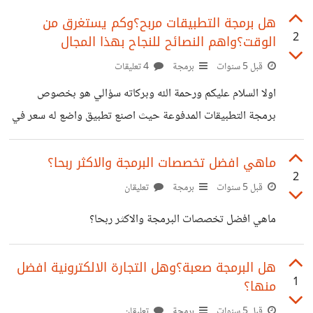
واعطائنا بعض الافكار وجزاكم الله خيرا
هل برمجة التطبيقات مربح؟وكم يستغرق من
2
الوقت؟واهم النصائح للنجاح بهذا المجال
قبل 5 سنوات
برمجة
4 تعليقات
اولا السلام عليكم ورحمة الله وبركاته سؤالي هو بخصوص
برمجة التطبيقات المدفوعة حيث اصنع تطبيق واضع له سعر في
جوجل بلاي فهل هذا مجال مربح وكم يستغرق من الوقت للتعلم
وماهي اللغة المناسبة لهذا المجال واعطوني اهم وافضل النصائح
ماهي افضل تخصصات البرمجة والاكثر ربحا؟
2
لكي انجح بهذا المجال وجزاكم الله خيرا
قبل 5 سنوات
برمجة
تعليقان
ماهي افضل تخصصات البرمجة والاكثر ربحا؟
هل البرمجة صعبة؟وهل التجارة الالكترونية افضل
1
منها؟
قبل 5 سنوات
برمجة
تعليقان