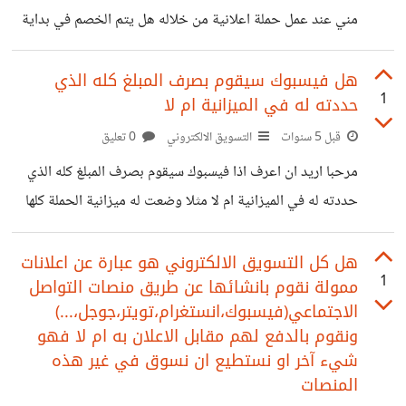
مني عند عمل حملة اعلانية من خلاله هل يتم الخصم في بداية
الحملة او كل شهر او بعد نهاية الحملة واذ كانت بعد نهاية الحملة
او كل شهر فلنفترض انني اكملت الحملة و لم يكن عندي المال
هل فيسبوك سيقوم بصرف المبلغ كله الذي
1
حددته له في الميزانية ام لا
لتسديد فيسبوك ماذا سيحصل وهل فيسبوك سيحتسب فوائد
للتاخير؟ ارجو الاجابة على كل سؤال على حدا لغرض التوضيح
قبل 5 سنوات
التسويق الالكتروني
0 تعليق
وشكرا😊
مرحبا اريد ان اعرف اذا فيسبوك سيقوم بصرف المبلغ كله الذي
حددته له في الميزانية ام لا مثلا وضعت له ميزانية الحملة كلها
100 دولار هل سيقوم بصرف 100 دولار ام سيصرف مبلغ اقل
وتحياتي
هل كل التسويق الالكتروني هو عبارة عن اعلانات
1
ممولة نقوم بانشائها عن طريق منصات التواصل
الاجتماعي(فيسبوك،انستغرام،تويتر،جوجل،...)
ونقوم بالدفع لهم مقابل الاعلان به ام لا فهو
شيء آخر او نستطيع ان نسوق في غير هذه
المنصات