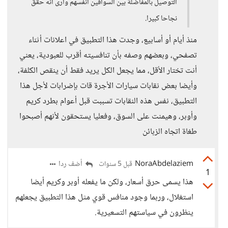
التوصيل بالمفاضلة بين السواقين أنفسهم وأرى أنه حقق
نجاحا كبيرا.
منذ أيام أو أسابيع، وجدت هذا التطبيق في اعلانات أثناء
تصفحي، وبعضهم وصفه بأن تنافسيته أقرب للعبودية، يعني
أنت تختار الأقل، مما يجعل الكل يريد فقط أن ينقص الكلفة،
وأيضا بعض نقابات سيارات الأجرة قات بإضرابات لأجل هذا
التطبيق، نفس هذه النقابات تسببت قبل أعوام بطرد كريم
وأوبر، وهيمنت على السوق، وفعليا يستحقون لأنهم أصبحوا
طغاة اتجاه الزبائن
NoraAbdelaziem
أضف ردا
قبل 5 سنوات
1
هذا يسمى حرق أسعار، ولكن ما يفعله أوبر وكريم أيضا
استغلال، وربما وجود منافس قوي مثل هذا التطبيق يجعلهم
ينظرون في سياستهم التسعيرية.