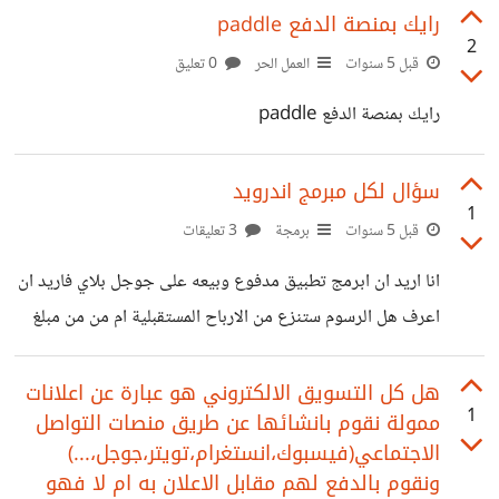
رايك بمنصة الدفع paddle
2
قبل 5 سنوات
العمل الحر
0 تعليق
رايك بمنصة الدفع paddle
سؤال لكل مبرمج اندرويد
1
قبل 5 سنوات
برمجة
3 تعليقات
انا اريد ان ابرمج تطبيق مدفوع وبيعه على جوجل بلاي فاريد ان
اعرف هل الرسوم ستنزع من الارباح المستقبلية ام من من مبلغ
التطبيق اي مبلغ الشراء وكيف ومتى يتم خصمها فارجو التوضيح
وشكرا
هل كل التسويق الالكتروني هو عبارة عن اعلانات
1
ممولة نقوم بانشائها عن طريق منصات التواصل
الاجتماعي(فيسبوك،انستغرام،تويتر،جوجل،...)
ونقوم بالدفع لهم مقابل الاعلان به ام لا فهو