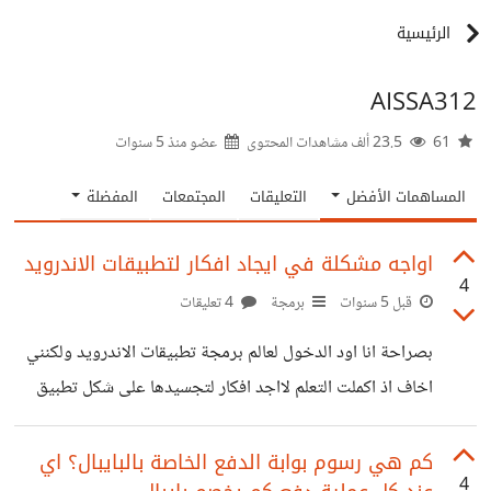
الرئيسية
AISSA312
61
23.5 ألف مشاهدات المحتوى
عضو منذ
5 سنوات
المساهمات الأفضل
التعليقات
المجتمعات
المفضلة
اواجه مشكلة في ايجاد افكار لتطبيقات الاندرويد
4
قبل 5 سنوات
برمجة
4 تعليقات
بصراحة انا اود الدخول لعالم برمجة تطبيقات الاندرويد ولكنني
اخاف اذ اكملت التعلم لااجد افكار لتجسيدها على شكل تطبيق
وحتى الان ليست عي ادنى فكرة عن افكار لتطبيق ارجو افادتنا
واعطائنا بعض الافكار وجزاكم الله خيرا
كم هي رسوم بوابة الدفع الخاصة بالبايبال؟ اي
4