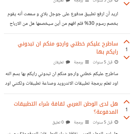
قبل 5 سنوات
برمجة
تعليقان
اريد أن ارفع تطبيق مدفوع على جوجل بلاي و سمعت أنه يقوم
بخصم رسوم 30% فلم افهم من أين سيخصمها هل من الارباح
الكلية ام من مبلغ التطبيق مثلا تطبيق يساوي 10 دولار يقوم
باخذ 3 دولار و7 دولار لي فارجو التوضيح وجزاكم الله خيرا
ساطرح عليكم خطتي وارجو منكم ان تبدوني
1
رايكم بها
قبل 5 سنوات
برمجة
تعليقان
ساطرح عليكم خطتي وارجو منكم ان تبدوني رايكم بها بسم الله
اود تعلم برمجة تطبيقات الاندرويد وصناعة تطببقات ولكنني اود
رفعها على موقعي الخاص بحيث عند انشاء التطبيق اقوم بإنشاء
موقع خاص لشراء التطبيق من خلاله هل هي فكرة ناجحة
هل لدى الوطن العربي ثقافة شراء التطبيقات
1
المدفوعة؟
وتستحق اني اضع عليها وقتي ام لا
قبل 5 سنوات
برمجة
0 تعليق