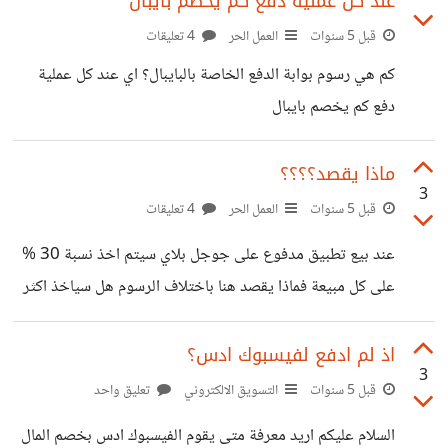
عند كل عملية دفع كم يخصم بايبال
قبل 5 سنوات
العمل الحر
4 تعليقات
كم هي رسوم بوابة الدفع الخاصة بالبايبال؟ اي عند كل عملية
دفع كم يخصم بايبال
ماذا يقصد؟؟؟؟
3
قبل 5 سنوات
العمل الحر
4 تعليقات
عند بيع تطبيق مدفوع على جوجل بلاي سيتم اخذ نسبة 30 %
على كل مبيعة فماذا يقصد هنا باختلاف الرسوم هل سياخذ اكثر
او اقل من 30 بالمئة 'تخضع جميع عمليات الشراء في Google
Play لرسوم المعاملات المفروضة على التاجر. وتختلف هذه
اذ لم ادفع لفيسبوك ادس؟
3
الرسوم باختلاف العملة." الرابط:
قبل 5 سنوات
التسويق الالكتروني
تعليق واحد
https://support.google.com/paymentscenter/ans
السلام عليكم اريد معرفة متى يقوم الفيسبوك ادس بخصم المال
wer/7159343?