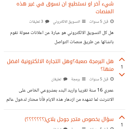
شيء آخر او نستطيع ان نسوق في غير هذه
المنصات
قبل 5 سنوات
التسويق الالكتروني
3 تعليقات
هل كل التسويق الالكتروني هو عبارة عن اعلانات ممولة نقوم
بانشائها عن طريق منصات التواصل
الاجتماعي(فيسبوك،انستغرام،تويتر،جوجل،...) ونقوم بالدفع لهم
مقابل الاعلان به ام لا فهو شيء آخر او نستطيع ان نسوق في
هل البرمجة صعبة؟وهل التجارة الالكترونية افضل
1
منها؟
غير هذه المنصات
قبل 5 سنوات
برمجة
تعليقان
عمري 16 سنة تقريبا واريد البدء بمشروعي الخاص على
الانترنت لما تشهده من ازدهار هذه الايام فأنا محتار لدخول عالم
البرمجة اسمعه الكثير يقولون صعب وياخذ وقت ويجب ان
تطون ذكي وتعرف الرياضيات فهل هذا صحيح ؟ وهل فيه ارباح
سؤال بخصوص متجر جوجل بلاي(؟؟؟؟؟؟؟)
1
اكثر من التجارة الالكترونية؟ وماهو الافضل