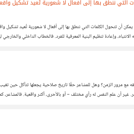
ت التي ننطق بها إلى أفعال لا شعورية تُعيد تشكيل واقعن
ر موكل بالمنطق " : كيف تُصاغ المصائر من اللغة !! .... هل يمكن أن تتحول الكلمات التي ننطق بها إلى أفع
 الانتباه، وإعادة تنظيم البنية المعرفية للفرد. فالخطاب الداخلي والخارجي 
لية. من هذا المنطلق، يتقاطع التراث الثقافي مع
مع مرور الزمن؟ وهل للمشاعر حقًا تاريخ صلاحية يجعلها تتآكل حين تغيب عنه
مر. غير أن علم النفس له رأي مختلف – أو بالأحرى، أكثر واقعية. فالمشاعر، ك
 العصبية، وطبيعة التفاعل بين الشريكين، ومستوى الرضا