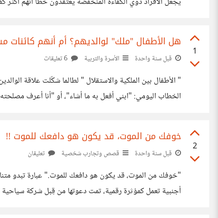
يجعل الأفراد ذوي الكفاءة المنخفضة يعتقدون خطأً أنهم أكثر كفا
يعرفونه يعرفه الجميع. سُميت المتلازمة على اسم ديفيد دانينغ
هل الأطفال "ملك" لوالديهم؟ أم أنهم كائنات مس
1
قبل سنة واحدة
الأسرة والتربية
6 تعليقات
" الأطفال بين الملكية والاستقلال 
الخطاب اليومي: "ابني أفعل به ما أشاء"، أو "أنا أعرف مصلحته 
والاستقلالية، وتشكّل الهوية. فهل الطفل هو "ملك" لوالديه ؟ أم أنه كائن مس
خوفك من الموت، قد يكون هو دافعك للموت !!
2
قبل سنة واحدة
قصص وتجارب شخصية
تعليقان
"خوفك من الموت، قد يكون هو دافعك للموت." عبارة تبدو متناقضة
أجنبية تعمل كمؤثرة رقمية، تمت دعوتها من قِبل شركة سياحية ل
خارج التوقع تمامًا. فجأة، بدأت الفتاة تصرخ وتترجى الفريق التقن