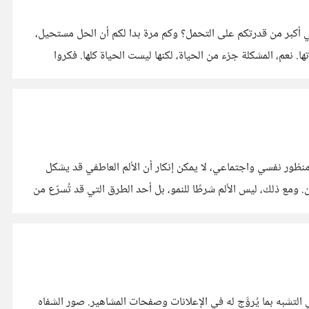
هي أكبر من قدرتكم على التحمل؟ وكم مرة بدا لكم أن الحل مستحيل،
 نعم، المشكلة جزء من الحياة، لكنها ليست الحياة كلها. فكروا
 مقولة: "أقسى التجارب تصنع أقوى الشخصيات"، لكن هل هذا التصور واقعي؟ وهل يُعدّ صحيًا من منظور نفسي واجتماعي؟ من منظور نفسي واجتماعي، لا يمكن إنكار أن الألم العاطفي قد يشكل
ومع ذلك، ليس الألم شرطًا للنمو، بل أحد الطرق التي قد تُسرّع من
لتشبه بما يُروَّج له في الإعلانات وصفحات المشاهير. صور الشفاه