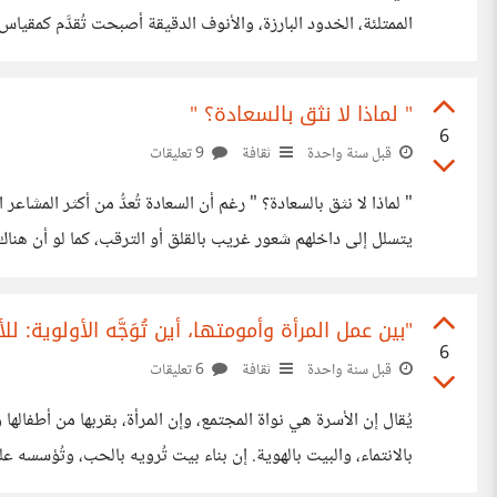
الممتلئة، الخدود البارزة، والأنوف الدقيقة أصبحت تُقدَّم كم
باتت ملامح الوجوه تميل إلى التشابه، وكأن هناك قالبًا واحدًا يج
" لماذا لا نثق بالسعادة؟ "
6
قبل سنة واحدة
ثقافة
9 تعليقات
" لماذا لا نثق بالسعادة؟ " رغم أن السعادة 
يتسلل إلى داخلهم شعور غريب بالقلق أو الترقب، كما لو أن هناك
المستقبل، حتى في لحظات السكون والراحة. هذا
"بين عمل المرأة وأمومتها، أين تُوَجَّه الأولوية: ل
6
قبل سنة واحدة
ثقافة
6 تعليقات
يُقال إن الأسرة هي نواة المجتمع، وإن المرأة، بقربها من أطفاله
بالانتماء، والبيت بالهوية. إن بناء بيت تُرويه بالحب، وتُؤسسه 
بناء بيت آمن، وتربية أبناء متزنين، هو بحد ذاته رسالة سامية لا