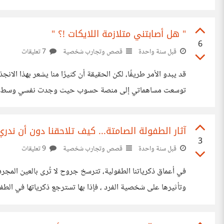
جديدة للفكر والتعلّم. ولأن لكل فرد دافعًا مختلفًا يدفعه للإنض
" هل أصابتني متلازمة اللايكات !؟ "
6
قبل سنة واحدة
قصص وتجارب شخصية
7 تعليقات
قد يبدو الأمر طريفًا، لكن الحقيقة أن كثيرًا منا يشعر بهذا ا
توسعت مساهماتي إلى منصة حسوب حيث وجدت نفسي وسط مجتمع يقد
بالسعادة عند وصول إشعار جديد؟ من الناحية النفسية، يتصل هذ
آثار الطفولة الصامتة... كيف تلاحقنا دون أن ندري
3
قبل سنة واحدة
قصص وتجارب شخصية
9 تعليقات
في أعماق ذكرياتنا الطفولية، تترسخ جروح لا تُرى بالعين الم
وتأثيرها على شخصية الفرد ، فإذا بها تسترجع ذكرياتها في الط
والانتقاد السلبي كان يشجعنا، وبسببه طورنا من نفسنا و كان حافز 