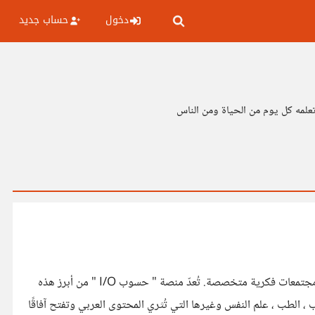
دخول
حساب جديد
تعلمه كل يوم من الحياة ومن الناس
في ظل التحوّلات المتسارعة التي يشهدها الفضاء الرقمي، أصبحت المنصات المعرفية والتفاعلية تلعب دورًا محوريًا في تبادل الخبرات وبناء مجتمعات فكرية متخصصة. تُعدّ منصة " حسوب I/O " من أبرز هذه
، الطب ، علم النفس وغيرها التي تُثري المحتوى العربي وتفتح آفاقًا