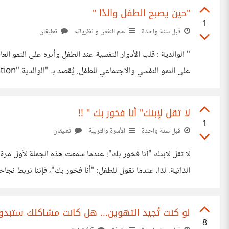
"حين يصبح الطفل والدًا "
1
قبل سنة واحدة
علم النفس و نظرياته
تعليقان
الأسري، بدلاً من أن يكون المتلقّي للرعاية والدعم. يُصنّف هذا النمط ضمن أنماط العلاقات الأسرية غير المتوازنة التي تؤدي إلى
لا تقل لإبنك" أنا فخور بك " !!
1
قبل سنة واحدة
الأسرة والتربية
تعليقان
لا تقل لابنك "أنا فخور بك"! عندما سمعت هذه الجملة لأول مرة، 
الذاتية. لذا، عندما نقول للطفل: "أنا فخور بك"، فإننا نربط ن
المقام الأول، وليس على أحد آخر. عندما يفهم
لو كنت تُجيد التهوين... هل كانت مشاكلك ستبدو
8