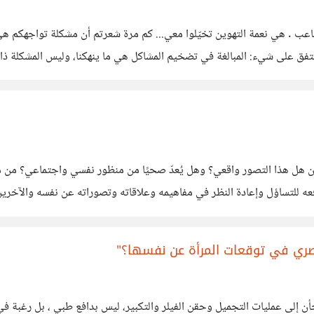
لمصاعب . هي نعمة التهوين تخيّلوا معي... كم مرة شعرتم أن مشكلة تواجهكم 
فق على شيء: المبالغة في تضخيم المشاكل هي ما ينهكنا، وليس المشكلة ذاتها.
نسمع كثيرًا
ه للتساؤل وإعادة النظر في مفاهيمه وعلاقاته وتصوراته عن نفسه والآخرين. 
والعلاقات الآمنة، دون المرور بالانكسارات العنيفة.
البصري في توقعات المرأة عن نفسها؟"
 إلى عمليات التجميل وحقن الفيلر والتكبير، ليس بدافع طبي ، بل رغبة في ا