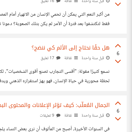
قبل سنة واحدة
ثقافة
16 تعليق
من أكبر النعم التي يمكن أن تحمي الإنسان من الانهيار أمام ا
فقط لتكتشفوا بعد فترة أن الأمر لم يكن بتلك الصعوبة؟ دعونا نت
للحظة، ماذا لو تعاملنا مع مشاكلنا بنوع من التهوين؟
هل حقًا نحتاج إلى الألم كي ننضج؟
6
قبل سنة واحدة
ثقافة
17 تعليق
لحظة محورية في حياة الإنسان، فهو يهز استقراره الذهني ويدفع
حدوثه. فهناك من ينضجون عبر التأمل، الحوار، التجارب البسيطة، 
الجمال المُعلّب: كيف تؤثر الإعلانات والمحتوى 
6
قبل سنة واحدة
ثقافة
9 تعليقات
في السنوات الأخيرة، أصبح من المألوف أن نرى بعض النساء يلجأن