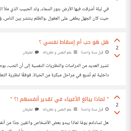
في ليلة أشرقت فيها الأرض بنور السماء، ولد الحبيب الذي ملأ ال
حيث كان الجهل يطغى على العقول ،والظلم ينتشر بين الناس، وُلد 
ومع حلول ذكرى مولده، أتصوّر الأرض لحظة ولادته ،
هل هو حب أم إسقاط نفسي ؟
2
قبل سنة واحدة
علم النفس و نظرياته
تعليقان
تشير العديد من الدراسات والنظريات النفسية إلى أن الحب، بو
مباشر على الطريقة التي نُنشئ بها علاقاتنا العاطفية لاحقًا. فا
" لماذا يبالغ الأغبياء في تقدير أنفسهم !؟ "
2
قبل سنة واحدة
علم النفس و نظرياته
تعليقان
هل تساءلتم يومًا لماذا يبدو بعض الأشخاص واثقين جدًا من أنفس