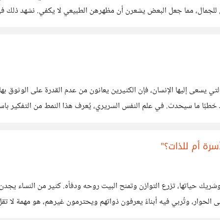
قياس للجمال، مما جعل البعض يشعرن أن مظهرهن الطبيعي لا يكفي. نشهد ذلك 
ب أن يُحتذى به. الأمر لا
تُعدُّ من أكثر المشاعر التي يسعى إليها الإنسان، فإن الكثيرين يعانون من عدم القدرة عل
 خطبًا ما سيحدث. في علم النفس السريري، يُعرف هذا النمط من التفكير باسم
لأسرة أم للذات؟"
ا وشريك حياتها، تزرع التوازن وتمنح البيت روحه ودفأه. كثير من النساء يجدن 
على الحوار، وتُربي فيه أبناءً يعرفون ذواتهم ويحترمون غيرهم، هو مهمة لا تق