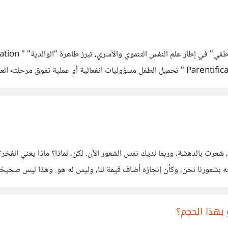
على النمو النفسي والاجتماعي للطفل. يُقصد بـ "الوالدية "Parentification " تحميل الطفل مسؤوليات
شعرت بالدهشة، وربما لديك نفس الشعور الآن. لكن، لماذا؟ ماذا يعني الفخر؟ 
جاحه بشعورنا نحن، وكأن إنجازه أضاف قيمة لنا، وليس له هو. وهذا ليس صحيحً
 بهذا الحجم؟