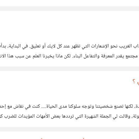
مام إلى هذه المنصات، أردت أن أطرح
لانجذاب الغريب نحو الإشعارات التي تظهر عند كل لايك أو تعليق. في البداي
ر المعرفة والتفاعل البناء. لكن ماذا يخبرنا العلم عن سبب هذا الانتظار
ا السلوك بحاجاتنا الأساسية كبشر، وبشكل
 ؟
جردة، لكنها تصنع شخصيتنا وتوجه سلوكنا مدى الحياة.... كنت في نقاش مع
فولة، وقالت لي الجملة الشهيرة التي ترددها بعض الأمهات المؤيدات للضرب ك
لينا اننا نتغير ، والحمد لله درسنا ونجحنا