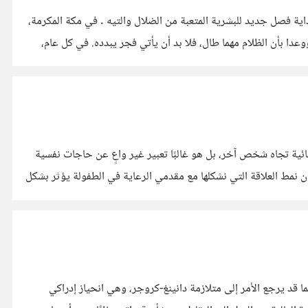
داية فصل جديد للبشرية المتعبة من الضلال والتيه . في مكة المكرمة،
عدا بأن الظلام مهما طال، فلا بد أن يأتي فجر يبدده. في كل عام،
ئية تجاه شخص آخر، بل هو غالبًا تعبير غير واعٍ عن حاجات نفسية
تُشبَع في مراحل مبكرة من الحياة. فوفقًا لنظرية التعلق (Attachment Theory) التي طورها جون بولبي (John Bowlby)، فإن نمط العلاقة التي نشكلها مع مقدمي الرعاية في الطفولة يؤثر بشكل
ا قد يرجع الأمر إلى متلازمة دانينغ-كروجر، وهي انحياز إدراكي