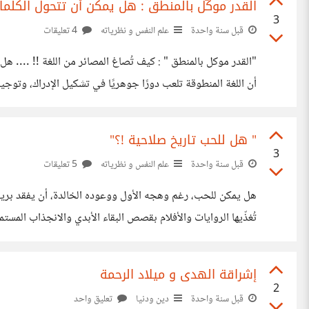
القدر موكّل بالمنطق : هل يمكن أن تتحول الكلما
3
قبل سنة واحدة
علم النفس و نظرياته
4 تعليقات
"القد
أن اللغة المنطوقة تلعب دورًا جوهريًا في تشكيل الإدراك، وتوجيه
تنظيميتين تؤثران على السلوك والانفعالات وحتى النتائج المستقب
" هل للحب تاريخ صلاحية !؟"
3
قبل سنة واحدة
علم النفس و نظرياته
5 تعليقات
هل يمكن للحب، رغم وهجه الأول ووعوده الخالدة، أن يفقد بريقه 
تُغذّيها الروايات والأفلام بقصص البقاء الأبدي والانجذاب المست
بل حالات انفعالية تتغير وتتأثر بعوامل عدة، من بينها التغيرات
إشراقة الهدى و ميلاد الرحمة
2
قبل سنة واحدة
دين ودنيا
تعليق واحد