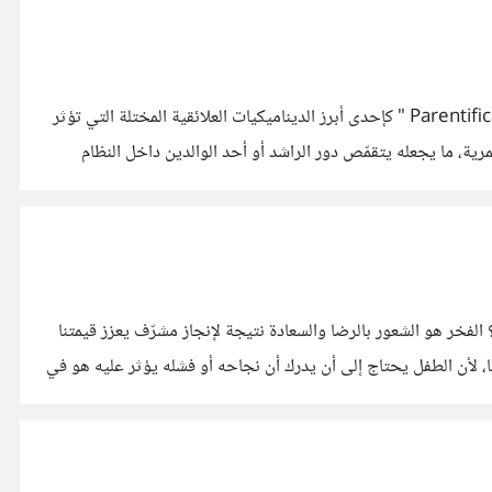
" الوالدية : قلب الأدوار النفسية عند الطفل وأثره على النمو العاطفي" في إطار علم النفس التنموي والأسري، تبرز ظاهرة "الوالدية" " Parentification " كإحدى أبرز الديناميكيات العلائقية المختلة التي تؤثر
 انفعالية أو عملية تفوق مرحلته العمرية، ما يجعله يتقمّص دور الراشد أو أحد الوالدين داخل النظام
الفخر هو الشعور بالرضا والسعادة نتيجة لإنجاز مشرّف يعزز قيمتنا
ا، لأن الطفل يحتاج إلى أن يدرك أن نجاحه أو فشله يؤثر عليه هو في