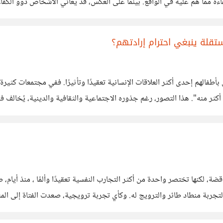
ءة مما هم عليه في الواقع. بينما على العكس، قد يعاني الأشخاص ذوو الكفاءة 
 وجاستن كروجر، وهما
تقلة ينبغي احترام إرادتهم؟
" لطالما شكّلت علاقة الوالدين بأطفالهم إحدى أكثر العلاقات الإنسانية تعقيدًا وتأثيرًا. ففي
أكثر منه". هذا التصور، رغم جذوره الاجتماعية والثقافية والدينية، يُخالف 
تقل ينبغي احترام إرادته؟ من منظور علم النفس
، لكنها تختصر واحدة من أكثر التجارب النفسية تعقيدًا وألمًا ، منذ أيام، 
تجربة منطاد طائر والترويج له. وكأي تجربة ترويجية، صعدت الفتاة إلى المن
ي بأن ينزلوها فورًا. لكنها