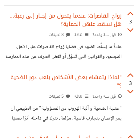
عتمة الدنيا، وبداية فصل جديد للبشرية المتعبة من الضلال
والتيه . في مكة المكرمة، حيث كان الجهل يطغى على العقول
زواج القاصرات: عندما يتحول من إجبار إلى رغبة...
3
هل نسقط عنهن الحماية؟
،والظلم ينتشر بين الناس، وُلد الحبيب محمد ليكون نورا يعيد
للإنسان إنسانيته. كان ميلاده رسالة إلهية ووعدا بأن الظلام مهما
قبل سنة واحدة
ثقافة
8 تعليقات
طال، فلا بد أن يأتي فجر يبدده. في كل عام، ومع حلول ذكرى
عادةً ما يُسلَّط الضوء في قضايا زواج القاصرات على الأهل،
مولده، أتصوّر الأرض لحظة ولادته ،
المجتمع، والقوانين التي تُسهِّل أو تُغض الطرف عن هذه الممارسة
،ونوجه لهم أصابع الاتهام في مثل هذه القضايا، ونتعامل مع
الطفلة على أنها ضحية إجبار أو ضغوط اجتماعية لا تملك فيها أي
"لماذا يتمسّك بعض الأشخاص بلعب دور الضحية
3
؟"
رأي. لكن أحيانًا، نُفاجأ بأن الفتاة القاصر ذاتها ترغب في الزواج،
وتُعبّر عن حبها لشخص معيّن، وتقول إنها اختارته بكامل إرادتها
قبل سنة واحدة
ثقافة
5 تعليقات
ورغبتها. فما الذي يجب فعله في مثل هذا الموقف؟ هل نمنحها
"عقلية الضحية و آلية الهروب من المسؤولية" من الطبيعي أن
حرية اتخاذ القرار ونعتبر أن زواجها
يمر الإنسان بتجارب قاسية، مؤلمة، تترك في داخله أثرًا نفسيًا
كبيرا . فكلّنا عايشنا لحظات خذلان، فقد، أو صدمات شكّلت جزءًا