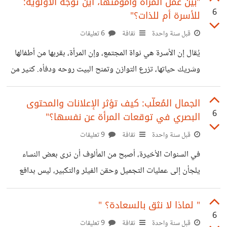
من وعينا وتاريخنا الشخصي. ولكن بين من يتعامل مع هذه
"بين عمل المرأة وأمومتها، أين تُوَجَّه الأولوية:
6
للأسرة أم للذات؟"
التجارب كجزء من نموّه وتطوره، وبين من يبقى أسيرًا لها، يظهر
ما يُعرف "بعقلية الضحية " و هي طريقة تفكير تجعل الشخص
قبل سنة واحدة
ثقافة
6 تعليقات
يرى نفسه دائمًا في موقع المظلوم، ويعتقد أن ما يحدث له من
يُقال إن الأسرة هي نواة المجتمع، وإن المرأة، بقربها من أطفالها
مواقف أو صعوبات هو نتيجة
وشريك حياتها، تزرع التوازن وتمنح البيت روحه ودفأه. كثير من
النساء يجدن هويتهن في هذا الدور النبيل، لأن هناك شعورًا فطريًا
يربط الأمومة بالانتماء، والبيت بالهوية. إن بناء بيت تُرويه
الجمال المُعلّب: كيف تؤثر الإعلانات والمحتوى
6
البصري في توقعات المرأة عن نفسها؟"
بالحب، وتُؤسسه على الحوار، وتُربي فيه أبناءً يعرفون ذواتهم
ويحترمون غيرهم، هو مهمة لا تقل قُدسية عن أي إنجاز أكاديمي
قبل سنة واحدة
ثقافة
9 تعليقات
أو مهني. كثيرا من النساء يعتبرن أن بناء بيت آمن، وتربية أبناء
في السنوات الأخيرة، أصبح من المألوف أن نرى بعض النساء
متزنين، هو بحد ذاته رسالة سامية لا
يلجأن إلى عمليات التجميل وحقن الفيلر والتكبير، ليس بدافع
طبي ، بل رغبة في التشبه بما يُروَّج له في الإعلانات وصفحات
المشاهير. صور الشفاه الممتلئة، الخدود البارزة، والأنوف الدقيقة
" لماذا لا نثق بالسعادة؟ "
6
أصبحت تُقدَّم كمقياس للجمال، مما جعل البعض يشعرن أن
قبل سنة واحدة
ثقافة
9 تعليقات