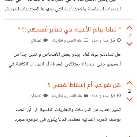
الهوية. فهل الطفل هو "ملك" لوالديه ؟ أم أنه كائن مستقل ينبغي
التوترات السياسية والاجتماعية التي تشهدها المجتمعات العربية،
احترام إرادته؟ من منظور علم النفس
برزت ظاهرة مقلقة ومثيرة للجدل ، وهي توظيف الأطفال كرموز
عاطفية في ساحات الاحتجاج أو كدروع أخلاقية في الخطاب
" لماذا يبالغ الأغبياء في تقدير أنفسهم !؟ "
2
العام. تُرفع صورهم في المسيرات، تُستعرض معاناتهم في
قبل سنة واحدة
علم النفس و نظرياته
تعليقان
المنشورات، ويُستدعى "وجعهم" لإدانة الخصوم وكسب
هل تساءلتم يومًا لماذا يبدو بعض الأشخاص واثقين جدًا من
التعاطف... فهل الأطفال أدوات أم أفراد؟ ومتى يتحول الدفاع
أنفسهم، حتى عندما لا يمتلكون المعرفة أو المهارات الكافية في
عنهم إلى استغلال نفسي واجتماعي؟ إن توظيف الأطفال كرموز
مجال معين ؟ ربما قد يرجع الأمر إلى متلازمة دانينغ-كروجر،
أخلاقية في النزاعات الاجتماعية والسياسية يمثل إشكالية معقدة
وهي انحياز إدراكي يجعل الأفراد ذوي الكفاءة المنخفضة
هل هو حب أم إسقاط نفسي ؟
تتقاطع فيها الاعتبارات
2
يعتقدون خطأً أنهم أكثر كفاءة مما هم عليه في الواقع. بينما على
قبل سنة واحدة
علم النفس و نظرياته
تعليقان
العكس، قد يعاني الأشخاص ذوو الكفاءة العالية من الميل إلى
تشير العديد من الدراسات والنظريات النفسية إلى أن الحب،
التقليل من شأن قدراتهم، ظنًا منهم أن ما يعرفونه يعرفه الجميع.
بوصفه تجربة إنسانية معقدة، قد لا يكون في جوهره مجرد
سُميت المتلازمة على اسم ديفيد دانينغ وجاستن كروجر، وهما
استجابة عاطفية تلقائية تجاه شخص آخر، بل هو غالبًا تعبير غير