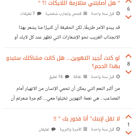
واعٍ عن حاجات نفسية داخلية لم تُشبَع في مراحل مبكرة من
" هل أصابتني متلازمة اللايكات !؟ "
6
الحياة. فوفقًا لنظرية التعلق (Attachment Theory) التي
قبل سنة واحدة
قصص وتجارب شخصية
7 تعليقات
طورها جون بولبي (John Bowlby)، فإن نمط العلاقة التي
قد يبدو الأمر طريفًا، لكن الحقيقة أن كثيرًا منا يشعر بهذا
نشكلها مع مقدمي الرعاية في الطفولة يؤثر بشكل مباشر على
الانجذاب الغريب نحو الإشعارات التي تظهر عند كل لايك أو
الطريقة التي نُنشئ بها علاقاتنا العاطفية لاحقًا. فالأشخاص الذين
تعليق. في البداية، بدأت أنشر في صفحتي على فيسبوك
نشأوا في بيئة غير
المخصصة للاستشارات النفسية، ثم توسعت مساهماتي إلى منصة
لو كنت تُجيد التهوين... هل كانت مشاكلك ستبدو
8
بهذا الحجم؟
حسوب حيث وجدت نفسي وسط مجتمع يقدر المعرفة والتفاعل
البناء. لكن ماذا يخبرنا العلم عن سبب هذا الانتظار والترقب
قبل سنة واحدة
ثقافة
16 تعليق
المستمر؟ وما الدوافع النفسية التي تقف وراء شعورنا بالسعادة
من أكبر النعم التي يمكن أن تحمي الإنسان من الانهيار أمام
عند وصول إشعار جديد؟ من الناحية النفسية، يتصل هذا السلوك
المصاعب . هي نعمة التهوين تخيّلوا معي... كم مرة شعرتم أن
بحاجاتنا الأساسية كبشر، وبشكل
مشكلة تواجهكم هي أكبر من قدرتكم على التحمل؟ وكم مرة بدا
لكم أن الحل مستحيل، فقط لتكتشفوا بعد فترة أن الأمر لم يكن
لا تقل لإبنك" أنا فخور بك " !!
1
بتلك الصعوبة؟ دعونا نتفق على شيء: المبالغة في تضخيم
قبل سنة واحدة
الأسرة والتربية
تعليقان