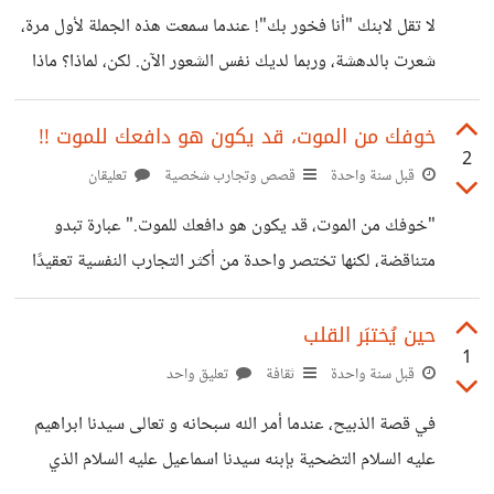
المشاكل هي ما ينهكنا، وليس المشكلة ذاتها. نعم، المشكلة جزء
لا تقل لابنك "أنا فخور بك"! عندما سمعت هذه الجملة لأول مرة،
من الحياة، لكنها ليست الحياة كلها. فكروا للحظة، ماذا لو تعاملنا
شعرت بالدهشة، وربما لديك نفس الشعور الآن. لكن، لماذا؟ ماذا
مع مشاكلنا بنوع من التهوين؟
يعني الفخر؟ الفخر هو الشعور بالرضا والسعادة نتيجة لإنجاز
مشرّف يعزز قيمتنا الذاتية. لذا، عندما نقول للطفل: "أنا فخور
خوفك من الموت، قد يكون هو دافعك للموت !!
2
بك"، فإننا نربط نجاحه بشعورنا نحن، وكأن إنجازه أضاف قيمة
قبل سنة واحدة
قصص وتجارب شخصية
تعليقان
لنا، وليس له هو. وهذا ليس صحيحًا، لأن الطفل يحتاج إلى أن
"خوفك من الموت، قد يكون هو دافعك للموت." عبارة تبدو
يدرك أن نجاحه أو فشله يؤثر عليه هو في المقام الأول، وليس
متناقضة، لكنها تختصر واحدة من أكثر التجارب النفسية تعقيدًا
على أحد آخر. عندما يفهم
وألمًا ، منذ أيام، صادفت فيديو مؤثرًا على مواقع التواصل
الاجتماعي، تظهر فيه فتاة أجنبية تعمل كمؤثرة رقمية، تمت
حين يُختبَر القلب
1
دعوتها من قِبل شركة سياحية لتجربة منطاد طائر والترويج له.
قبل سنة واحدة
ثقافة
تعليق واحد
وكأي تجربة ترويجية، صعدت الفتاة إلى المنطاد، وحلّقت في
في قصة الذبيح، عندما أمر الله سبحانه و تعالى سيدنا ابراهيم
السماء لفترة وجيزة. غير أن ما حدث بعدها، كان خارج التوقع
عليه السلام التضحية بإبنه سيدنا اسماعيل عليه السلام الذي
تمامًا. فجأة، بدأت الفتاة تصرخ وتترجى الفريق التقني بأن