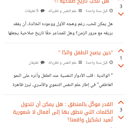
حسوب I/O " من أبرز هذه المساحات في العالم العربي، حيث
" هل للحب تاريخ صلاحية !؟"
3
تجمع بين محتوى نوعي ونقاشات بناءة في مجالات متعددة
قبل سنة واحدة
علم النفس و نظرياته
5 تعليقات
تشمل التقنية، ريادة الأعمال، العمل الحر، الأدب ، الطب ، علم
هل يمكن للحب، رغم وهجه الأول ووعوده الخالدة، أن يفقد
النفس وغيرها التي تُثري المحتوى العربي وتفتح آفاقًا جديدة
بريقه مع مرور الزمن؟ وهل للمشاعر حقًا تاريخ صلاحية يجعلها
للفكر والتعلّم. ولأن لكل فرد دافعًا مختلفًا يدفعه للإنضمام إلى
تتآكل حين تغيب عنها العناية والتجديد؟ يُنظر إلى الحب غالبًا
هذه المنصات، أردت أن أطرح
كقوة خارقة للزمن، تُغذّيها الروايات والأفلام بقصص البقاء الأبدي
"حين يصبح الطفل والدًا "
1
والانجذاب المستمر. غير أن علم النفس له رأي مختلف – أو
قبل سنة واحدة
علم النفس و نظرياته
تعليقان
بالأحرى، أكثر واقعية. فالمشاعر، كما توضّح النظريات النفسية
" الوالدية : قلب الأدوار النفسية عند الطفل وأثره على النمو
والدراسات التجريبية، ليست كيانات ثابتة، بل حالات انفعالية
العاطفي" في إطار علم النفس التنموي والأسري، تبرز ظاهرة
تتغير وتتأثر بعوامل عدة، من بينها التغيرات العصبية، وطبيعة
"الوالدية" " Parentification " كإحدى أبرز الديناميكيات
التفاعل بين الشريكين، ومستوى الرضا
العلائقية المختلة التي تؤثر على النمو النفسي والاجتماعي
القدر موكّل بالمنطق : هل يمكن أن تتحول
3
الكلمات التي ننطق بها إلى أفعال لا شعورية
للطفل. يُقصد بـ "الوالدية "Parentification " تحميل الطفل
تُعيد تشكيل واقعنا؟
مسؤوليات انفعالية أو عملية تفوق مرحلته العمرية، ما يجعله