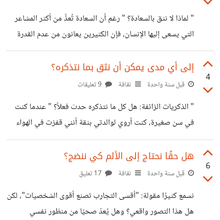
مظهرهن الطبيعي لا يكفي. نشهد ذلك في صالونات التجميل،
" لماذا لا نثق بالسعادة؟ " رغم أن السعادة تُعدُّ من أكثر المشاعر
على مواقع التواصل، وفي الحياة اليومية؛ حيث باتت ملامح
التي يسعى إليها الإنسان، فإن الكثيرين يعانون من عدم القدرة
الوجوه تميل إلى التشابه، وكأن هناك قالبًا واحدًا يجب أن يُحتذى
على الوثوق بها أو الاستمتاع بها بشكل كامل. قد يشعر البعض
به. الأمر لا
بالفرح للحظات، ثم يتسلل إلى داخلهم شعور غريب بالقلق أو
إلى أي مدى يمكن أن نثق بما نتذكره؟
4
الترقب، كما لو أن هناك خطبًا ما سيحدث. في علم النفس
قبل سنة واحدة
ثقافة
9 تعليقات
السريري، يُعرف هذا النمط من التفكير باسم "القلق التوقعي" ،
" الذكريات الزائفة: هل كل ما نتذكره حدث فعلاً؟ " عندما كنت
وهو حالة يشعر فيها الفرد بقلق مستمر من المستقبل، حتى في
في سن صغيرة، كنت أروي لوالدتي بثقة أنني قفزت في الهواء
لحظات السكون والراحة. هذا
وبقيت معلقة لفترة طويلة فوق سطح بيت جدتي ، كما لو أنني
كنت أطير. لم يكن الأمر بالنسبة لي مجرد خيال أو حلم، بل كان
هل حقًا نحتاج إلى الألم كي ننضج؟
6
في ذاكرتي حدثًا واضحًا ومؤكدًا، أستطيع استرجاعه بتفاصيل
قبل سنة واحدة
ثقافة
17 تعليق
دقيقة. لكن والدتي كانت تؤكد لي في كل مرة أن هذا لم يحدث،
نسمع كثيرًا مقولة: "أقسى التجارب تصنع أقوى الشخصيات"، لكن
وأنني فقط تخيلت ذلك. ومع مرور السنوات وتقدّمي في العمر،
هل هذا التصور واقعي؟ وهل يُعدّ صحيًا من منظور نفسي
بدأت