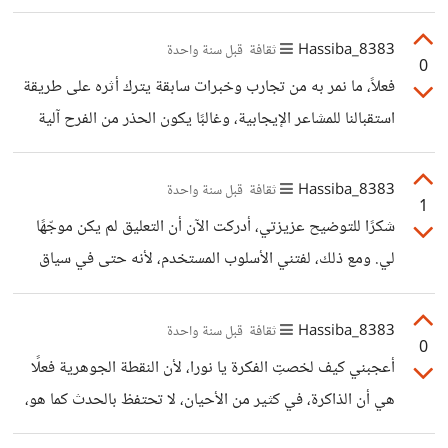
أبتسم، أشعر أنني أرتكب خطأ، وأنني سأدفع ثمنه لاحقًا. تكرار
التجارب التي يقترن فيها الفرح بألم أو خسارة يؤدي إلى تكوّن
8383_Hassiba
ثقافة
قبل سنة واحدة
0
ارتباط شرطي في الدماغ بين الشعور الإيجابي واحتمال الخطر،
فعلاً، ما نمر به من تجارب وخبرات سابقة يترك أثره على طريقة
مما يدفع الجهاز العصبي إلى استنفار استجاباته التحذيرية كلما
استقبالنا للمشاعر الإيجابية، وغالبًا يكون الحذر من الفرح آلية
ظهرت بوادر السعادة... لكنني بدأت أتعلم مؤخرًا أن هذا الخوف
لحماية النفس من خيبة محتملة. وأنا أتفق معك أن تجاوز هذه
ليس حقيقة، بل مجرد ظل من تجارب
البرمجة لا يكون فقط من خلال الوعي المعرفي، بل يحتاج إلى
8383_Hassiba
ثقافة
قبل سنة واحدة
1
تدريب مستمر على الاستقبال، وعلى كسر أنماط التفكير القديمة
شكرًا للتوضيح عزيزتي، أدركت الآن أن التعليق لم يكن موجّهًا
تدريجيًا.
لي. ومع ذلك، لفتني الأسلوب المستخدم، لأنه حتى في سياق
الاختلاف العلمي، لا أرى مبررًا للحديث بلهجة تحمل استفزازًا أو
تقليلًا من الآخر. كان من الممكن طرح الفكرة بشكل أرقى وأكثر
8383_Hassiba
ثقافة
قبل سنة واحدة
0
احترامًا. فالاختلاف لا يُفسد المضمون، لكن الأسلوب قد يُفسد
أعجبني كيف لخصتِ الفكرة يا نورا، لأن النقطة الجوهرية فعلًا
الحوار
هي أن الذاكرة، في كثير من الأحيان، لا تحتفظ بالحدث كما هو،
بل تعيد تشكيله وفقًا للسياق والانفعالات، مما يجعل بعض