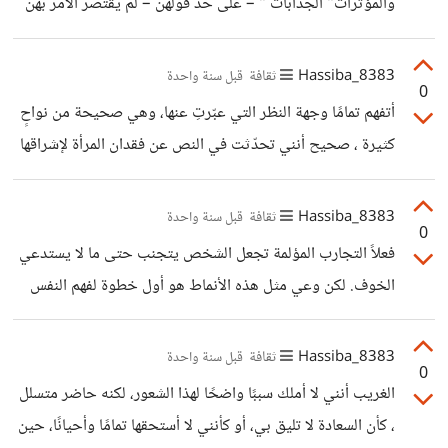
والمؤثّرات" الجذّابات " – على حدّ قولهنّ – لم يقتصر الأمر بهنّ
فهو حين يزيف الإنسان نواياه أو يؤذي غيره عمدًا، لا حين يحاول
على تقليدهنّ في المستوى الظاهري فقط، بل تعدّى ذلك إلى
التجمّل ليشعر بالثقة أو
تقليد شخصيّاتهنّ أيضًا. منذ فترة قصيرة، صادفت تعليقًا لفتيات
8383_Hassiba
ثقافة
قبل سنة واحدة
0
على صفحة مؤثّرة في تطبيق "تيك توك"، كانت إحداهنّ تسأل
أتفهم تمامًا وجهة النظر التي عبّرتِ عنها، وهي صحيحة من نواحٍ
في تعليق كيف يمكنها امتلاك شخصيّة مثل شخصيّة تلك المؤثّرة
كثيرة ، صحيح أنني تحدّثت في النص عن فقدان المرأة لإشراقها
الجذّابة والجميلة (جمال اصطناعي طبعا ) .. فنصحتها إحدى
حين تُلغي ذاتها تمامًا، لكن لم يكن المقصود أبدًا أن "عدم العمل"
المتابعات بأن تُشاهد فيديوهاتها يوميًّا، وأن تتدرّب على أسلوبها
يساوي "فقدان الذات"، بل المقصود هو إلغاء الاحتياجات
8383_Hassiba
ثقافة
قبل سنة واحدة
في الردّ،
0
الداخلية والتجاهل المستمر للذات، سواء كانت المرأة عاملة أم
فعلاً التجارب المؤلمة تجعل الشخص يتجنب حتى ما لا يستدعي
غير عاملة. المرأة المتفرغة لأسرتها يمكن أن تكون في قمّة
الخوف. لكن وعي مثل هذه الأنماط هو أول خطوة لفهم النفس
التوازن، والرضا، إذا كانت تعيش دورها عن قناعة وتملك مساحة
وتغيير ردود أفعالها ..
لنفسها. كما يمكن أن تكون المرأة العاملة منهكة ومتعبة
8383_Hassiba
ثقافة
قبل سنة واحدة
0
الغريب أنني لا أملك سببًا واضحًا لهذا الشعور، لكنه حاضر متسلل
، كأن السعادة لا تليق بي، أو كأنني لا أستحقها تمامًا وأحيانًا، حين