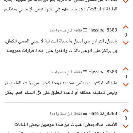
الطاقة لا الوقت"، وهو مبدأ مهم في علم النفس الإيجابي وتنظيم
الذات، حيث لا تُقاس الفعالية بعدد المهام المنجزة، بل بمدى
توافقها مع طاقتنا الحالية واستعدادنا النفسي. عندما تتراكم
8383_Hassiba
ثقافة
قبل سنة واحدة
0
الأدوار دون فواصل أو إعادة ترتيب للأولويات، يبدأ الجهاز
بالفعل، التوازن بين العمل والحياة المنزلية لا يعني السعي للكمال،
النفسي بالدخول في حالة "الإرهاق المزمن" حتى دون وعي
بل يرتكز على الوعي بالذات والقدرة على اتخاذ قرارات مدروسة
مباشر، وقد تظهر مؤشرات ذلك في صورة تقصير غير مقصود، أو
تتماشى مع المرحلة التي نعيشها. من المهم أن تدرك المرأة أن
تراجع في الحضور الذهني والعاطفي. لكن وعيك بالتخفيف
وضع الحدود الصحية لا يُعد أنانية، بل هو ضرورة للحفاظ على
8383_Hassiba
ثقافة
قبل سنة واحدة
التدريجي، وحذف
0
الصحة النفسية والجسدية. كما أن القدرة على قول "لا" دون
ما قاله الدكتور مصطفى محمود يُؤخذ كجزء من رؤيته الفلسفية،
شعور بالذنب تُعد من أهم مؤشرات النضج العاطفي. فالتوازن
وليس كحقيقة مطلقة أو قاعدة تنطبق على كل النساء. نعم، يمكن
الحقيقي لا يُقاس بعدد المهام المنجزة، بل بمدى شعورنا بالرضا
النظر إلى بعض ممارسات التجميل بوصفها نوعًا من الهروب ،
والسلام الداخلي أثناء تأدية أدوارنا المختلفة.
لكنها لا تعني بالضرورة أنها كذب. النساء – مثل الرجال – يتأثرن
8383_Hassiba
ثقافة
قبل سنة واحدة
0
بالضغط المجتمعي، وبما يُروَّج له ، فحين تصبح معايير القبول
للأسف، هناك بعض الفتيات من شدة هوسهنّ ببعض الفنانات
مرتبطة بالشكل، يصبح التجميل وسيلة للتكيّف فقط . اما الكذب ،