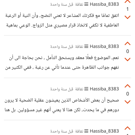
علاقات غرامية سرّية مع الشخص ذاته، وقد يتطور الأمر إلى
8383_Hassiba
ثقافة
قبل سنة واحدة
1
الدخول في ممارسات غير شرعية تنتهي بما لا يُحمد عقباه. فكيف
اتفق تمامًا مع فكرتك المشاعر لا تعني النضج، وأن النية أو الرغبة
يمكن التعامل مع مثل هذه الحالات !؟
العاطفية لا تكفي لاتخاذ قرار مصيري مثل الزواج. الوعي بماهية
الزواج ومسؤولياته هو حجر الأساس، وهذا الوعي لا يتكوّن في
عمر الطفولة أو المراهقة، بل يحتاج لخبرة، نضج نفسي،
8383_Hassiba
ثقافة
قبل سنة واحدة
0
واستقلال فكري. والدور الحقيقي اليوم هو أن نساعد هؤلاء
نعم، الموضوع فعلًا معقد ويستحق التأمل ، نحن بحاجة الى أن
الفتيات على فهم دوافعهن العاطفية، وتوجيهها بدل محاكمتها أو
نفهم جوانب الظاهرة حتى عندما تأتي عن رغبة ، ففي الكثير من
تركها تنضج في بيئة مشوشة بل حمايتها حتى تتعلم ماهي
الحالات، تكون "رغبة القاصر" مجرّد استجابة مشوشة
الحرارة اولا وتقرر. لكن أحيانًا، عندما نمنع الفتيات من اتباع
لاحتياجاتها النفسية التي لم تجد من يلبيها بطرق صحية، فتتجه
8383_Hassiba
ثقافة
قبل سنة واحدة
رغباتهن،
0
نحو فكرة الزواج ظنًا منها أنه مخرج أو إثبات لذاتها. التساؤل
صحيح أن بعض الأشخاص الذين يعيشون عقلية الضحية لا يرون
الحقيقي هو: كيف يمكن للمجتمع أن يوازن بين التقاليد والحماية
دورهم في ما يحدث، لكن هذا لا يعني أنهم غير مسؤولين. بل هنا
الفعلية للأطفال؟ وهل نحتاج لتوعية وتغيير نظرة عامة نحو هذه
تحديدًا تكمن المشكلة : أن الشخص يرفض أو يعجز عن رؤية
القضايا؟ الجواب من وجهة نظر نفسية هو: نعم، نحتاج
نفسه كجزء من الموقف، ويستمر في إسقاط كل ما يحدث على
8383_Hassiba
ثقافة
قبل سنة واحدة