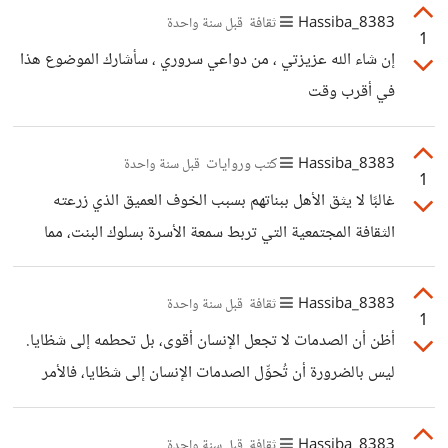
الذكريات أداة نفسية للتكيف أكثر من كونها سجلًا دقيقًا للواقع.
8383_Hassiba
ثقافة
قبل سنة واحدة
1
إن شاء الله عزيزتي ، من دواعي سروري ، سأشارك الموضوع هذا
في أقرب وقت
8383_Hassiba
كتب وروايات
قبل سنة واحدة
1
غالبًا لا يثق الأهل ببناتهم بسبب الخوف العميق الذي زرعته
الثقافة المجتمعية التي تربط سمعة الأسرة بسلوك البنت، مما
يدفع الأهل إلى التشدد والمراقبة بدافع الحماية ، لكن هذا الخوف
غالبًا ما يتحول إلى شك وتحكم حين يغيب الحوار والثقة
8383_Hassiba
ثقافة
قبل سنة واحدة
1
المتبادلة، ويظن الأهل أن السيطرة على الفتاة هي الطريقة
أظن أن الصدمات لا تجعل الإنسان أقوى، بل تحطمه إلى شظايا.
الوحيدة لضمان سلامتها، في حين أن الثقة والتربية الواعية هي
ليس بالضرورة أن تُحوِّل الصدمات الإنسان إلى شظايا، فالأمر
الأساس الحقيقي للأمان...
يعتمد على مرونة الشخص وصلابته النفسية. قد تؤثر صدمة
معيّنة في شخص، بينما يتجاوزها آخر بسهولة. كما أن الصدمة
8383_Hassiba
ثقافة
قبل سنة واحدة