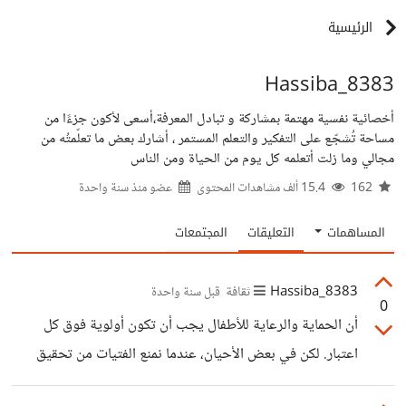
الرئيسية
8383_Hassiba
أخصائية نفسية مهتمة بمشاركة و تبادل المعرفة،أسعى لأكون جزءًا من
مساحة تُشجّع على التفكير والتعلم المستمر ، أشارك بعض ما تعلّمتُه من
مجالي وما زلت أتعلمه كل يوم من الحياة ومن الناس
162
15.4 ألف مشاهدات المحتوى
عضو منذ
سنة واحدة
المساهمات
التعليقات
المجتمعات
8383_Hassiba
ثقافة
قبل سنة واحدة
0
أن الحماية والرعاية للأطفال يجب أن تكون أولوية فوق كل
اعتبار. لكن في بعض الأحيان، عندما نمنع الفتيات من تحقيق
رغبتهن، نجد أن الكثير منهن قد يلجأن إلى الهروب، أو البقاء في