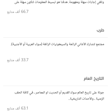
وتلقي إجابات سهلة ومفهومة. هدفنا هو تبسيط المعلومات لتكون سهلة على
الجميع، تمامًا كما لو كنت في الخامسة من عمرك.
66.7 ألف
متابع
طرب
مجتمع لتشارك الأغاني الرائعة والسيمفونيات الرائقة (سواء العربية أو الأجنبية).
33.7 ألف
متابع
التاريخ العام
جولة على تاريخ العالم سواءً القديم أو الحديث او المعاصر ، في كافة الحقب
الزمنية ، والأحداث التاريخية..
63.1 ألف
متابع