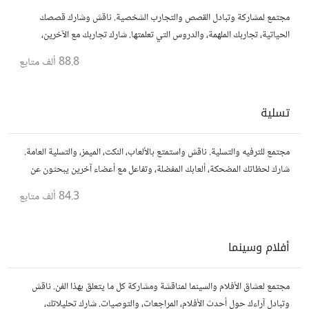
مجتمع لمشاركة وتبادل القصص والتجارب الشخصية. ناقش وشارك قصصك
الحياتية، تجاربك الملهمة، والدروس التي تعلمتها. شارك تجاربك مع الآخرين،
واستفد من قصصهم لتوسيع آفاقك.
88.8 ألف
متابع
تسلية
مجتمع للترفيه والتسلية. ناقش واستمتع بالألعاب، النكت، الميمز، والتسلية العامة.
شارك لحظاتك المضحكة، ألعابك المفضلة، وتفاعل مع أعضاء آخرين يبحثون عن
المتعة والمرح.
84.3 ألف
متابع
أفلام وسينما
مجتمع لعشاق الأفلام والسينما لمناقشة ومشاركة كل ما يتعلق بهذا الفن. ناقش
وتبادل آراءك حول أحدث الأفلام، المراجعات، والتوصيات. شارك تحليلاتك،