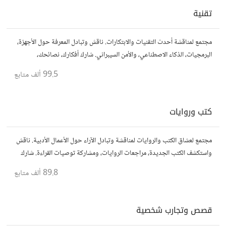
تقنية
مجتمع لمناقشة أحدث التقنيات والابتكارات. ناقش وتبادل المعرفة حول الأجهزة،
البرمجيات، الذكاء الاصطناعي، والأمن السيبراني. شارك أفكارك، نصائحك،
وأسئلتك، وتواصل مع محبي التقنية والمتخصصين.
99.5 ألف
متابع
كتب وروايات
مجتمع لعشاق الكتب والروايات لمناقشة وتبادل الآراء حول الأعمال الأدبية. ناقش
واستكشف الكتب الجديدة، مراجعات الروايات، ومشاركة توصيات القراءة. شارك
أفكارك، نصائحك، وأسئلتك، وتواصل مع قراء آخرين.
89.8 ألف
متابع
قصص وتجارب شخصية