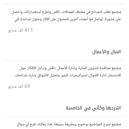
مجتمع لطلب النصائح في مختلف المجالات. ناقش واطرح استفساراتك، واحصل
على مشورة. تواصل مع أعضاء آخرين للحصول على أفكار وحلول تساعدك في
اتخاذ قراراتك.
41.1 ألف
متابع
المال والأعمال
مجتمع لمناقشة الشؤون المالية وإدارة الأعمال. ناقش وتبادل الأفكار حول
الاستثمار، إدارة الأموال، استراتيجيات النمو، وتحليل الأسواق. شارك نصائحك،
تجاربك، وأسئلتك، وتواصل مع محترفين ورجال أعمال آخرين.
69 ألف
متابع
اشرحها وكأني في الخامسة
مجتمع لشرح المواضيع بوضوح وبطريقة بسيطة. هنا، يمكنك طرح أي سؤال