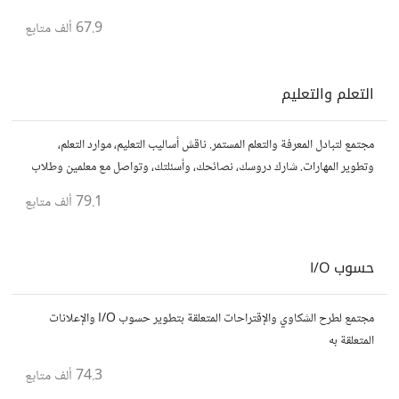
قصصك، واستمتع بنقاشات حول الأفلام والمخرجين والسيناريوهات.
67.9 ألف
متابع
التعلم والتعليم
مجتمع لتبادل المعرفة والتعلم المستمر. ناقش أساليب التعليم، موارد التعلم،
وتطوير المهارات. شارك دروسك، نصائحك، وأسئلتك، وتواصل مع معلمين وطلاب
يسعون لتحقيق المعرفة والتفوق.
79.1 ألف
متابع
حسوب I/O
مجتمع لطرح الشكاوي والإقتراحات المتعلقة بتطوير حسوب I/O والإعلانات
المتعلقة به
74.3 ألف
متابع