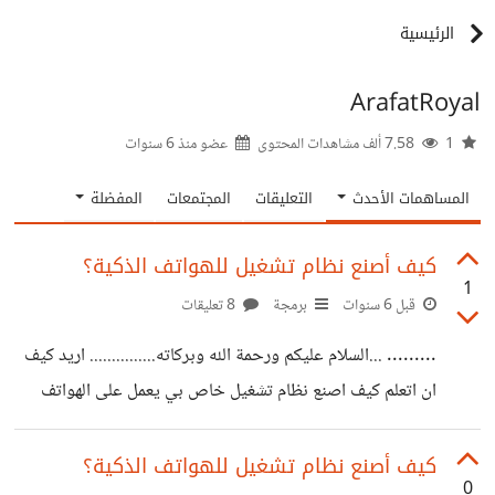
الرئيسية
ArafatRoyal
1
7.58 ألف مشاهدات المحتوى
عضو منذ
6 سنوات
المساهمات الأحدث
التعليقات
المجتمعات
المفضلة
كيف أصنع نظام تشغيل للهواتف الذكية؟
1
قبل 6 سنوات
برمجة
8 تعليقات
......... ...السلام عليكم ورحمة الله وبركاته............... اريد كيف
ان اتعلم كيف اصنع نظام تشغيل خاص بي يعمل على الهواتف
الذكية؟ اريد قنوات او مقالات تفيدني، وليست مجرد ثرثرة 😅
وهل يمكن انشاء نظام تشغيل بدون ان اتعلم البرمجة، او مثل
كيف أصنع نظام تشغيل للهواتف الذكية؟
0