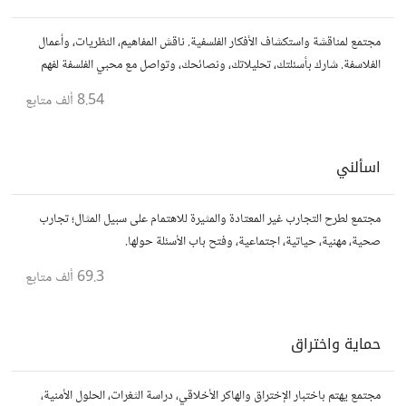
مجتمع لمناقشة واستكشاف الأفكار الفلسفية. ناقش المفاهيم، النظريات، وأعمال
الفلاسفة. شارك بأسئلتك، تحليلاتك، ونصائحك، وتواصل مع محبي الفلسفة لفهم
أعمق للحياة والمعرفة.
8.54 ألف
متابع
اسألني
مجتمع لطرح التجارب غير المعتادة والمثيرة للاهتمام على سبيل المثال؛ تجارب
صحية، مهنية، حياتية، اجتماعية، وفتح باب الأسئلة حولها.
69.3 ألف
متابع
حماية واختراق
مجتمع يهتم باختبار الإختراق والهاكر الأخلاقي، دراسة الثغرات، الحلول الأمنية،