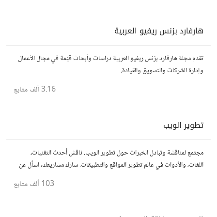
هارفارد بزنس ريفيو العربية
تقدم مجلة هارفارد بزنس ريفيو العربية دراسات وأبحاث قيّمة في مجال الأعمال
وإدارة الشركات والتسويق والقيادة.
3.16 ألف
متابع
تطوير الويب
مجتمع لمناقشة وتبادل الخبرات حول تطوير الويب. ناقش أحدث التقنيات،
اللغات، والأدوات في عالم تطوير المواقع والتطبيقات. شارك مشاريعك، اسأل عن
نصائح، وتعاون مع مطورين محترفين وهواة.
103 ألف
متابع