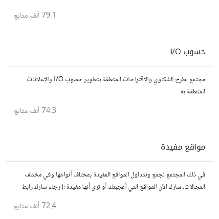
يسعون لتحقيق المعرفة والتفوق.
79.1 ألف
متابع
حسوب I/O
مجتمع لطرح الشكاوي والإقتراحات المتعلقة بتطوير حسوب I/O والإعلانات
المتعلقة به
74.3 ألف
متابع
مواقع مفيدة
في ذلك المجتمع نجمع ونتداول المواقع المفيدة بمختلف أنواعها وفي مختلف
المجالات..شارك الآن المواقع التي أعجبتك أو ترى أنها مفيدة :) رجاء شارك رابط
مباشر للموقع..المجتمع خاص بالمواقع فقط
72.4 ألف
متابع