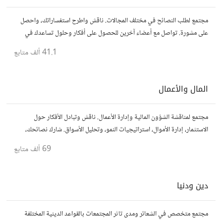
مجتمع لطلب النصائح في مختلف المجالات. ناقش واطرح استفساراتك، واحصل
على مشورة. تواصل مع أعضاء آخرين للحصول على أفكار وحلول تساعدك في
اتخاذ قراراتك.
41.1 ألف
متابع
المال والأعمال
مجتمع لمناقشة الشؤون المالية وإدارة الأعمال. ناقش وتبادل الأفكار حول
الاستثمار، إدارة الأموال، استراتيجيات النمو، وتحليل الأسواق. شارك نصائحك،
تجاربك، وأسئلتك، وتواصل مع محترفين ورجال أعمال آخرين.
69 ألف
متابع
دين ودنيا
مجتمع متخصص في الشعائر ومدى تاثر المجتمعات بالقواعد الدينية المختلفة