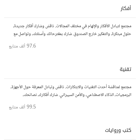
أفكار
مجتمع لتبادل الأفكار والإلهام في مختلف المجالات. ناقش وشارك أفكار جديدة،
حلول مبتكرة، والتفكير خارج الصندوق. شارك بمقترحاتك وأسئلتك، وتواصل مع
مفكرين آخرين.
97.6 ألف
متابع
تقنية
مجتمع لمناقشة أحدث التقنيات والابتكارات. ناقش وتبادل المعرفة حول الأجهزة،
البرمجيات، الذكاء الاصطناعي، والأمن السيبراني. شارك أفكارك، نصائحك،
وأسئلتك، وتواصل مع محبي التقنية والمتخصصين.
99.5 ألف
متابع
كتب وروايات