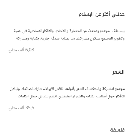
حدثني أكثر عن الإسلام
ببساطة .. مجتمع يتحدث عن الحضارة و الأخلاق والأفكار الاسلامية في تنمية
وتطوير المجتمع ستكون مشاركتك هنا بمثابة صدقة جارية، بكتابة ومشاركة
الاحاديث و الدروس التي تود نشرها لنشر الود و المعرفة.
6.08 ألف
متابع
الشعر
مجتمع لمشاركة واستكشاف الشعر بأنواعه. ناقش الأبيات، شارك قصائدك، وتبادل
الأفكار حول أساليب الكتابة والشعراء المفضلين. انضم لنتبادل جمال الكلمات
والإلهام الشعري.
35.6 ألف
متابع
فلسفة