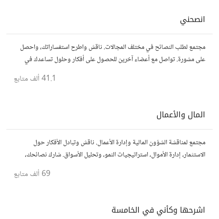
انصحني
مجتمع لطلب النصائح في مختلف المجالات. ناقش واطرح استفساراتك، واحصل
على مشورة. تواصل مع أعضاء آخرين للحصول على أفكار وحلول تساعدك في
اتخاذ قراراتك.
41.1 ألف
متابع
المال والأعمال
مجتمع لمناقشة الشؤون المالية وإدارة الأعمال. ناقش وتبادل الأفكار حول
الاستثمار، إدارة الأموال، استراتيجيات النمو، وتحليل الأسواق. شارك نصائحك،
تجاربك، وأسئلتك، وتواصل مع محترفين ورجال أعمال آخرين.
69 ألف
متابع
اشرحها وكأني في الخامسة