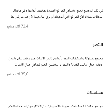
في ذلك المجتمع نجمع ونتداول المواقع المفيدة بمختلف أنواعها وفي مختلف
المجالات..شارك الآن المواقع التي أعجبتك أو ترى أنها مفيدة :) رجاء شارك رابط
مباشر للموقع..المجتمع خاص بالمواقع فقط
72.4 ألف
متابع
الشعر
مجتمع لمشاركة واستكشاف الشعر بأنواعه. ناقش الأبيات، شارك قصائدك، وتبادل
الأفكار حول أساليب الكتابة والشعراء المفضلين. انضم لنتبادل جمال الكلمات
والإلهام الشعري.
35.6 ألف
متابع
مسلسلات
مجتمع لمناقشة المسلسلات العربية والأجنبية. تبادل الأفكار حول أحدث الحلقات،