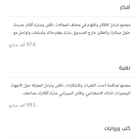
أفكار
مجتمع لتبادل الأفكار والإلهام في مختلف المجالات. ناقش وشارك أفكار جديدة،
حلول مبتكرة، والتفكير خارج الصندوق. شارك بمقترحاتك وأسئلتك، وتواصل مع
مفكرين آخرين.
97.6 ألف
متابع
تقنية
مجتمع لمناقشة أحدث التقنيات والابتكارات. ناقش وتبادل المعرفة حول الأجهزة،
البرمجيات، الذكاء الاصطناعي، والأمن السيبراني. شارك أفكارك، نصائحك،
وأسئلتك، وتواصل مع محبي التقنية والمتخصصين.
99.5 ألف
متابع
كتب وروايات