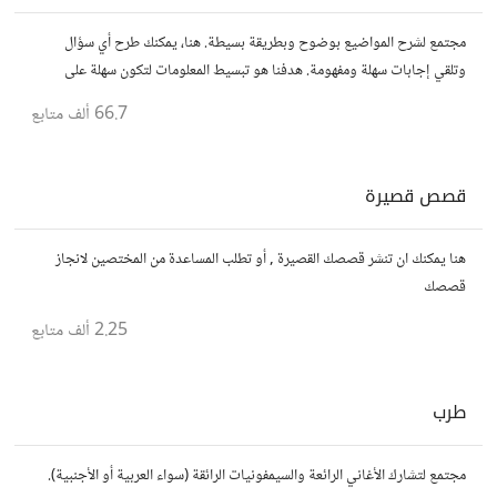
مجتمع لشرح المواضيع بوضوح وبطريقة بسيطة. هنا، يمكنك طرح أي سؤال
وتلقي إجابات سهلة ومفهومة. هدفنا هو تبسيط المعلومات لتكون سهلة على
الجميع، تمامًا كما لو كنت في الخامسة من عمرك.
66.7 ألف
متابع
قصص قصيرة
هنا يمكنك ان تنشر قصصك القصيرة , أو تطلب المساعدة من المختصين لانجاز
قصصك
2.25 ألف
متابع
طرب
مجتمع لتشارك الأغاني الرائعة والسيمفونيات الرائقة (سواء العربية أو الأجنبية).