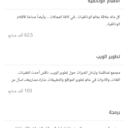
الأفلام الوثائقية
كل ماله علاقة بعالم الوثائقيات ، في كافة المجالات .. وأيضاً صناعة الأفلام
الوثائقية..
62.5 ألف
متابع
تطوير الويب
مجتمع لمناقشة وتبادل الخبرات حول تطوير الويب. ناقش أحدث التقنيات،
اللغات، والأدوات في عالم تطوير المواقع والتطبيقات. شارك مشاريعك، اسأل عن
نصائح، وتعاون مع مطورين محترفين وهواة.
103 ألف
متابع
برمجة