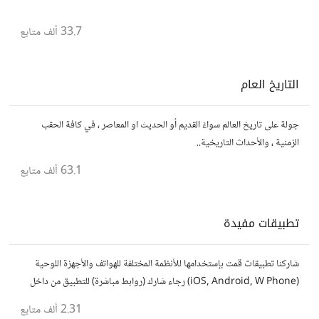
33.7 ألف
متابع
التاريخ العام
جولة على تاريخ العالم سواءً القديم أو الحديث او المعاصر ، في كافة الحقب
الزمنية ، والأحداث التاريخية..
63.1 ألف
متابع
تطبيقات مفيدة
شاركنا تطبيقات قمت بإستخدامها للأنظمة المختلفة للهواتف والأجهزة اللوحية
(iOS, Android, W Phone) رجاء شارك (روابط مباشرة) للتطبيق من داخل
المتجر..إلا في حالة وجود عدة تطبيقات أو شرح مطول شاركها كموضوع
2.31 ألف
متابع