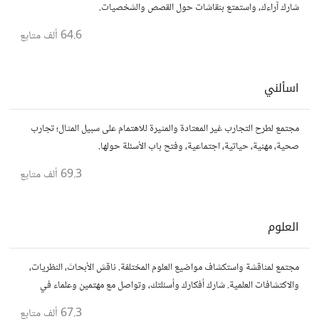
شارك آراءك، واستمتع بنقاشات حول القصص والشخصيات.
64.6 ألف
متابع
اسألني
مجتمع لطرح التجارب غير المعتادة والمثيرة للاهتمام على سبيل المثال؛ تجارب
صحية، مهنية، حياتية، اجتماعية، وفتح باب الأسئلة حولها.
69.3 ألف
متابع
العلوم
مجتمع لمناقشة واستكشاف مواضيع العلوم المختلفة. ناقش الأبحاث، النظريات،
والاكتشافات العلمية. شارك أفكارك وأسئلتك، وتواصل مع مهتمين وعلماء في
مختلف التخصصات العلمية.
67.3 ألف
متابع