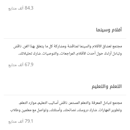
المتعة والمرح.
84.3 ألف
متابع
أفلام وسينما
مجتمع لعشاق الأفلام والسينما لمناقشة ومشاركة كل ما يتعلق بهذا الفن. ناقش
وتبادل آراءك حول أحدث الأفلام، المراجعات، والتوصيات. شارك تحليلاتك،
قصصك، واستمتع بنقاشات حول الأفلام والمخرجين والسيناريوهات.
67.9 ألف
متابع
التعلم والتعليم
مجتمع لتبادل المعرفة والتعلم المستمر. ناقش أساليب التعليم، موارد التعلم،
وتطوير المهارات. شارك دروسك، نصائحك، وأسئلتك، وتواصل مع معلمين وطلاب
يسعون لتحقيق المعرفة والتفوق.
79.1 ألف
متابع