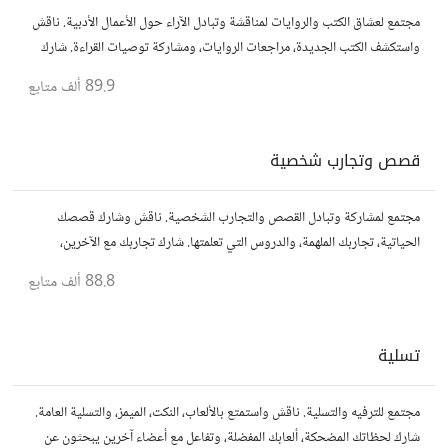
مجتمع لعشاق الكتب والروايات لمناقشة وتبادل الآراء حول الأعمال الأدبية. ناقش
واستكشف الكتب الجديدة، مراجعات الروايات، ومشاركة توصيات القراءة. شارك
أفكارك، نصائحك، وأسئلتك، وتواصل مع قراء آخرين.
89.9 ألف
متابع
قصص وتجارب شخصية
مجتمع لمشاركة وتبادل القصص والتجارب الشخصية. ناقش وشارك قصصك
الحياتية، تجاربك الملهمة، والدروس التي تعلمتها. شارك تجاربك مع الآخرين،
واستفد من قصصهم لتوسيع آفاقك.
88.8 ألف
متابع
تسلية
مجتمع للترفيه والتسلية. ناقش واستمتع بالألعاب، النكت، الميمز، والتسلية العامة.
شارك لحظاتك المضحكة، ألعابك المفضلة، وتفاعل مع أعضاء آخرين يبحثون عن