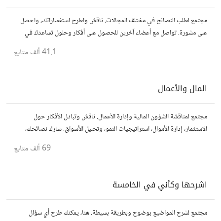
مجتمع لطلب النصائح في مختلف المجالات. ناقش واطرح استفساراتك، واحصل
على مشورة. تواصل مع أعضاء آخرين للحصول على أفكار وحلول تساعدك في
اتخاذ قراراتك.
41.1 ألف
متابع
المال والأعمال
مجتمع لمناقشة الشؤون المالية وإدارة الأعمال. ناقش وتبادل الأفكار حول
الاستثمار، إدارة الأموال، استراتيجيات النمو، وتحليل الأسواق. شارك نصائحك،
تجاربك، وأسئلتك، وتواصل مع محترفين ورجال أعمال آخرين.
69 ألف
متابع
اشرحها وكأني في الخامسة
مجتمع لشرح المواضيع بوضوح وبطريقة بسيطة. هنا، يمكنك طرح أي سؤال