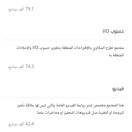
يسعون لتحقيق المعرفة والتفوق.
79.1 ألف
متابع
حسوب I/O
مجتمع لطرح الشكاوي والإقتراحات المتعلقة بتطوير حسوب I/O والإعلانات
المتعلقة به
74.3 ألف
متابع
فيديو
هذا المجتمع مخصص لنشر روابط الفيديو العامة والتي ليس لها علاقة بأمور
البرمجة او التقنية، مثل فيديوهات التحفيز او محاضرات عامة
42.4 ألف
متابع