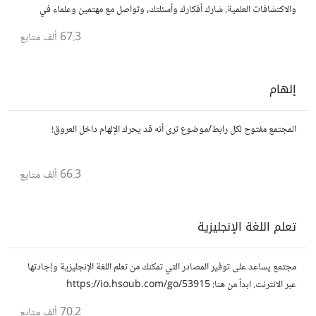
والاكتشافات العلمية. شارك أفكارك وأسئلتك، وتواصل مع مهتمين وعلماء في
مختلف التخصصات العلمية.
67.3 ألف
متابع
إلهام
المجتمع مفتوح لكل رابط/موضوع ترى أنه قد يحرك الإلهام داخل العروق!
66.3 ألف
متابع
تعلم اللغة الإنجليزية
مجتمع يساعد على توفير المصادر التي تمكنك من تعلم اللغة الإنجليزية وإجادتها
عبر الانترنت. ابدأ من هنا: https://io.hsoub.com/go/53915
70.2 ألف
متابع