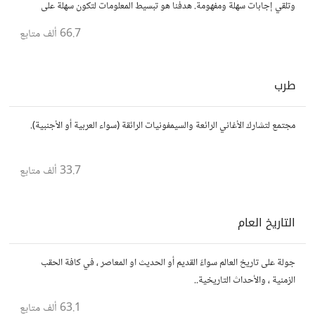
وتلقي إجابات سهلة ومفهومة. هدفنا هو تبسيط المعلومات لتكون سهلة على
الجميع، تمامًا كما لو كنت في الخامسة من عمرك.
66.7 ألف
متابع
طرب
مجتمع لتشارك الأغاني الرائعة والسيمفونيات الرائقة (سواء العربية أو الأجنبية).
33.7 ألف
متابع
التاريخ العام
جولة على تاريخ العالم سواءً القديم أو الحديث او المعاصر ، في كافة الحقب
الزمنية ، والأحداث التاريخية..
63.1 ألف
متابع