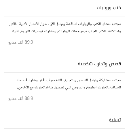
كتب وروايات
مجتمع لعشاق الكتب والروايات لمناقشة وتبادل الآراء حول الأعمال الأدبية. ناقش
واستكشف الكتب الجديدة، مراجعات الروايات، ومشاركة توصيات القراءة. شارك
أفكارك، نصائحك، وأسئلتك، وتواصل مع قراء آخرين.
89.9 ألف
متابع
قصص وتجارب شخصية
مجتمع لمشاركة وتبادل القصص والتجارب الشخصية. ناقش وشارك قصصك
الحياتية، تجاربك الملهمة، والدروس التي تعلمتها. شارك تجاربك مع الآخرين،
واستفد من قصصهم لتوسيع آفاقك.
88.9 ألف
متابع
تسلية