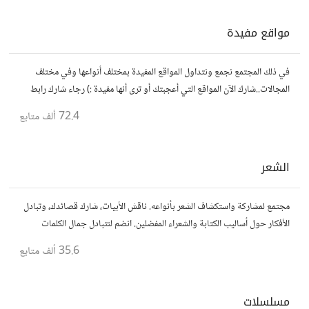
مواقع مفيدة
في ذلك المجتمع نجمع ونتداول المواقع المفيدة بمختلف أنواعها وفي مختلف
المجالات..شارك الآن المواقع التي أعجبتك أو ترى أنها مفيدة :) رجاء شارك رابط
مباشر للموقع..المجتمع خاص بالمواقع فقط
72.4 ألف
متابع
الشعر
مجتمع لمشاركة واستكشاف الشعر بأنواعه. ناقش الأبيات، شارك قصائدك، وتبادل
الأفكار حول أساليب الكتابة والشعراء المفضلين. انضم لنتبادل جمال الكلمات
والإلهام الشعري.
35.6 ألف
متابع
مسلسلات