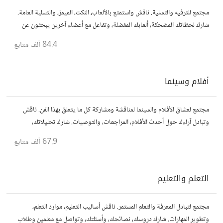
مجتمع للترفيه والتسلية. ناقش واستمتع بالألعاب، النكت، الميمز، والتسلية العامة.
شارك لحظاتك المضحكة، ألعابك المفضلة، وتفاعل مع أعضاء آخرين يبحثون عن
المتعة والمرح.
84.4 ألف
متابع
أفلام وسينما
مجتمع لعشاق الأفلام والسينما لمناقشة ومشاركة كل ما يتعلق بهذا الفن. ناقش
وتبادل آراءك حول أحدث الأفلام، المراجعات، والتوصيات. شارك تحليلاتك،
قصصك، واستمتع بنقاشات حول الأفلام والمخرجين والسيناريوهات.
67.9 ألف
متابع
التعلم والتعليم
مجتمع لتبادل المعرفة والتعلم المستمر. ناقش أساليب التعليم، موارد التعلم،
وتطوير المهارات. شارك دروسك، نصائحك، وأسئلتك، وتواصل مع معلمين وطلاب