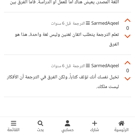
اللغة المصدر، يعيش هناك اما للعمل او الدراسة. فأما الفرق بين
الترجمة الكتابية والشفورية، فيوجد الكثير من الفروقات ولكن
من ناحية الصعوبة فأكيد الترجمة الكتابية أصعب لأنها تأخذ وقت
SarmedAqeel
الترجمة
قبل 6 سنوات
0
أطول وتركيز أعلى وروتين أكثر، عكس الترجمة الشفوية التي
تعلم الترجمة يتطلب اتقان لغتين وليس لغة واحدة، هذا هو
هي عبارة عن تفاعل مع أشخاص.
الفرق
SarmedAqeel
الترجمة
قبل 6 سنوات
0
تخيل نفسك أنك تؤلف كتاباً، ولكن الفرق في الترجمة أن الأفكار
ليست ملكك.
الرئيسية
شارك
حسابي
بحث
القائمة