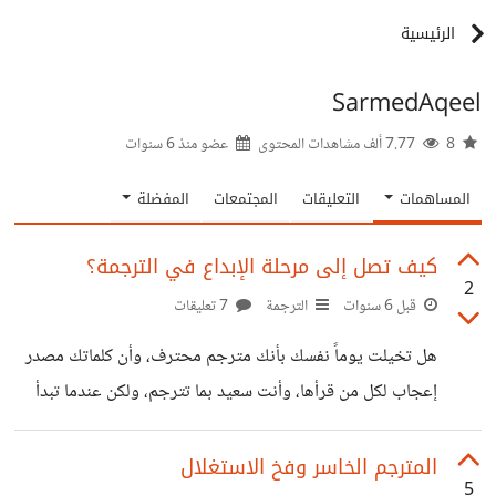
الرئيسية
SarmedAqeel
8
7.77 ألف مشاهدات المحتوى
عضو منذ
6 سنوات
المساهمات
التعليقات
المجتمعات
المفضلة
كيف تصل إلى مرحلة الإبداع في الترجمة؟
2
قبل 6 سنوات
الترجمة
7 تعليقات
هل تخيلت يوماً نفسك بأنك مترجم محترف، وأن كلماتك مصدر
إعجاب لكل من قرأها، وأنت سعيد بما تترجم، ولكن عندما تبدأ
بالترجمة فعلاً سيتحول حلمك إلى كابوس، لا تقلق، فيمكنك
تحقيق حلمك ولكن عليك أن تمر بأربعة مراحل حتى تصل إلى
المترجم الخاسر وفخ الاستغلال
5