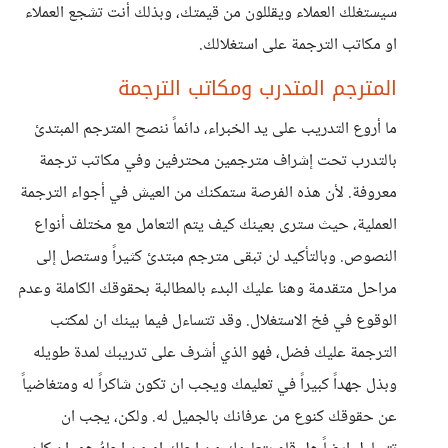
سيستغلك العملاء ويقللون من قيمتك، وبذلك أنت تشجع العملاء
او مكاتب الترجمة على استغلالك.
المترجم المتدرب ومكاتب الترجمة
ما أروع التدريب على يد الخبراء، دائماً ننصح المترجم المبتدئ
بالتدرب تحت إشراف مترجمين محترفين وفي مكاتب ترجمة
معروفة. لأن هذه الفرصة ستمكنك من العيش في أجواء الترجمة
العملية، حيث سترى بعينك كيف يتم التعامل مع مختلف أنواع
النصوص. وبالتأكيد لن تبقى مترجم مبتدئ كثيراً وستصل إلى
مراحل متقدمة وهنا عليك البدء بالمطالبة بحقوقك الكاملة وعدم
الوقوع في فخ الاستغلال. وقد تتساءل فيما بينك ان لمكتب
الترجمة عليك فضل، فهو الذي أشرف على تدريبك لمدة طويله
وبذل جهداً كبيراً في تعليمك ويجب ان تكون شاكراً له ومتغاضياً
عن حقوقك كنوع من عرفانك بالجميل له. ولكن، يجب ان