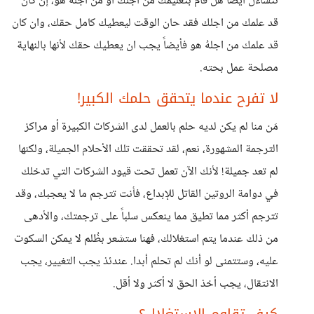
تتساءل ايضاً هل قام بتعليمك من اجلك او من اجلهُ هو، إن كان
قد علمك من اجلك فقد حان الوقت ليعطيك كامل حقك، وان كان
قد علمك من اجلهُ هو فأيضاً يجب ان يعطيك حقك لأنها بالنهاية
مصلحة عمل بحته.
لا تفرح عندما يتحقق حلمك الكبير!
مَن منا لم يكن لديه حلم بالعمل لدى الشركات الكبيرة أو مراكز
الترجمة المشهورة، نعم، لقد تحققت تلك الأحلام الجميلة، ولكنها
لم تعد جميلة! لأنك الآن تعمل تحت قيود الشركات التي تدخلك
في دوامة الروتين القاتل للإبداع، فأنت تترجم ما لا يعجبك، وقد
تترجم أكثر مما تطيق مما ينعكس سلباً على ترجمتك، والأدهى
من ذلك عندما يتم استغلالك، فهنا ستشعر بظُلم لا يمكن السكوت
عليه، وستتمنى لو أنك لم تحلم أبدا. عندئذ يجب التغيير، يجب
الانتقال، يجب أخذ الحق لا أكثر ولا أقل.