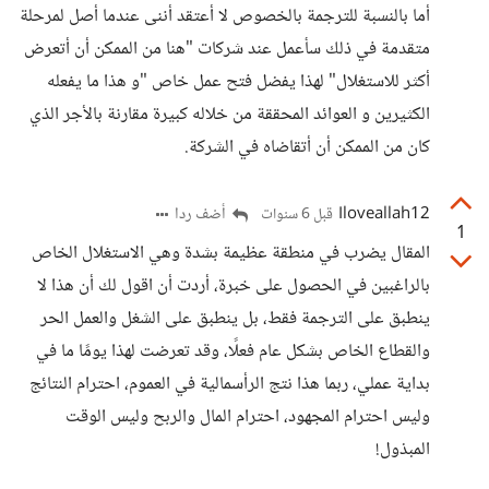
أما بالنسبة للترجمة بالخصوص لا أعتقد أننى عندما أصل لمرحلة
متقدمة في ذلك سأعمل عند شركات "هنا من الممكن أن أتعرض
أكثر للاستغلال" لهذا يفضل فتح عمل خاص "و هذا ما يفعله
الكثيرين و العوائد المحققة من خلاله كبيرة مقارنة بالأجر الذي
كان من الممكن أن أتقاضاه في الشركة.
Iloveallah12
أضف ردا
قبل 6 سنوات
1
المقال يضرب في منطقة عظيمة بشدة وهي الاستغلال الخاص
بالراغبين في الحصول على خبرة، أردت أن اقول لك أن هذا لا
ينطبق على الترجمة فقط، بل ينطبق على الشغل والعمل الحر
والقطاع الخاص بشكل عام فعلًا، وقد تعرضت لهذا يومًا ما في
بداية عملي، ربما هذا نتج الرأسمالية في العموم، احترام النتائج
وليس احترام المجهود، احترام المال والربح وليس الوقت
المبذول!