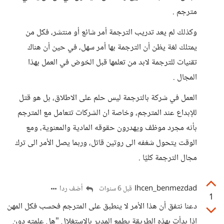
مترجم .
وكذلك لم يعد تدريب الترجمة أمر شائع أو منتشر، فكل من
يمتلك لغة يظن أن الترجمة بها أمر سهل، في حين أن هناك
تقنيات للترجمة لابد من تعلمها قبل الخوض في العمل بهذا
المجال .
العمل في شركة بالترجمة ليس حلم على الاطلاق، بل هو قتل
للإبداع عند المترجم، وخاصة ان الشركات تتعامل مع المترجم
بأنه مجرد موظف ويهدرون حقوقه المادية والمعنوية، ومع
الوقت يتحول شغفه الى روتين قاتل، وربما يصل الأمر الى ترك
مجال الترجمة كليًا .
Ihcen_benmezdad
أضف ردا
قبل 6 سنوات
1
دعنا نتفق أن هذا الأمر لا ينطبق على المترجم فحسب فكل المهن
إذا بدأت بهذه الطريقة يطمع المدير بالاستغلال "هل علمته دون