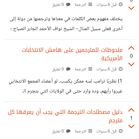
0
تقرأ يمكن أن تكون الكتب المدرسية مملة ومليئة بالتفاصيل.
قبل 6 سنوات
الترجمة
0 تعليق
القفز مباشرة إلى كتاب مدرسي دون وجود فكرة عامة عن
يختلف مفهوم بعض الكلمات في معناها وترجمتها من دولة إلى
الموضوعات والمواضيع المركزية يمكن أن يجعل قراءة الكتاب
أخرى فعلى سبيل المثال:- الشيخ نواف الأحمد الجابر الصباح ؛
المدرسي أكثر صعوبة. نتعلم بشكل أفضل عندما ننتقل من عام
أمير دولة الكويت. و تشارلز فيليب آرثر جورج ؛ أمير ويلز في
إلى خاص. ستمكّنك معاينة
الممكلة المتحدة. وبالرغم من أن كلمة أمير هي واحدة في
ملحوظات للمترجمين على هامش الانتخابات
0
الأمريكية
الجملتين ولكن معنى كلمة "أمير" في دولة الكويت مختلف تمامًا
عن معنى كلمة أمير في المملكة المتحدة. معنى كلمة "أمير" (في
قبل 6 سنوات
الترجمة
0 تعليق
أصل اللغة):- هو اسم علم مذكّر كما يعدّ اسم أمير من الأسماء
1) نظريًا ترامب لسه ممكن يكسب، لو أعضاء المجمع الانتخابي
العربية القديمة ويرتبط معناه بالولاية
غيروا رأيهم، وده وارد حتى في الولايات التي بتجرم الـ
faithless electors 2) بنسلفانيا، ليست ولاية وإنما
كومونولث. تُقال The commonwealth of
دليل مصطلحات الترجمة التي يجب أن يعرفها كل
1
مترجم
Pennsylvania، بينما مثلا State of Texas 3) الأمريكان
بيقولوا على اللجنة الانتخابية polling place محدش يقولي
قبل 6 سنوات
الترجمة
0 تعليق