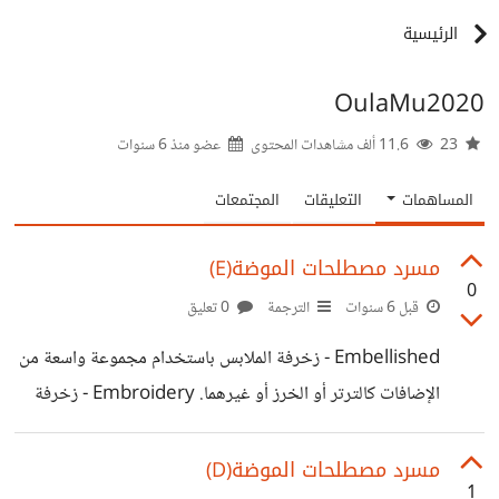
الرئيسية
OulaMu2020
23
11.6 ألف مشاهدات المحتوى
عضو منذ
6 سنوات
المساهمات
التعليقات
المجتمعات
مسرد مصطلحات الموضة(E)
0
قبل 6 سنوات
الترجمة
0 تعليق
Embellished - زخرفة الملابس باستخدام مجموعة واسعة من
الإضافات كالترتر أو الخرز أو غيرهما. Embroidery - زخرفة
الملابس بالتطريز اليدوي أو الآلي، باللون نفسه أو بألوان
متناقضة. Empire waist - يبدأ خصر الثوب مباشرة تحت
مسرد مصطلحات الموضة(D)
1