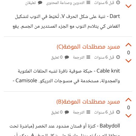
منطقة الصدر، ما يضيف إليه مسحة من الإغراء، من خلال إخفاء
قبل 6 سنوات
التدوين وصناعة المحتوى
تعليقان
منطقة البطن، أو التركيز على الصدر. Eyelet - تطريز بثقوب
Dart - ثنية على شكل الحرف V، تُخيّط في الثوب لتشكيل
صغيرة مستحدثة في النسيج نفسه.
القماش كي يتلاءم الثوب مع الجزء المستدير من الجسم. يقع
معظم هذه الثنيات حول محيطي الصدر والخصر، أو في منطقة
الردفين. Denim - قماش من التول القطني، أزرق اللون عادة،
مسرد مصطلحات الموضة(C)
0
يُستخدم لخياطة سراويل الجينز وملابس أخرى مشابهة.
قبل 6 سنوات
الترجمة
0 تعليق
Dolman sleeve - يسمى أيضًا "batwig". يقص هذا الكُم
Cable knit - حبكة صوفية نافرة تشبه الحلقات الملتوية
واسعًا جدًا في منطقة الإبط، ويمتد تقريبًا حتى الخصر، ثم
والمجدولة، مستخدمة في منسوجات التريكو. Camisole -
يتدرج ضيقًا عند المعصم. Double-breasted - نصف الجهة
قميص أو فستان برباطين رفيعين عند الكتفين، يمكن ارتداؤها
الأمامية من الثوب متداخل مع
وحدها أو تحت السترة. تدعى أيضًا cami. Capri pants -
مسرد مصطلحات الموضة(B)
0
سروال نسائي لا يغطي الساق. Cap sleeve - كُم قصير جدًا،
قبل 6 سنوات
الترجمة
0 تعليق
يمتد قليلًا بعد الكتف، لإضفاء لمسة من الأنوثة المثيرة. Car
Babydoll - كنزة أو فستان مشدود عند الخصر (مباشرة تحت
coat - معطف طوله حتى منتصف الفخذين، مفتوح من الأمام.