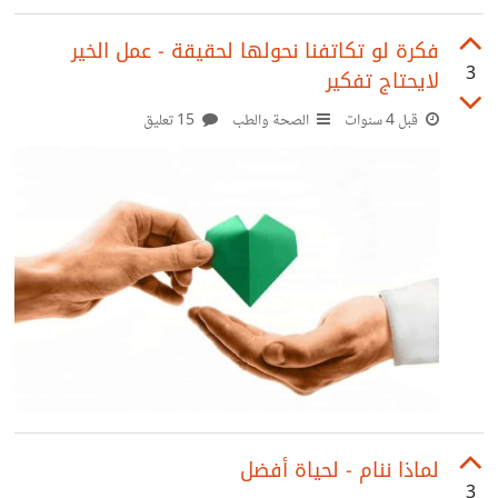
فكرة لو تكاتفنا نحولها لحقيقة - عمل الخير
3
لايحتاج تفكير
قبل 4 سنوات
الصحة والطب
15 تعليق
لماذا ننام - لحياة أفضل
3