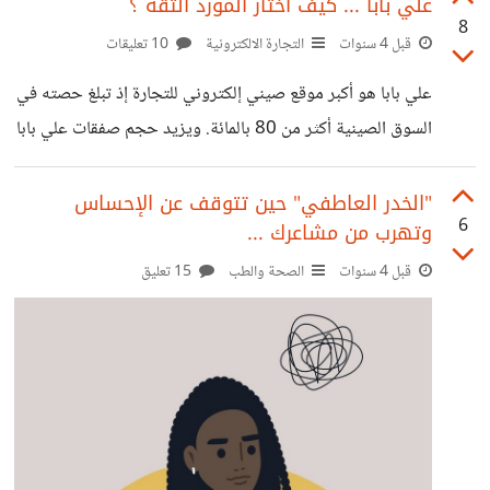
علي بابا ... كيف أختار المورد الثقة ؟
8
قبل 4 سنوات
التجارة الالكترونية
10 تعليقات
علي بابا هو أكبر موقع صيني إلكتروني للتجارة إذ تبلغ حصته في
السوق الصينية أكثر من 80 بالمائة. ويزيد حجم صفقات علي بابا
على مثيلتها لدى أشهر المواقع مثل امازون. علي بابا لديه الكثير
من الميزات ولكن لبيع الجملة فقط لو أردت عدد قليل من
"الخدر العاطفي" حين تتوقف عن الإحساس
6
وتهرب من مشاعرك ...
المنتجات عليك ب علي اكسبريس من ميزات علي بابا : توفير
خاصية الشحن الجوي أو البحري سواء عن طريق المورد نفسه أو
قبل 4 سنوات
الصحة والطب
15 تعليق
شركة شحن خاصة توفير الضمان التجاري لضمان عدم وصول
منتجات ذات جودة منخفضة