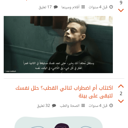
9
قبل 4 سنوات
أفلام وسينما
17 تعليق
اكتئاب أم اضطراب ثنائي القطب؟ حلل نفسك
2
لتبقى على بينة
قبل 4 سنوات
الصحة والطب
32 تعليق