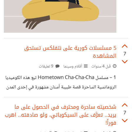
5 مسلسلات كورية على نتفلكس تستحق
7
المشاهدة
قبل 4 سنوات
أفلام وسينما
9 تعليقات
1 – مسلسل Hometown Cha-Cha-Cha تبع هذه الكوميديا ​​
الرومانسية الساحرة قصة طبيبة أسنان مشهورة في إحدى المدن
الكوريّة، وهي (شين مين أ) التي تُطرد من عيادتها، فتقرر البدء
من جديد من خلال الانتقال إلى بلدة ساحليّة صغيرة. وأثناء
شخصيته ساحرة ومحترف في الحصول على ما
7
يريد.. تعرَّف على السيكوباتي، ولو صادفته.. اهرب
تأقلمها مع حياتها الجديدة الأقل سحراً، تلتقي بشاب وسيم هو
فوراً!
(كيم سون هو)، فتدور بينهما الكثير من المواقف المضحكة