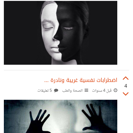
يذهب أي بشري من قبل، للبحث عن كوكب قد تتوفر فيه البيئة
المناسبة للحفاظ على الحياة البشرية
https://suar.me/OrZJ8 Joker لعب خواكين فينيكس دور
آرثر أو الجوكر، الذي
اضطرابات نفسية غريبة ونادرة ...
4
قبل 4 سنوات
الصحة والطب
5 تعليقات