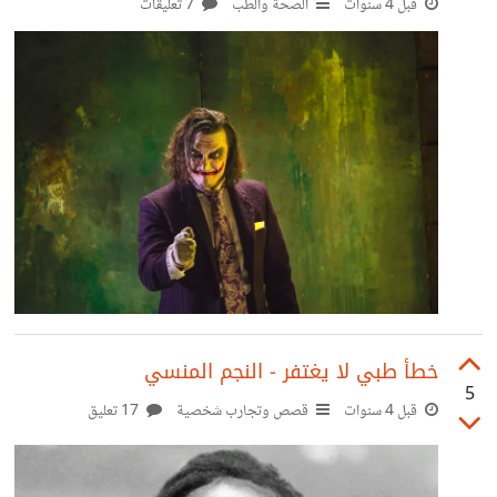
قبل 4 سنوات
الصحة والطب
7 تعليقات
https://suar.me/jZoK1 2 – مسلسل Mine هو مسلسل
كوري تلفزيوني درامي تدور أحداثه حول النساء القويات
والطموحات اللاتي يتغلبن على الأحكام المسبقة في العالم
خطأ طبي لا يغتفر - النجم المنسي
5
قبل 4 سنوات
قصص وتجارب شخصية
17 تعليق