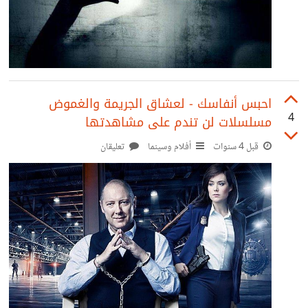
احبس أنفاسك - لعشاق الجريمة والغموض
4
مسلسلات لن تندم على مشاهدتها
قبل 4 سنوات
أفلام وسينما
تعليقان