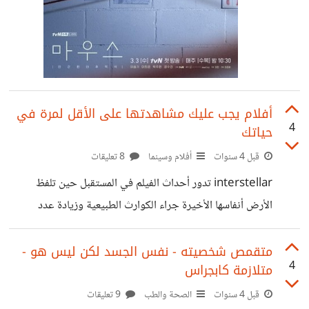
أفلام يجب عليك مشاهدتها على الأقل لمرة في
4
حياتك
قبل 4 سنوات
أفلام وسينما
8 تعليقات
interstellar تدور أحداث الفيلم في المستقبل حين تلفظ
الأرض أنفاسها الأخيرة جراء الكوارث الطبيعية وزيادة عدد
السكان؛ مما يجعل البشرية مهددة بالأمراض والموت جوعًا، لكن
هنالك طريقة واحدة فقط لضمان بقاء البشرية وهو السفر بين
متقمص شخصيته - نفس الجسد لكن ليس هو -
4
متلازمة كابجراس
النجوم، عبر ثقب دودي اكتشف حديثًا في النظام الشمسي،
ويسمح لفريق من رواد الفضاء للذهاب لاستكشافه حيث لم
قبل 4 سنوات
الصحة والطب
9 تعليقات