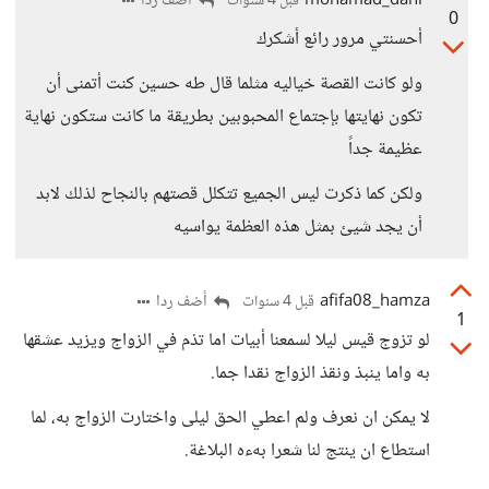
mohamad_dani
أضف ردا
قبل 4 سنوات
0
أحسنتي مرور رائع أشكرك
ولو كانت القصة خياليه مثلما قال طه حسين كنت أتمنى أن
تكون نهايتها بإجتماع المحبوبين بطريقة ما كانت ستكون نهاية
عظيمة جداً
ولكن كما ذكرت ليس الجميع تتكلل قصتهم بالنجاح لذلك لابد
أن يجد شيئ بمثل هذه العظمة يواسيه
afifa08_hamza
أضف ردا
قبل 4 سنوات
1
لو تزوج قيس ليلا لسمعنا أبيات اما تذم في الزواج ويزيد عشقها
به واما ينبذ ونقذ الزواج نقدا جما.
لا يمكن ان نعرف ولم اعطي الحق ليلى واختارت الزواج به، لما
استطاع ان ينتج لنا شعرا بهءه البلاغة.