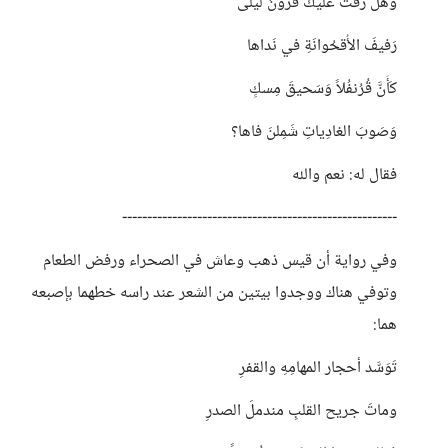
وَهَل رَفَّت عَلَيكَ قُرونُ لَيلى
رَفيفَ الأُقحُوانَةِ في نَداها
كَأَنَّ قُرُنفُلاً وَسَحيقَ مِسكٍ
وَصَوبَ الغادِياتِ شَمِلنَ فاها؟
فقال له: نعم والله
-------------------------------------------------------
وفي رواية أن قيس ذهب وعاش في الصحراء ورفض الطعام
وتوفي هناك ووجدوا بيتين من الشعر عند راسه خطهما بإصبعه
هما:
تَوَسَّد أحجار المهامِهِ والقفرِ
وماتَ جريح القلبِ مندملَ الصدرِ