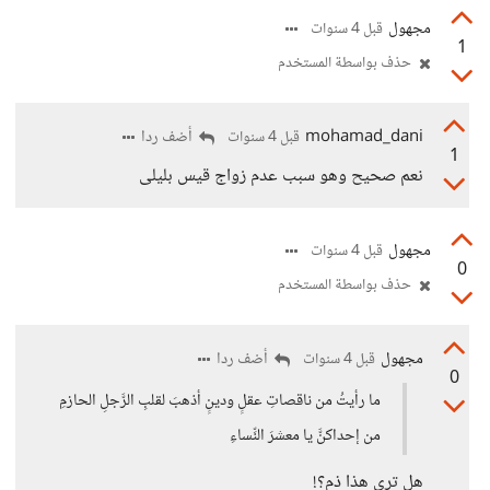
مجهول
قبل 4 سنوات
1
حذف بواسطة المستخدم
mohamad_dani
أضف ردا
قبل 4 سنوات
1
نعم صحيح وهو سبب عدم زواج قيس بليلى
مجهول
قبل 4 سنوات
0
حذف بواسطة المستخدم
مجهول
أضف ردا
قبل 4 سنوات
0
ما رأيتُ من ناقصاتِ عقلٍ ودينٍ أذهبَ لقلبِ الرَّجلِ الحازمِ
من إحداكنَّ يا معشرَ النِّساءِ
هل ترى هذا ذم؟!