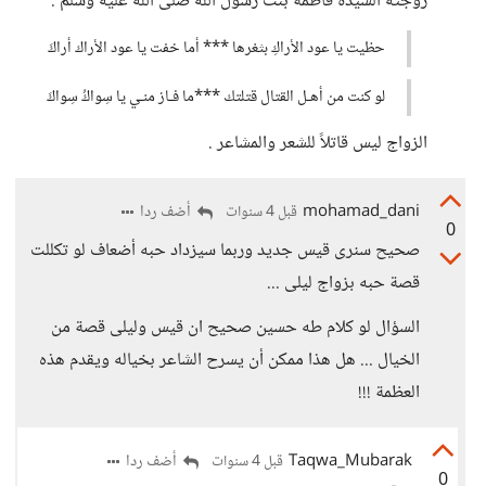
زوجته السيدة فاطمة بنت رسول الله صلى الله عليه وسلم :
حظيت يا عود الأراكِ بثغرها *** أما خفت يا عود الأراك أراكَ
لو كنت من أهـل القتال قتلتك ***ما فـاز منـي يا سِواكُ سِواكَ
الزواج ليس قاتلاً للشعر والمشاعر .
mohamad_dani
أضف ردا
قبل 4 سنوات
0
صحيح سنرى قيس جديد وربما سيزداد حبه أضعاف لو تكللت
قصة حبه بزواج ليلى ...
السؤال لو كلام طه حسين صحيح ان قيس وليلى قصة من
الخيال ... هل هذا ممكن أن يسرح الشاعر بخياله ويقدم هذه
العظمة !!!
Taqwa_Mubarak
أضف ردا
قبل 4 سنوات
0