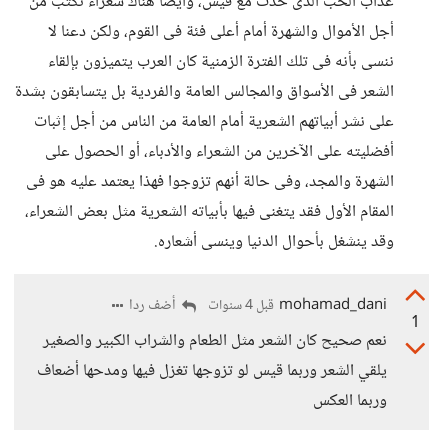
عذاب الحب الذى حدث مع قيس، وأيضاً هناك شعراء تكتب من
أجل الأموال والشهرة أمام أعلى فئة فى القوم، ولكن دعنا لا
ننسى بأنه فى تلك الفترة الزمنية كان العرب يتميزون بإلقاء
الشعر فى الأسواق والمجالس العامة والفردية بل يتسابقون بشدة
على نشر أبياتهم الشعرية أمام العامة من الناس من أجل إثبات
أفضليته على الآخرين من الشعراء والأدباء، أو الحصول على
الشهرة والمجد، وفى حالة أنهم تزوجوا فهذا يعتمد عليه هو فى
المقام الأول فقد يتغنى فيها بأبياته الشعرية مثل بعض الشعراء،
وقد ينشغل بأحوال الدنيا وينسى أشعاره.
mohamad_dani
أضف ردا
قبل 4 سنوات
1
نعم صحيح كان الشعر مثل الطعام والشراب الكبير والصغير
يلقي الشعر وربما قيس لو تزوجها تغزل فيها ومدحها أضعاف
وربما العكس