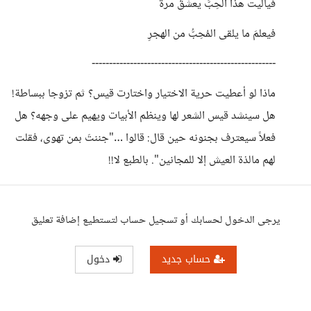
فياليت هذا الحِبَّ يعشقُ مرةً
فيعلمَ ما يلقى المُحِبُّ من الهجرِ
-----------------------------------------------------
ماذا لو أعطيت حرية الاختيار واختارت قيس؟ ثم تزوجا ببساطة!
هل سينشد قيس الشعر لها وينظم الأبيات ويهيم على وجهه؟ هل
فعلاً سيعترف بجنونه حين قال: قالوا …"جننتَ بمن تهوى، فقلت
لهم مالذة العيش إلا للمجانين". بالطبع لا!!
يرجى الدخول لحسابك أو تسجيل حساب لتستطيع إضافة تعليق
حساب جديد
دخول