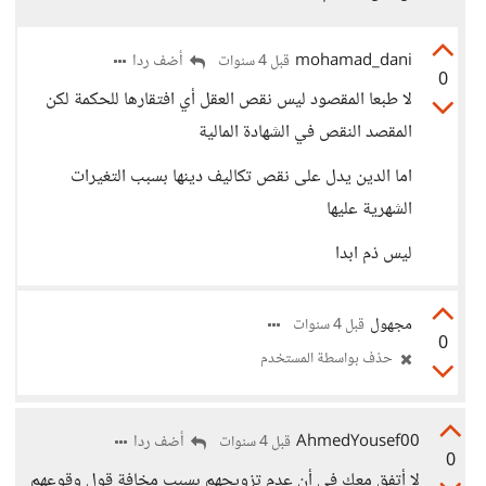
mohamad_dani
أضف ردا
قبل 4 سنوات
0
لا طبعا المقصود ليس نقص العقل أي افتقارها للحكمة لكن
المقصد النقص في الشهادة المالية
اما الدين يدل على نقص تكاليف دينها بسبب التغيرات
الشهرية عليها
ليس ذم ابدا
مجهول
قبل 4 سنوات
0
حذف بواسطة المستخدم
AhmedYousef00
أضف ردا
قبل 4 سنوات
0
لا أتفق معك فى أن عدم تزويجهم بسبب مخافة قول وقوعهم