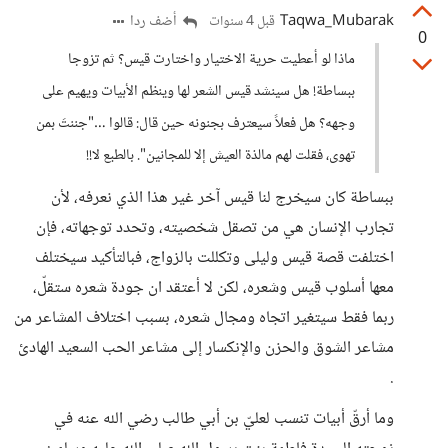
Taqwa_Mubarak
أضف ردا
قبل 4 سنوات
0
ماذا لو أعطيت حرية الاختيار واختارت قيس؟ ثم تزوجا
ببساطة! هل سينشد قيس الشعر لها وينظم الأبيات ويهيم على
وجهه؟ هل فعلاً سيعترف بجنونه حين قال: قالوا …"جننتَ بمن
تهوى، فقلت لهم مالذة العيش إلا للمجانين". بالطبع لا!!
ببساطة كان سيخرج لنا قيس آخر غير هذا الذي نعرفه، لأن
تجارب الإنسان هي من تصقل شخصيته، وتحدد توجهاته، فإن
اختلفت قصة قيس وليلى وتكللت بالزواج، فبالتأكيد سيختلف
معها أسلوب قيس وشعره، لكن لا أعتقد ان جودة شعره ستقلّ،
ربما فقط سيتغير اتجاه ومجال شعره، بسبب اختلاف المشاعر من
مشاعر الشوق والحزن والإنكسار إلى مشاعر الحب السعيد الهادئ
.
وما أرقّ أبيات تنسب لعليّ بن أبي طالب رضي الله عنه في