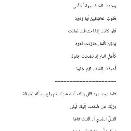
وَجَدتُ الحُبَّ نيراناً تَلَظّى
قُلوبُ العاشِقينَ لَها وَقودُ
فَلَو كانَت إِذا اِحتَرَقَت تَفانَت
وَلَكِن كُلَّما اِحتَرَقَت تَعودُ
كَأَهلِ النارِ إِذ نَضِجَت جُلودٌ
أُعيدَت لِلشَقاءِ لَهُم جُلودُ
------------------------------------------
فلما وجد ورد قال والله أنكَ شوك، ثم راح يسألهُ بُحرقة
بِرَبِّكَ هَل ضَمَمتَ إِلَيكَ لَيلى
قُبَيلَ الصُبحِ أَو قَبَّلتَ فاها