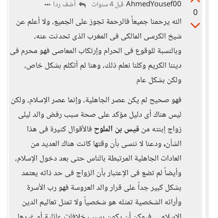
AhmedYousef00
أضف ردا
قبل 4 سنوات
0
الله يرحمنا جميعاً فالرحمة تجوز على الجميع، ولا أعلم عن
شيخ الكرسى المالكى فى المغرب الذى تحدثت عنه،
وبالنسبة للوقوع فى الحرام وإرتكاب المعاصى فهو محرم فى
ديننا الكريم وكلنا نعلم ذلك، وهنا لم أتكلم بشكل خاص،
ولكن بشكل عام
فهو صحيح لم يكن عصر الجاهلية، وإنما عصر الإسلام، ولكن
ليس هناك أى دليل مؤكد على صحة سبب رفض والد ليلى
زواج إبنته من
قيس بن الملوح
فالأقوال كثيرة فى هذا
الشأن
،
ودعنا لا ننسى بأن وقتها كانت هناك العديد من
العادات الجاهلية المرتبطة بالناس حتى بعد دخول الإسلام،
وأيضاً لم تضع فى الإعتبار بأن الزواج فى حد ذاته يعتمد
بشكل كبير جداً على قرار والد العروسة فهو رب الأسرة
وأرائه الشخصية تمثله هو شخصياً ولا تمثل تعاليم الدين
الإسلامى، فيمكن أن يكون بسبب خلافات عائلية أو غيرها