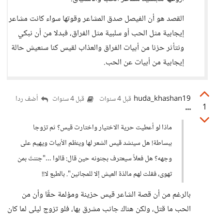
القصد هو أن الفيصل صدق المشاعر وقوتها سواء كانت مشاعر
إيجابية مثل الحب أو سلبية مثل الفراق، فبدلا من أن نبكي
ونتأثر حزنا من أبيات الفراق والعذاب لقيس كنا سنعيش حالة
إيجابية من أبيات عن الحب.
huda_khashan19
أضف ردا
قبل 4 سنوات
قبل 4 سنوات
1
ماذا لو أعطيت حرية الاختيار واختارت قيس؟ ثم تزوجا
ببساطة! هل سينشد قيس الشعر لها وينظم الأبيات ويهيم على
وجهه؟ هل فعلاً سيعترف بجنونه حين قال: قالوا …"جننتَ بمن
تهوى، فقلت لهم مالذة العيش إلا للمجانين". بالطبع لا!!
بالرغم من أن قصة الشاعر قيس حزينة ومؤلمة حقًا وأن من
الحب ما قتل، ولكن هناك جانب مشرق بها، فلو تزوج ليلى لما كان