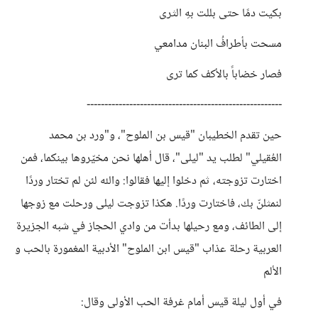
بكيت دمًا حتى بللت بهِ الثرى
مسحت بأطرافُ البنان مدامعي
فصار خضاباً بالأكف كما ترى
-------------------------------------------------------
حين تقدم الخطيبان "قيس بن الملوح"، و"ورد بن محمد
العُقيلي" لطلب يد "ليلى"، قال أهلها نحن مخيّروها بينكما، فمن
اختارت تزوجته، ثم دخلوا إليها فقالوا: والله لئن لم تختار وردًا
لنمثلنّ بك، فاختارت وردًا. هكذا تزوجت ليلى ورحلت مع زوجها
إلى الطائف، ومع رحيلها بدأت من وادي الحجاز في شبه الجزيرة
العربية رحلة عذاب "قيس ابن الملوح" الأدبية المغمورة بالحب و
الألم
في أول ليلة قيس أمام غرفة الحب الأولى وقال: