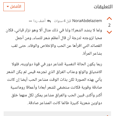
التعليقات
الأفضل
NoraAbdelaziem
أضف ردا
قبل 4 سنوات
2
ولما لا ينشد الشعر؟! ولنا في ذلك مثال ألا وهو نزار قباني، فكان
محبا لزوجته لدرجة أن قال أعظم شعر للنساء، ومن أجمل
القصائد التي اقرأها عن الحب والإخلاص والوفاء. حتى لقب
بشاعر المرأة.
ربما يكون الحالة النفسية للشاعر دور في قوة دواوينه، فلولا
الاشتياق والولع وعذاب الفراق الذي تجرعه قيس لم يكن الشعر
يأتي بهذه الصورة لكن بذات الوقت مشاعر الحب أيضا إن كانت
صادقة وقوية فكانت ستضفي للشعر أبعادا وأعماقا رومانسية
أكثر وأكثر، فبين الحب والفراق مشاعر يمكن لكل منهما خلق
دواوين شعرية كثيرة طالما كانت المشاعر صادقة.